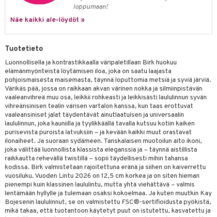
loppumaan!
Näe kaikki ale-löydöt »
Tuotetieto
Luonnollisella ja kontrastikkaalla väripaletillaan Birk huokuu
elämänmyönteistä löytämisen iloa, joka on saatu laajasta
pohjoismaisesta maisemasta, täynnä loputtomia metsiä ja syviä järviä.
Värikäs pää, jossa on raikkaan akvan värinen nokka ja silmiinpistävän
vaaleanvihreä muu osa, leikkii rohkeasti ja leikkisästi laululinnun syvän
vihreänsinisen tealin värisen vartalon kanssa, kun taas erottuvat
vaaleansiniset jalat täydentävät ainutlaatuisen ja universaalin
laululinnun, joka kauniilla ja tyylikkäällä tavalla kutsuu kotiin kaiken
purisevista puroista latvuksiin – ja kevään kaikki muut orastavat
ilonaiheet. Ja suoraan sydämeen. Tanskalaisen muotoilun aito ikoni,
joka välittää luonnollista klassista eleganssia ja – täynnä aistillista
raikkautta rehevällä twistillä – sopii täydellisesti mihin tahansa
kodissa. Birk valmistetaan rajoitettuna eränä ja siihen on kaiverrettu
vuosiluku. Vuoden Lintu 2026 on 12,5 cm korkea ja on siten hieman
pienempi kuin klassinen laululintu, mutta yhtä viehättävä – valmis
lentämään hyllylle ja tulemaan osaksi kokoelmaa. Ja kuten muutkin Kay
Bojesenin laululinnut, se on valmistettu FSC®-sertifioidusta pyökistä,
mikä takaa, että tuotantoon käytetyt puut on istutettu, kasvatettu ja