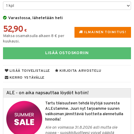
lyt
tyisveitset
& Baaritarvikkeet
nsäilytys & Korit
Varastossa, lähetetään heti
ttöön
 tekstiilit
ttiöveitset
52,90
s
tyynyt
 Grillaustarvikkeet
rinta- & Vihannesveitset
€
ILMAINEN TOIMITUS!
Maksa osamaksulla alkaen 8 € per
oneen tekstiilit
 & hyönteissuoja
iköt & Lyhdyt
kkuulaudat
kuukausi.
spalvelu
timet
lot
päveitset
LISÄÄ OSTOSKORIIN
ksiä & vastauksia
tsenteroittimet
n ruokinta
mput
tuotetta
tsisetit
LISÄÄ TOIVELISTALLE
KIRJOITA ARVOSTELU
tolamput
oneen tekstiilit
aistus
 verkkokaupasta
KERRO YSTÄVÄLLE
tsitarvikkeet
tälamput
anasetit
avälineet
ustarvikkeet
anat & Tyynyliinat
 Peitteet
ALE - on aika napsauttaa löydöt kotiin!
nyt & Peitot
maelämä
Tartu tilaisuuteen tehdä löytöjä suuresta
ALEstamme. Juuri nyt tarjoamme suuren
aistus
valikoiman jännittäviä tuotteita alennetuilla
hinnoilla!
Ale on voimassa 31.8.2026 asti mutta ole
nopea - suosikkituotteesi voivat päästä