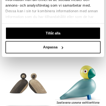
annons- och analysföretag som vi samarbetar med.
Dessa kan i sin tur kombinera informationen med annan
information som du har tillhandahållit eller som de har
samlat in när du har använt deras tjänster. Du godkänner
Saatavana useana vaihtoehtona
våra cookies vid fortsatt användande av vår webbplats.
Apina
Kay Bojesen Mobile Laululintu multi
Tillåt alla
KAY BOJESEN
KAY BOJESEN
65
84
alk.
€
€
Anpassa
Saatavana useana vaihtoehtona