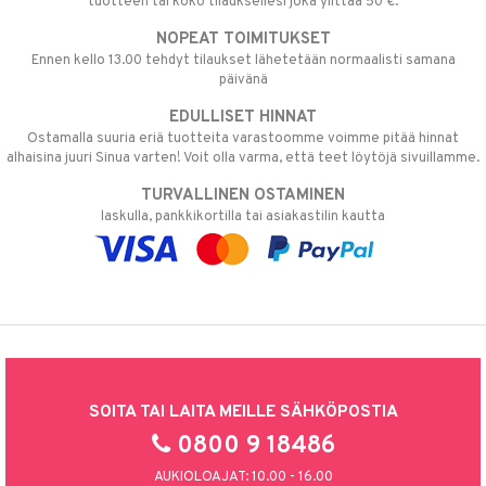
tuotteen tai koko tilauksellesi joka ylittää 50 €.
NOPEAT TOIMITUKSET
Ennen kello 13.00 tehdyt tilaukset lähetetään normaalisti samana
päivänä
EDULLISET HINNAT
Ostamalla suuria eriä tuotteita varastoomme voimme pitää hinnat
alhaisina juuri Sinua varten! Voit olla varma, että teet löytöjä sivuillamme.
TURVALLINEN OSTAMINEN
laskulla, pankkikortilla tai asiakastilin kautta
SOITA TAI LAITA MEILLE SÄHKÖPOSTIA
0800 9 18486
AUKIOLOAJAT: 10.00 - 16.00