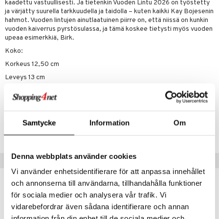
kaadettu vastuullisesti. Ja tietenkin Vuoden Lintu 2026 on työstetty
ja värjätty suurella tarkkuudella ja taidolla – kuten kaikki Kay Bojesenin
hahmot. Vuoden lintujen ainutlaatuinen piirre on, että niissä on kunkin
vuoden kaiverrus pyrstösulassa, ja tämä koskee tietysti myös vuoden
upeaa esimerkkiä, Birk.
Koko:
Korkeus 12,50 cm
Leveys 13 cm
Syvyys 6,50 cm
Tuotenumero
Samtycke
Information
Om
IUD58-1-BIR
Denna webbplats använder cookies
Vinkkejä sinulle
Vi använder enhetsidentifierare för att anpassa innehållet
och annonserna till användarna, tillhandahålla funktioner
för sociala medier och analysera vår trafik. Vi
vidarebefordrar även sådana identifierare och annan
information från din enhet till de sociala medier och