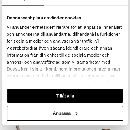
60
72
alk.
€
€
Denna webbplats använder cookies
Vi använder enhetsidentifierare för att anpassa innehållet
och annonserna till användarna, tillhandahålla funktioner
för sociala medier och analysera vår trafik. Vi
vidarebefordrar även sådana identifierare och annan
information från din enhet till de sociala medier och
annons- och analysföretag som vi samarbetar med.
Dessa kan i sin tur kombinera informationen med annan
information som du har tillhandahållit eller som de har
Karhu
Kay Bojesen Apina Tammi
samlat in när du har använt deras tjänster. Du godkänner
KAY BOJESEN
KAY BOJESEN
våra cookies vid fortsatt användande av vår webbplats.
Tillåt alla
83,99
99,99
€
€
Anpassa