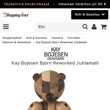
Täydellisiä kesävinkkejä
-
Ilmainen toimitus yli 50 €
Koti & Sisustus
ERKKEJÄ
Kauneudenhoito
JAT
UOTTEITA
Piilolinssit
Shopping4net
»
Koti & Sisustus
»
Sisustus
»
Koristelu
»
Hahmot & Veistokset
»
Kay Bojesen Björn Reworked Juhlamalli
Luontaistuotteet
 Tarjoilu
Apteekki
ktroniikka
et
Kay Bojesen Björn Reworked Juhlamalli
one
 & Karahvit
Fitness
uone
säilytys
uoneen sisustus
Koti & Sisustus
one
ekstiilit
oneen tarvikkeita
oneen koristelu
Lelut, Lapsi & Vauva
a
välineet
oneen tekstiilit
 huonekalut
& Saalit
Tuotemerkkejä
oneet
 lamput
tyynyt
Kampanjat
vi, Tee & Espresso
 Mukit
uoneen säilytys
t
it & Koukut