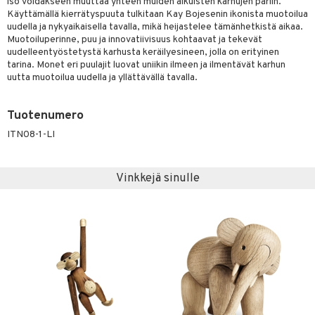
iso voidakseen muuttaa yhteen muiden aikuisten karhujen pariin.
Käyttämällä kierrätyspuuta tulkitaan Kay Bojesenin ikonista muotoilua
uudella ja nykyaikaisella tavalla, mikä heijastelee tämänhetkistä aikaa.
Muotoiluperinne, puu ja innovatiivisuus kohtaavat ja tekevät
uudelleentyöstetystä karhusta keräilyesineen, jolla on erityinen
tarina. Monet eri puulajit luovat uniikin ilmeen ja ilmentävät karhun
uutta muotoilua uudella ja yllättävällä tavalla.
Tuotenumero
ITN08-1-LI
Vinkkejä sinulle