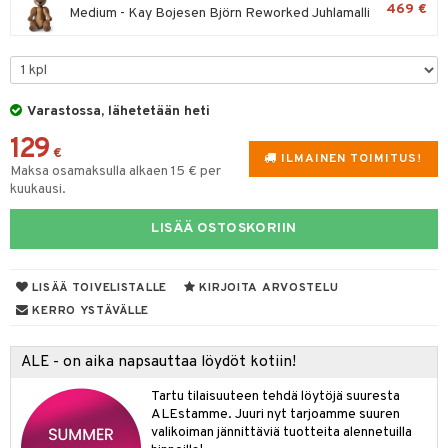
469 €
Medium - Kay Bojesen Björn Reworked Juhlamalli
lyt
tyisveitset
& Baaritarvikkeet
nsäilytys & Korit
ttöön
 tekstiilit
ttiöveitset
s
tyynyt
 Grillaustarvikkeet
rinta- & Vihannesveitset
Varastossa, lähetetään heti
oneen tekstiilit
timet
iköt & Lyhdyt
kkuulaudat
129
spalvelu
€
ILMAINEN TOIMITUS!
n ruokinta
lot
päveitset
Maksa osamaksulla alkaen 15 € per
ksiä & vastauksia
kuukausi.
tsenteroittimet
mput
tuotetta
LISÄÄ OSTOSKORIIN
tsisetit
tolamput
oneen tekstiilit
avälineet
aistus
 verkkokaupasta
tsitarvikkeet
tälamput
anasetit
ustarvikkeet
LISÄÄ TOIVELISTALLE
KIRJOITA ARVOSTELU
anat & Tyynyliinat
 Peitteet
maelämä
KERRO YSTÄVÄLLE
nyt & Peitot
aistus
ALE - on aika napsauttaa löydöt kotiin!
Tartu tilaisuuteen tehdä löytöjä suuresta
ALEstamme. Juuri nyt tarjoamme suuren
valikoiman jännittäviä tuotteita alennetuilla