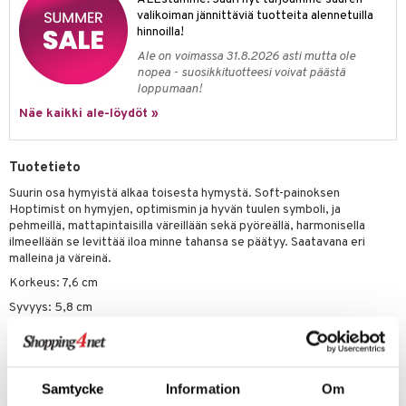
valikoiman jännittäviä tuotteita alennetuilla
hinnoilla!
Ale on voimassa 31.8.2026 asti mutta ole
nopea - suosikkituotteesi voivat päästä
loppumaan!
Näe kaikki ale-löydöt »
Tuotetieto
Suurin osa hymyistä alkaa toisesta hymystä. Soft-painoksen
Hoptimist on hymyjen, optimismin ja hyvän tuulen symboli, ja
pehmeillä, mattapintaisilla väreillään sekä pyöreällä, harmonisella
ilmeellään se levittää iloa minne tahansa se päätyy. Saatavana eri
malleina ja väreinä.
Korkeus: 7,6 cm
Syvyys: 5,8 cm
Tuotenumero
ITZ76-1-CHO
Samtycke
Information
Om