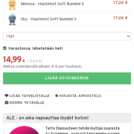
17,26 €
Mimosa - Hoptimist Soft Bumble S
lyt
tyisveitset
& Baaritarvikkeet
nsäilytys & Korit
17,26 €
ttöön
 tekstiilit
Sky - Hoptimist Soft Bumble S
ttiöveitset
s
tyynyt
 Grillaustarvikkeet
rinta- & Vihannesveitset
oneen tekstiilit
timet
iköt & Lyhdyt
kkuulaudat
spalvelu
Varastossa, lähetetään heti
n ruokinta
lot
päveitset
ksiä & vastauksia
14,99
tsenteroittimet
mput
€
(
17,64
€
)
tuotetta
Maksa osamaksulla alkaen 4 € per kuukausi.
tsisetit
tolamput
oneen tekstiilit
avälineet
aistus
 verkkokaupasta
LISÄÄ OSTOSKORIIN
tsitarvikkeet
tälamput
anasetit
ustarvikkeet
anat & Tyynyliinat
 Peitteet
maelämä
LISÄÄ TOIVELISTALLE
KIRJOITA ARVOSTELU
nyt & Peitot
aistus
KERRO YSTÄVÄLLE
ALE - on aika napsauttaa löydöt kotiin!
Tartu tilaisuuteen tehdä löytöjä suuresta
ALEstamme. Juuri nyt tarjoamme suuren