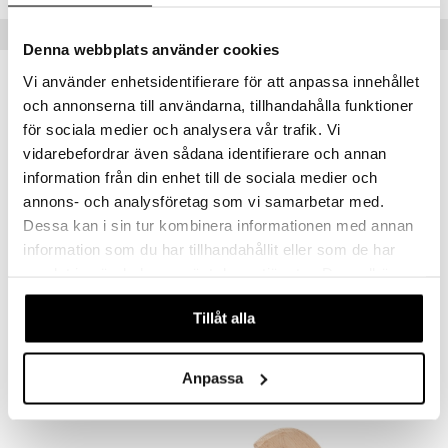
Suositut tuotteet
Denna webbplats använder cookies
Vi använder enhetsidentifierare för att anpassa innehållet
-8%
och annonserna till användarna, tillhandahålla funktioner
för sociala medier och analysera vår trafik. Vi
vidarebefordrar även sådana identifierare och annan
information från din enhet till de sociala medier och
annons- och analysföretag som vi samarbetar med.
Dessa kan i sin tur kombinera informationen med annan
information som du har tillhandahållit eller som de har
Saatavana useana vaihtoehtona
Saatavana useana vaihtoehtona
samlat in när du har använt deras tjänster. Du godkänner
DecoBird
Spring Birds puukoriste
våra cookies vid fortsatt användande av vår webbplats.
WILDLIFE GARDEN
SPRING COPENHAGEN
Tillåt alla
19,99
22,90
24,90
alk.
€
€
(
€
)
Anpassa