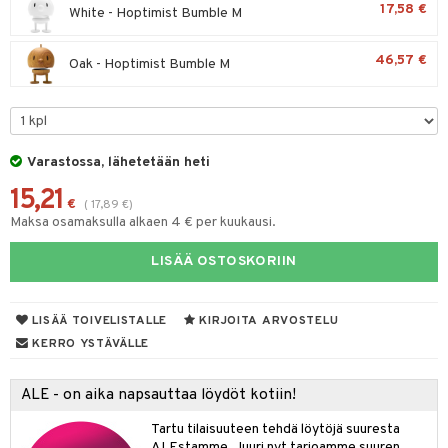
17,58 €
White - Hoptimist Bumble M
lyt
tyisveitset
& Baaritarvikkeet
nsäilytys & Korit
46,57 €
ttöön
 tekstiilit
Oak - Hoptimist Bumble M
ttiöveitset
s
tyynyt
 Grillaustarvikkeet
rinta- & Vihannesveitset
oneen tekstiilit
 & hyönteissuoja
iköt & Lyhdyt
kkuulaudat
spalvelu
Varastossa, lähetetään heti
timet
lot
päveitset
ksiä & vastauksia
15,21
tsenteroittimet
n ruokinta
mput
€
(
17,89
€
)
tuotetta
Maksa osamaksulla alkaen 4 € per kuukausi.
tsisetit
tolamput
oneen tekstiilit
aistus
 verkkokaupasta
LISÄÄ OSTOSKORIIN
tsitarvikkeet
tälamput
anasetit
avälineet
ustarvikkeet
anat & Tyynyliinat
 Peitteet
LISÄÄ TOIVELISTALLE
KIRJOITA ARVOSTELU
nyt & Peitot
maelämä
KERRO YSTÄVÄLLE
aistus
ALE - on aika napsauttaa löydöt kotiin!
Tartu tilaisuuteen tehdä löytöjä suuresta
ALEstamme. Juuri nyt tarjoamme suuren