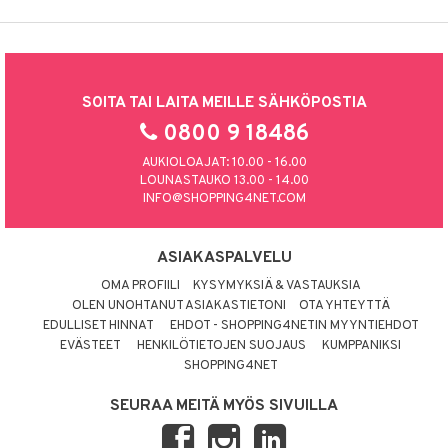
SOITA TAI LAITA MEILLE SÄHKÖPOSTIA
0800 9 18486
AUKIOLOAJAT: 10.00 - 16.00
LOUNASTAUKO 13.00 - 14.00
INFO@SHOPPING4NET.COM
ASIAKASPALVELU
OMA PROFIILI
KYSYMYKSIÄ & VASTAUKSIA
OLEN UNOHTANUT ASIAKASTIETONI
OTA YHTEYTTÄ
EDULLISET HINNAT
EHDOT - SHOPPING4NETIN MYYNTIEHDOT
EVÄSTEET
HENKILÖTIETOJEN SUOJAUS
KUMPPANIKSI
SHOPPING4NET
SEURAA MEITÄ MYÖS SIVUILLA