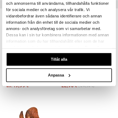
och annonserna till användarna, tillhandahålla funktioner
Suositut tuotteet
för sociala medier och analysera vår trafik. Vi
vidarebefordrar även sådana identifierare och annan
-8%
information från din enhet till de sociala medier och
annons- och analysföretag som vi samarbetar med.
Dessa kan i sin tur kombinera informationen med annan
information som du har tillhandahållit eller som de har
samlat in när du har använt deras tjänster. Du godkänner
våra cookies vid fortsatt användande av vår webbplats.
Tillåt alla
Saatavana useana vaihtoehtona
Saatavana useana vaihtoehtona
DecoBird
Spring Birds puukoriste
Anpassa
WILDLIFE GARDEN
SPRING COPENHAGEN
19,99
22,90
24,90
alk.
€
€
(
€
)