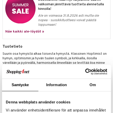
valikoiman jännittäviä tuotteita alennetuilla
hinnoilla!
Ale on voimassa 31.8.2026 asti mutta ole
nopea - suosikkituotteesi voivat päästä
loppumaan!
Näe kaikki ale-löydöt »
Tuotetieto
Suurin osa hymyistä alkaa toisesta hymystä. Klassinen Hoptimist on
hymyn, optimismin ja hyvän tuulen symboli, ja kirkkailla, iloisilla
väreillään ja pyöreällä, harmonisella ilmeellään se levittää iloa minne
tahansa se päätyykin. Saatavana eri malleina ja väreinä.
Korkeus: 10,7 cm
Syvyys: 8,5 cm
Samtycke
Information
Om
Tuotenumero
ITZ77-1-LAT
Denna webbplats använder cookies
Vi använder enhetsidentifierare för att anpassa innehållet