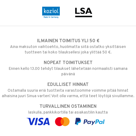
ILMAINEN TOIMITUS YLI 50 €
Aina maksuton vaihtoehto, huolimatta siitä ostatko yksittäisen
tuotteen tai koko tilauksellesi joka ylittää 50 €.
NOPEAT TOIMITUKSET
Ennen kello 13.00 tehdyt tilaukset lähetetään normaalisti samana
päivänä
EDULLISET HINNAT
Ostamalla suuria eriä tuotteita varastoomme voimme pitää hinnat
alhaisina juuri Sinua varten! Voit olla varma, että teet löytöjä sivuillamme.
TURVALLINEN OSTAMINEN
laskulla, pankkikortilla tai asiakastilin kautta