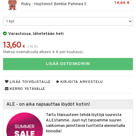
14,66 €
Ruby - Hoptimist Bimble Pehmeä S
lyt
tyisveitset
& Baaritarvikkeet
nsäilytys & Korit
ttöön
 tekstiilit
ttiöveitset
s
tyynyt
 Grillaustarvikkeet
rinta- & Vihannesveitset
Varastossa, lähetetään heti
oneen tekstiilit
 & hyönteissuoja
iköt & Lyhdyt
kkuulaudat
13,60
spalvelu
€
(
16
€
)
timet
lot
päveitset
Maksa osamaksulla alkaen 4 € per kuukausi.
ksiä & vastauksia
tsenteroittimet
n ruokinta
mput
LISÄÄ OSTOSKORIIN
tuotetta
tsisetit
tolamput
oneen tekstiilit
aistus
 verkkokaupasta
LISÄÄ TOIVELISTALLE
KIRJOITA ARVOSTELU
tsitarvikkeet
tälamput
anasetit
avälineet
ustarvikkeet
KERRO YSTÄVÄLLE
anat & Tyynyliinat
 Peitteet
nyt & Peitot
ALE - on aika napsauttaa löydöt kotiin!
maelämä
Tartu tilaisuuteen tehdä löytöjä suuresta
aistus
ALEstamme. Juuri nyt tarjoamme suuren
valikoiman jännittäviä tuotteita alennetuilla
hinnoilla!