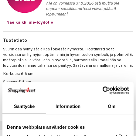
Ale on voimassa 31.8.2026 asti mutta ole
nopea - suosikkituotteesi voivat päästä
loppumaan!
Näe kaikki ale-löydöt »
Tuotetieto
Suurin osa hymyistä alkaa toisesta hymystä. Hoptimisti soft-
versiossa on hymyjen, optimismin ja hyvän tuulen symboli, ja pehmeillä,
mattapintaisilla väreillään ja pyöreällä, harmonisella ilmeellään se
levittää iloa minne tahansa se päätyy. Saatavana eri malleina ja väreinä.
Korkeus: 6,6 cm
Syvyys: 5,8 cm
Tuotenumero
Samtycke
Information
Om
ITZ72-1-37
Suositut tuotteet
Denna webbplats använder cookies