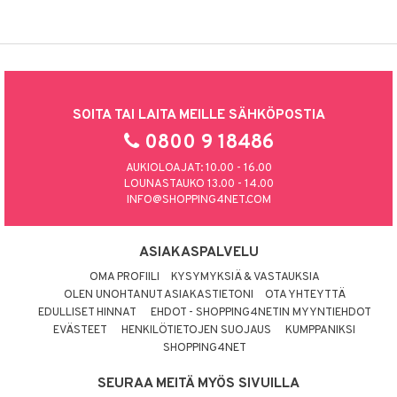
SOITA TAI LAITA MEILLE SÄHKÖPOSTIA
0800 9 18486
AUKIOLOAJAT: 10.00 - 16.00
LOUNASTAUKO 13.00 - 14.00
INFO@SHOPPING4NET.COM
ASIAKASPALVELU
OMA PROFIILI
KYSYMYKSIÄ & VASTAUKSIA
OLEN UNOHTANUT ASIAKASTIETONI
OTA YHTEYTTÄ
EDULLISET HINNAT
EHDOT - SHOPPING4NETIN MYYNTIEHDOT
EVÄSTEET
HENKILÖTIETOJEN SUOJAUS
KUMPPANIKSI
SHOPPING4NET
SEURAA MEITÄ MYÖS SIVUILLA