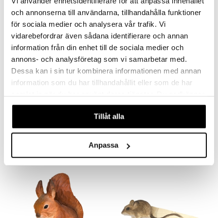
Vi använder enhetsidentifierare för att anpassa innehållet
-8%
och annonserna till användarna, tillhandahålla funktioner
för sociala medier och analysera vår trafik. Vi
vidarebefordrar även sådana identifierare och annan
information från din enhet till de sociala medier och
annons- och analysföretag som vi samarbetar med.
Dessa kan i sin tur kombinera informationen med annan
information som du har tillhandahållit eller som de har
Saatavana useana vaihtoehtona
Saatavana useana vaihtoehtona
samlat in när du har använt deras tjänster. Du godkänner
våra cookies vid fortsatt användande av vår webbplats.
DecoBird
Spring Birds puukoriste
WILDLIFE GARDEN
SPRING COPENHAGEN
Tillåt alla
19,99
22,90
24,90
alk.
€
€
(
€
)
Anpassa