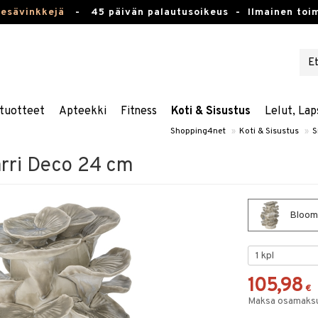
kesävinkkejä
-
45 päivän palautusoikeus -
Ilmainen toim
tuotteet
Apteekki
Fitness
Koti & Sisustus
Lelut, Lap
Shopping4net
»
Koti & Sisustus
»
S
arri Deco 24 cm
Bloomi
105,98
€
Maksa osamaksul