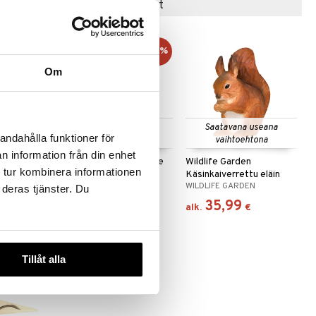
Suositut tuotteet
-8%
Om
 useana
Saatavana useana
Saatavana useana
andahålla funktioner för
htona
vaihtoehtona
vaihtoehtona
n information från din enhet
Spring Birds puukoriste
Wildlife Garden
 tur kombinera informationen
Käsinkaiverrettu eläin
EN
SPRING COPENHAGEN
WILDLIFE GARDEN
 deras tjänster. Du
22,90
35,99
(
24,90
€
)
€
€
alk.
€
Tillåt alla