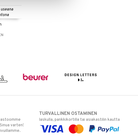
 useana
htona
n
EN
TURVALLINEN OSTAMINEN
varastoomme
laskulla, pankkikortilla tai asiakastilin kautta
 Sinua varten!
sivuillamme.