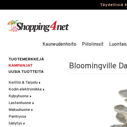
Täydellisiä 
Kauneudenhoito
Piilolinssit
Luontais
TUOTEMERKKEJÄ
Bloomingville D
KAMPANJAT
UUSIA TUOTTEITA
Keittiö & Tarjoilu
Kodin elektroniikka
Aterimet
Kylpyhuone
Kannut & Karahvit
Ääni
Lastenhuone
Keittiösäilytys
Kylpyhuoneen sisustus
Makuuhuone
Keittiötekstiilit
Kylpyhuoneen tarvikkeita
Kylpyhuoneen koristelu
Pantryssa
Keittiövälineet
Kylpyhuoneen tekstiilit
Lasten huonekalut
Huovat & Saalit
Säilytys
Kodinkoneet
Lasten lamput
Koristetyynyt