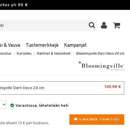
itus yli 50 €
si & Vauva
Tuotemerkkejä
Kampanjat
isustus
»
Koristelu
»
Hahmot & Veistokset
»
Bloomingville Darri Deco 24 cm
105,98 €
ngville Darri Deco 24 cm
Varastossa, lähetetään heti
ILMAINEN TOIMITUS!
la alkaen 13 € per kuukausi.