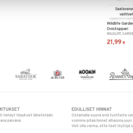
Saatavana
vaihtoe
Wildlife Garde
Ovistoppari
WILDLIFE GARD
21,99
€
MITUKSET
EDULLISET HINNAT
00 tehdyt tilaukset lähetetään
Ostamalla suuria eriä tuotteita 
mana päivänä
voimme pitää hinnat alhaisina juuri
Voit olla varma, että teet löytöjä 