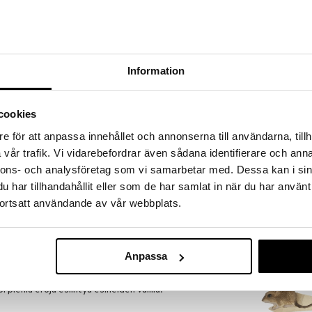
a löydöt kotiin!
isuuteen tehdä löytöjä suuresta ALEstamme. Juuri
mme suuren valikoiman jännittäviä tuotteita
a hinnoilla!
Information
massa 31.8.2026 asti mutta ole nopea -
otteesi voivat päästä loppumaan!
i ale-löydöt »
cookies
Saatavana
e för att anpassa innehållet och annonserna till användarna, tillh
vaihtoe
vår trafik. Vi vidarebefordrar även sådana identifierare och anna
DecoBird
ää löytöä? Outletistamme löydät runsaasti
nnons- och analysföretag som vi samarbetar med. Dessa kan i sin
Hyödynnä tilaisuus tehdä löytöjä, kun
WILDLIFE GARD
lä.
har tillhandahållit eller som de har samlat in när du har använt
19,99
ortsatt användande av vår webbplats.
in varastoa riittää!
alk.
Anpassa
istettu kivikeramiikasta harmain sävyin. Sen
uonnosta ja se on kaunis koriste kotiisi. Lasitus ja
i pieniä eroja esiintyä esineiden välillä.