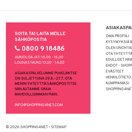
ASIAKASPA
SOITA TAI LAITA MEILLE
OMA PROFIILI
SÄHKÖPOSTIA
KYSYMYKSIÄ &
0800 9 18486
OLEN UNOHTAN
OTA YHTEYTT
AUKIOLOAJAT: 10.00 - 16.00
EDULLISET HI
LOUNASTAUKO 13.00 - 14.00
EHDOT - SHOP
EVÄSTEET
ASIAKASPALVELUMME PUHELIMITSE
HENKILÖTIETO
ON SULJETTUNA 29.6.–27.7. OTA
KUMPPANIKSI
MEIHIN YHTEYTTÄ SÄHKÖPOSTITSE
NIIN AUTAMME SINUA
SHOPPING4NE
MAHDOLLISIMMAN PIAN.
INFO@SHOPPING4NET.COM
© 2026 SHOPPING4NET
•
SITEMAP