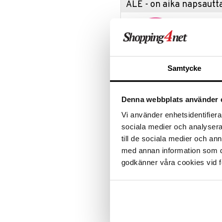
ALE - on aika napsautta
Leipäveitset
Veitsenteroittimet
Tartu tila
Veitsisetit
nyt tarjoa
alennetuill
Veitsitarvikkeet
Ale on voi
suosikkitu
Samtycke
Näe kaikk
Denna webbplats använder 
Tuotetieto
Vi använder enhetsidentifierar
Suunnittelu: Kay Bojesen
sociala medier och analysera 
Tunnettu ja rakastettu tanskalain
till de sociala medier och a
suositun joulupukin, mutta hän oli
med annan information som du 
loppu, sillä hän on saanut oman m
godkänner våra cookies vid f
tai ikkunalla joulun aikaan.
Koko: Korkeus: 20 cm
Materiaalli: Maalattu pyökki
Väri: Punainen & valkoinen