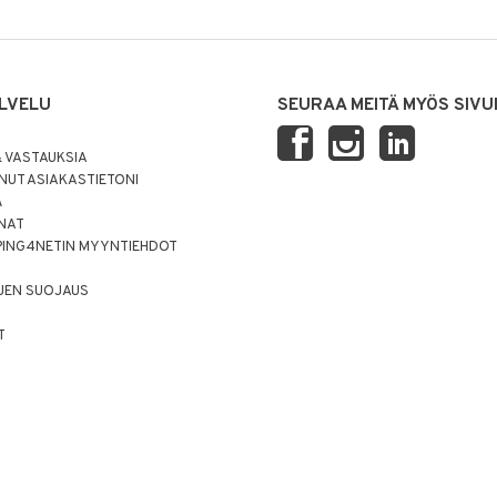
LVELU
SEURAA MEITÄ MYÖS SIVU
 VASTAUKSIA
UT ASIAKASTIETONI
Ä
NNAT
PING4NETIN MYYNTIEHDOT
JEN SUOJAUS
T