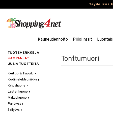
Täydellisiä 
Kauneudenhoito
Piilolinssit
Luontais
TUOTEMERKKEJÄ
Tonttumuori
KAMPANJAT
UUSIA TUOTTEITA
Keittiö & Tarjoilu
Kodin elektroniikka
Aterimet
Kylpyhuone
Kannut & Karahvit
Ääni
Lastenhuone
Keittiösäilytys
Kylpyhuoneen sisustus
Makuuhuone
Keittiötekstiilit
Kylpyhuoneen tarvikkeita
Kylpyhuoneen koristelu
Pantryssa
Keittiövälineet
Kylpyhuoneen tekstiilit
Lasten huonekalut
Huovat & Saalit
Säilytys
Kodinkoneet
Lasten lamput
Koristetyynyt