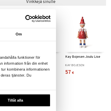
Vinkkejä sinulle
Om
 useana
htona
Joulupukki
Kay Bojesen Joulu Lise
andahålla funktioner för
n information från din enhet
KAY BOJESEN
KAY BOJESEN
 tur kombinera informationen
59,90
57
€
€
 deras tjänster. Du
Tillåt alla