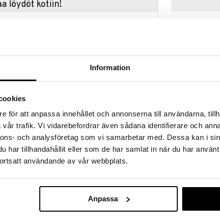
a löydöt kotiin!
isuuteen tehdä löytöjä suuresta ALEstamme. Juuri
mme suuren valikoiman jännittäviä tuotteita
a hinnoilla!
massa 31.8.2026 asti mutta ole nopea -
otteesi voivat päästä loppumaan!
Information
i ale-löydöt »
Saatavana
vaihtoe
cookies
Apina
e för att anpassa innehållet och annonserna till användarna, tillh
vår trafik. Vi vidarebefordrar även sådana identifierare och anna
KAY BOJESEN
en muotoilija Kay Bojesen piirsi vuonna 1948 tämän
nnons- och analysföretag som vi samarbetar med. Dessa kan i sin
65
 monta vuotta ilman joulumuoriaan. Nyt siitä tuli
alk.
€
har tillhandahållit eller som de har samlat in när du har använt
uorinsa. Yhdessä he muodostavat kauniin parin hyllyllä
ortsatt användande av vår webbplats.
Anpassa