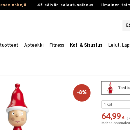
kesävinkkejä
-
45 päivän palautusoikeus -
Ilmainen toim
tuotteet
Apteekki
Fitness
Koti & Sisustus
Lelut, Lap
Tonttu
-8%
64,99
€
(
Maksa osamaksul