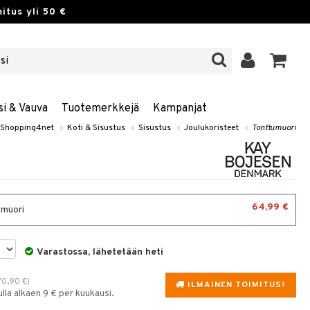
itus yli 50 €
si & Vauva
Tuotemerkkejä
Kampanjat
Shopping4net
»
Koti & Sisustus
»
Sisustus
»
Joulukoristeet
»
Tonttumuori
64,99 €
muori
Varastossa, lähetetään heti
70,90
€
)
ILMAINEN TOIMITUS!
la alkaen 9 € per kuukausi.