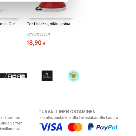
oulu Ole
Tonttulakki, pikku apina
KAY BOJESEN
18,90
€
TURVALLINEN OSTAMINEN
varastoomme
laskulla, pankkikortilla tai asiakastilin kautta
 Sinua varten!
sivuillamme.