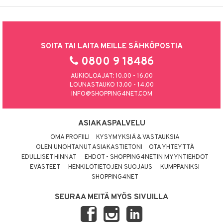
SOITA TAI LAITA MEILLE SÄHKÖPOSTIA
0800 9 18486
AUKIOLOAJAT: 10.00 - 16.00
LOUNASTAUKO 13.00 - 14.00
INFO@SHOPPING4NET.COM
ASIAKASPALVELU
OMA PROFIILI
KYSYMYKSIÄ & VASTAUKSIA
OLEN UNOHTANUT ASIAKASTIETONI
OTA YHTEYTTÄ
EDULLISET HINNAT
EHDOT - SHOPPING4NETIN MYYNTIEHDOT
EVÄSTEET
HENKILÖTIETOJEN SUOJAUS
KUMPPANIKSI
SHOPPING4NET
SEURAA MEITÄ MYÖS SIVUILLA