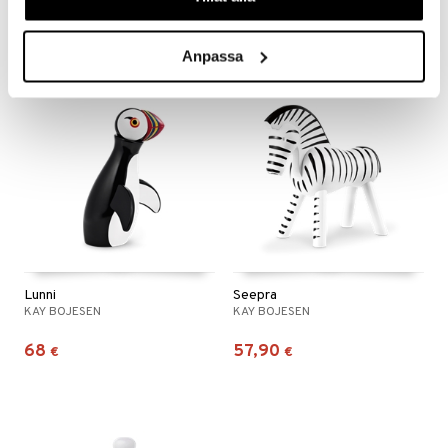
25,90
81,90
€
€
Anpassa
Lunni
Seepra
KAY BOJESEN
KAY BOJESEN
68
57,90
€
€