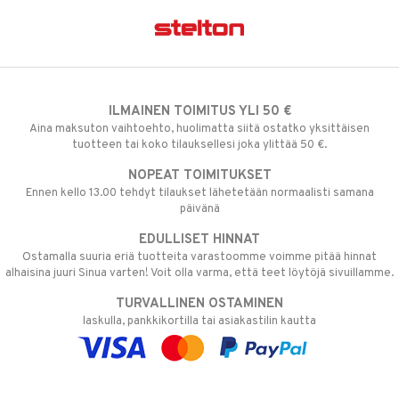
ILMAINEN TOIMITUS YLI 50 €
Aina maksuton vaihtoehto, huolimatta siitä ostatko yksittäisen
tuotteen tai koko tilauksellesi joka ylittää 50 €.
NOPEAT TOIMITUKSET
Ennen kello 13.00 tehdyt tilaukset lähetetään normaalisti samana
päivänä
EDULLISET HINNAT
Ostamalla suuria eriä tuotteita varastoomme voimme pitää hinnat
alhaisina juuri Sinua varten! Voit olla varma, että teet löytöjä sivuillamme.
TURVALLINEN OSTAMINEN
laskulla, pankkikortilla tai asiakastilin kautta