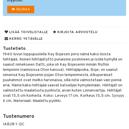
oneen tekstiilit
aistus
myyntiin.
 verkkokaupasta
tyisveitset
tälamput
& Baaritarvikkeet
anasetit
SEURAA
avälineet
ustarvikkeet
ttiöveitset
anat & Tyynyliinat
 Peitteet
rinta- & Vihannesveitset
nyt & Peitot
maelämä
LISÄÄ TOIVELISTALLE
KIRJOITA ARVOSTELU
kkuulaudat
KERRO YSTÄVÄLLE
aistus
Tuotetieto
päveitset
1940-luvun loppupuolella Kay Bojesen piirsi nämä kaksi iloista
tsenteroittimet
hiihtäjää. Iloinen hiihtäjätyttö punaisine poskineen ja isolla hymyllä on
saanut nimekseen Datti, joka oli Kay Bojesenin miniän Ruthin
tsisetit
lempinimi (naimisissa Oton kanssa). Hiihtäjäpoika, Boje, on saanut
nimensä Kay Bojesenin pojan Oton lempinimestä. Alkuperäiset
tsitarvikkeet
puuhahmot ovat melko harvinaisia, sillä niitä valmistetaan vain pieniä
eriä. Nämä kaksi hiihtäjää saavat katselijan hymyilemään. Hiihtäjät on
valmistettu maalatusta pyökistä, aivan kuten Linnanvartija. Hiihtäjät
ovat 15,5 cm korkeita. Koko: Leveys 17 cm. Korkeus 15,5 cm. Syvyys
6 cm. Materiaali: Maalattu pyökki.
Tuotenumero
IAB28-1-QC