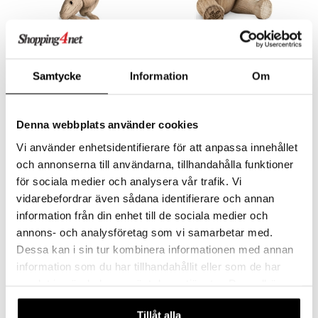
Kani
Karhu
KAY BOJESEN
KAY BOJESEN
Samtycke
Information
Om
72
83,99
€
€
Denna webbplats använder cookies
Vi använder enhetsidentifierare för att anpassa innehållet
och annonserna till användarna, tillhandahålla funktioner
för sociala medier och analysera vår trafik. Vi
vidarebefordrar även sådana identifierare och annan
information från din enhet till de sociala medier och
annons- och analysföretag som vi samarbetar med.
Dessa kan i sin tur kombinera informationen med annan
information som du har tillhandahållit eller som de har
samlat in när du har använt deras tjänster. Du godkänner
Koira Tim
Lovebirds
våra cookies vid fortsatt användande av vår webbplats.
KAY BOJESEN
KAY BOJESEN
Tillåt alla