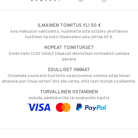
ILMAINEN TOIMITUS YLI 50 €
Aina maksuton vaihtoehto, huolimatta siitä ostatko yksittäisen
tuotteen tai koko tilauksellesi joka ylittää 50 €.
NOPEAT TOIMITUKSET
Ennen kello 13.00 tehdyt tilaukset lähetetään normaalisti samana
päivänä
EDULLISET HINNAT
Ostamalla suuria eriä tuotteita varastoomme voimme pitää hinnat
alhaisina juuri Sinua varten! Voit olla varma, että teet löytöjä sivuillamme.
TURVALLINEN OSTAMINEN
laskulla, pankkikortilla tai asiakastilin kautta