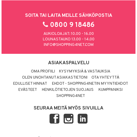
SOITA TAI LAITA MEILLE SÄHKÖPOSTIA
0800 9 18486
AUKIOLOAJAT: 10.00 - 16.00
LOUNASTAUKO 13.00 - 14.00
INFO@SHOPPING4NET.COM
ASIAKASPALVELU
OMA PROFIILI
KYSYMYKSIÄ & VASTAUKSIA
OLEN UNOHTANUT ASIAKASTIETONI
OTA YHTEYTTÄ
EDULLISET HINNAT
EHDOT - SHOPPING4NETIN MYYNTIEHDOT
EVÄSTEET
HENKILÖTIETOJEN SUOJAUS
KUMPPANIKSI
SHOPPING4NET
SEURAA MEITÄ MYÖS SIVUILLA