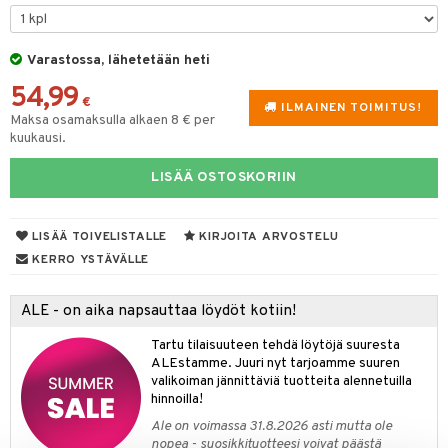
oneen tekstiilit
aistus
 verkkokaupasta
tyisveitset
tälamput
& Baaritarvikkeet
anasetit
avälineet
ustarvikkeet
Varastossa, lähetetään heti
ttiöveitset
anat & Tyynyliinat
 Peitteet
54,99
rinta- & Vihannesveitset
nyt & Peitot
€
maelämä
ILMAINEN TOIMITUS!
Maksa osamaksulla alkaen 8 € per
kkuulaudat
kuukausi.
aistus
päveitset
LISÄÄ OSTOSKORIIN
tsenteroittimet
tsisetit
LISÄÄ TOIVELISTALLE
KIRJOITA ARVOSTELU
KERRO YSTÄVÄLLE
tsitarvikkeet
ALE - on aika napsauttaa löydöt kotiin!
Tartu tilaisuuteen tehdä löytöjä suuresta
ALEstamme. Juuri nyt tarjoamme suuren
valikoiman jännittäviä tuotteita alennetuilla
hinnoilla!
Ale on voimassa 31.8.2026 asti mutta ole
nopea - suosikkituotteesi voivat päästä