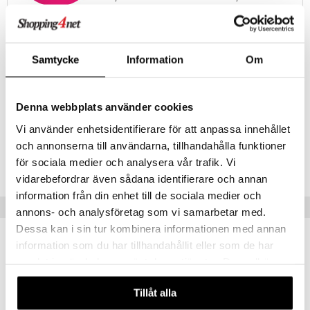
loppumaan!
Näe kaikki ale-löydöt »
Samtycke
Information
Om
Tuotetieto
Posliinista valmistettu patsas. Käsin koristeltu.
Denna webbplats använder cookies
Korkeus: 12 cm
Vi använder enhetsidentifierare för att anpassa innehållet
Tuotenumero
och annonserna till användarna, tillhandahålla funktioner
för sociala medier och analysera vår trafik. Vi
ITX89-1-XX
vidarebefordrar även sådana identifierare och annan
information från din enhet till de sociala medier och
Vinkkejä sinulle
annons- och analysföretag som vi samarbetar med.
Dessa kan i sin tur kombinera informationen med annan
information som du har tillhandahållit eller som de har
samlat in när du har använt deras tjänster. Du godkänner
våra cookies vid fortsatt användande av vår webbplats.
Tillåt alla