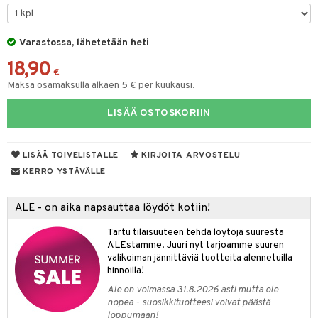
oneen tekstiilit
aistus
 verkkokaupasta
tyisveitset
tälamput
& Baaritarvikkeet
anasetit
avälineet
ustarvikkeet
Varastossa, lähetetään heti
ttiöveitset
anat & Tyynyliinat
 Peitteet
18,90
rinta- & Vihannesveitset
nyt & Peitot
€
maelämä
Maksa osamaksulla alkaen 5 € per kuukausi.
kkuulaudat
aistus
LISÄÄ OSTOSKORIIN
päveitset
tsenteroittimet
LISÄÄ TOIVELISTALLE
KIRJOITA ARVOSTELU
tsisetit
KERRO YSTÄVÄLLE
tsitarvikkeet
ALE - on aika napsauttaa löydöt kotiin!
Tartu tilaisuuteen tehdä löytöjä suuresta
ALEstamme. Juuri nyt tarjoamme suuren
valikoiman jännittäviä tuotteita alennetuilla
hinnoilla!
Ale on voimassa 31.8.2026 asti mutta ole
nopea - suosikkituotteesi voivat päästä
loppumaan!