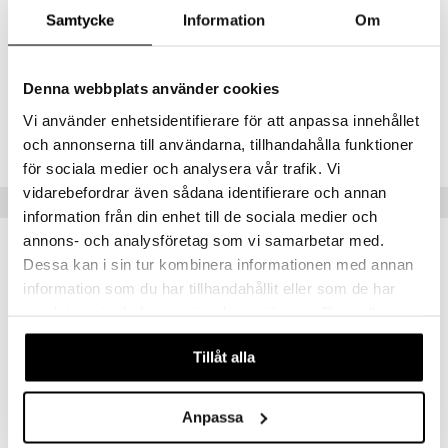
helposti ja tyylikkäästi ripustaa.
Samtycke
Information
Om
Koko: Halkaisija 6 cm
Materiaali: Posliini
Denna webbplats använder cookies
Tuotenumero
Vi använder enhetsidentifierare för att anpassa innehållet
ITX35-1-XX
och annonserna till användarna, tillhandahålla funktioner
för sociala medier och analysera vår trafik. Vi
vidarebefordrar även sådana identifierare och annan
Vinkkejä sinulle
information från din enhet till de sociala medier och
annons- och analysföretag som vi samarbetar med.
Dessa kan i sin tur kombinera informationen med annan
information som du har tillhandahållit eller som de har
samlat in när du har använt deras tjänster. Du godkänner
våra cookies vid fortsatt användande av vår webbplats.
Tillåt alla
Anpassa