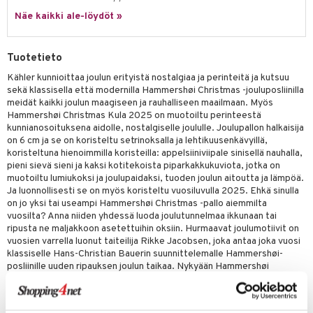
Näe kaikki ale-löydöt »
Tuotetieto
Kähler kunnioittaa joulun erityistä nostalgiaa ja perinteitä ja kutsuu
sekä klassisella että modernilla Hammershøi Christmas -jouluposliinilla
meidät kaikki joulun maagiseen ja rauhalliseen maailmaan. Myös
Hammershøi Christmas Kula 2025 on muotoiltu perinteestä
kunnianosoituksena aidolle, nostalgiselle joululle. Joulupallon halkaisija
on 6 cm ja se on koristeltu setrinoksalla ja lehtikuusenkävyillä,
koristeltuna hienoimmilla koristeilla: appelsiiniviipale sinisellä nauhalla,
pieni sievä sieni ja kaksi kotitekoista piparkakkukuviota, jotka on
muotoiltu lumiukoksi ja joulupaidaksi, tuoden joulun aitoutta ja lämpöä.
Ja luonnollisesti se on myös koristeltu vuosiluvulla 2025. Ehkä sinulla
on jo yksi tai useampi Hammershøi Christmas -pallo aiemmilta
vuosilta? Anna niiden yhdessä luoda joulutunnelmaa ikkunaan tai
ripusta ne maljakkoon asetettuihin oksiin. Hurmaavat joulumotiivit on
vuosien varrella luonut taiteilija Rikke Jacobsen, joka antaa joka vuosi
klassiselle Hans-Christian Bauerin suunnittelemalle Hammershøi-
posliinille uuden ripauksen joulun taikaa. Nykyään Hammershøi
Christmas -sarja sisältää riittävästi osia täydelliseen kattaukseen
kaikkiin joulukuun aterioihin, brunssista ja lounaasta jouluillalliseen.
Joulupallo toimitetaan koristeellisella vihreällä nauhalla, jotta sen voi