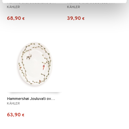
Hammershøi Joulukulho 30cm
Hammershøi Jouluvaasi 13cm
KÄHLER
KÄHLER
68,90
39,90
€
€
Hammershøi Jouluvati ovaali 27x34cm
KÄHLER
63,90
€