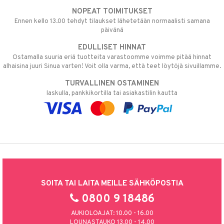
NOPEAT TOIMITUKSET
Ennen kello 13.00 tehdyt tilaukset lähetetään normaalisti samana
päivänä
EDULLISET HINNAT
Ostamalla suuria eriä tuotteita varastoomme voimme pitää hinnat
alhaisina juuri Sinua varten! Voit olla varma, että teet löytöjä sivuillamme.
TURVALLINEN OSTAMINEN
laskulla, pankkikortilla tai asiakastilin kautta
SOITA TAI LAITA MEILLE SÄHKÖPOSTIA
0800 9 18486
AUKIOLOAJAT: 10.00 - 16.00
LOUNASTAUKO 13.00 - 14.00