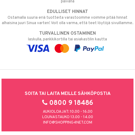
päivänä
EDULLISET HINNAT
Ostamalla suuria eriä tuotteita varastoomme voimme pitää hinnat
alhaisina juuri Sinua varten! Voit olla varma, että teet löytöjä sivuillamme.
TURVALLINEN OSTAMINEN
laskulla, pankkikortilla tai asiakastilin kautta
SOITA TAI LAITA MEILLE SÄHKÖPOSTIA
0800 9 18486
AUKIOLOAJAT: 10.00 - 16.00
LOUNASTAUKO 13.00 - 14.00
INFO@SHOPPING4NET.COM