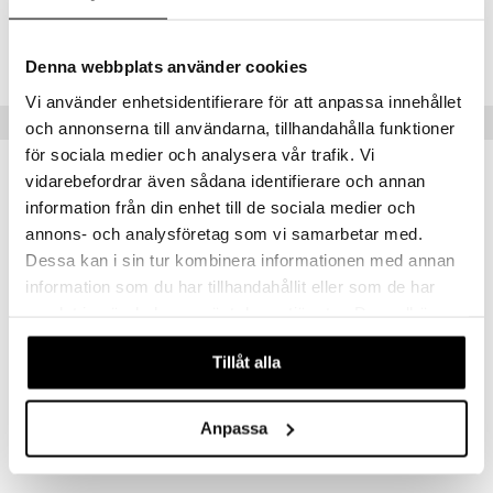
Tuotenumero
IS015-1-XX
Denna webbplats använder cookies
Vi använder enhetsidentifierare för att anpassa innehållet
Vinkkejä sinulle
och annonserna till användarna, tillhandahålla funktioner
för sociala medier och analysera vår trafik. Vi
vidarebefordrar även sådana identifierare och annan
information från din enhet till de sociala medier och
annons- och analysföretag som vi samarbetar med.
Dessa kan i sin tur kombinera informationen med annan
information som du har tillhandahållit eller som de har
samlat in när du har använt deras tjänster. Du godkänner
våra cookies vid fortsatt användande av vår webbplats.
Tillåt alla
Hahmo Re Magi, kolme kuningasta
ALESSI
Anpassa
47,99
€