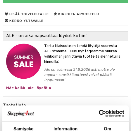
oneen tekstiilit
aistus
 verkkokaupasta
tyisveitset
tälamput
& Baaritarvikkeet
anasetit
avälineet
ustarvikkeet
LISÄÄ TOIVELISTALLE
KIRJOITA ARVOSTELU
ttiöveitset
anat & Tyynyliinat
 Peitteet
KERRO YSTÄVÄLLE
rinta- & Vihannesveitset
nyt & Peitot
maelämä
ALE - on aika napsauttaa löydöt kotiin!
kkuulaudat
aistus
Tartu tilaisuuteen tehdä löytöjä suuresta
päveitset
ALEstamme. Juuri nyt tarjoamme suuren
valikoiman jännittäviä tuotteita alennetuilla
tsenteroittimet
hinnoilla!
tsisetit
Ale on voimassa 31.8.2026 asti mutta ole
nopea - suosikkituotteesi voivat päästä
tsitarvikkeet
loppumaan!
Näe kaikki ale-löydöt »
Tuotetieto
Tiny little sheep - Pakkaus, jossa kaksi käsin koristeltua
posliinihahmoa Alessilta.
Koko: 2x3x2cm
Samtycke
Information
Om