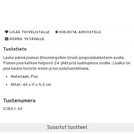
oneen tekstiilit
aistus
 verkkokaupasta
tyisveitset
tälamput
& Baaritarvikkeet
anasetit
avälineet
ustarvikkeet
ttiöveitset
anat & Tyynyliinat
 Peitteet
rinta- & Vihannesveitset
nyt & Peitot
maelämä
LISÄÄ TOIVELISTALLE
KIRJOITA ARVOSTELU
KERRO YSTÄVÄLLE
kkuulaudat
aistus
Tuotetieto
päveitset
Laske päiviä jouluun Bloomingvillen Grunk junajoulukalenterin avulla.
tsenteroittimet
Puinen juna kätkee helposti 24 yllätystä luukkujensa sisälle. Lisäksi on
juna kaunis koriste-esine ja luo joulutunnelmaaa.
tsisetit
Materiaali: Puu
tsitarvikkeet
Mitat: 46 x 11 x 9,5 cm
Tuotenumero
ICI83-1-XX
Suositut tuotteet