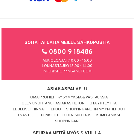
SOITA TAI LAITA MEILLE SÄHKÖPOSTIA
0800 9 18486
AUKIOLOAJAT: 10.00 - 16.00
LOUNASTAUKO 13.00 - 14.00
INFO@SHOPPING4NET.COM
ASIAKASPALVELU
OMA PROFIILI
KYSYMYKSIÄ & VASTAUKSIA
OLEN UNOHTANUT ASIAKASTIETONI
OTA YHTEYTTÄ
EDULLISET HINNAT
EHDOT - SHOPPING4NETIN MYYNTIEHDOT
EVÄSTEET
HENKILÖTIETOJEN SUOJAUS
KUMPPANIKSI
SHOPPING4NET
SEURAA MEITÄ MYÖS SIVUILLA