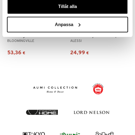
Tillåt alla
Anpassa
Bloomingville Vadim Koristejuna joulu
Hahmo - Tiny Little Sheeps
BLOOMINGVILLE
ALESSI
53,36
24,99
€
€