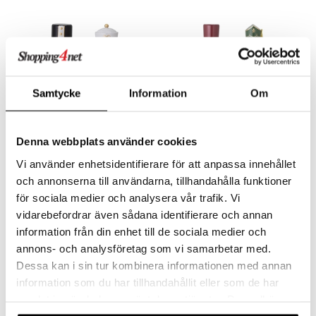
Samtycke
Information
Om
Denna webbplats använder cookies
Vi använder enhetsidentifierare för att anpassa innehållet
Bloomingville Darren Pähkinänsärkijä 20,5cm 2pack
Bloomingville Darren Pähkinänsärkijä 38cm 2-pack
BLOOMINGVILLE
BLOOMINGVILLE
och annonserna till användarna, tillhandahålla funktioner
för sociala medier och analysera vår trafik. Vi
31,90
57,61
€
€
vidarebefordrar även sådana identifierare och annan
information från din enhet till de sociala medier och
annons- och analysföretag som vi samarbetar med.
Dessa kan i sin tur kombinera informationen med annan
information som du har tillhandahållit eller som de har
samlat in när du har använt deras tjänster. Du godkänner
våra cookies vid fortsatt användande av vår webbplats.