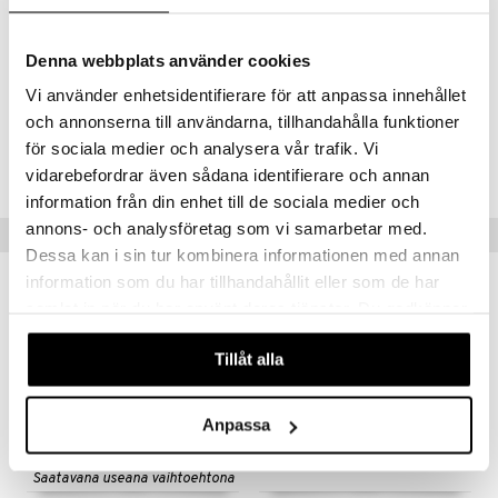
Sertifioitu: OEKO-TEX STANDARD 100 (allergeenivapaa).
Hoito: Konepesu (hellävarainen ohjelma, enintään 60°C).
Pussilakanasetti koossa 230x220 sisältää yhden pussilakanan
Denna webbplats använder cookies
vakiokokoiselle peitolle ja kaksi tyynyliinaa.
Vi använder enhetsidentifierare för att anpassa innehållet
och annonserna till användarna, tillhandahålla funktioner
Tuotenumero
för sociala medier och analysera vår trafik. Vi
IHA39-1-B5
vidarebefordrar även sådana identifierare och annan
information från din enhet till de sociala medier och
annons- och analysföretag som vi samarbetar med.
Vinkkejä sinulle
Dessa kan i sin tur kombinera informationen med annan
information som du har tillhandahållit eller som de har
samlat in när du har använt deras tjänster. Du godkänner
våra cookies vid fortsatt användande av vår webbplats.
Tillåt alla
Anpassa
Saatavana useana vaihtoehtona