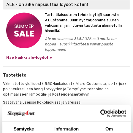
ALE - on aika napsauttaa löydöt kotiin!
Tartu tilaisuuteen tehdä löytöjä suuresta
ALEstamme. Juuri nyt tarjoamme suuren
valikoiman jännittäviä tuotteita alennetuilla
hinnoilla!
Ale on voimassa 31.8.2026 asti mutta ole
nopea - suosikkituotteesi voivat päästä
loppumaan!
Näe kaikki ale-löydöt »
Tuotetieto
Valmistettu ylellisestä 550-lankaisesta Micro Cottonista, se tarjoaa
poikkeuksellisen hengittävyyden ja TempSync-teknologian
optimaaliseen lämpötila- ja kosteudensäätelyyn.
Saatavana useissa kokoluokissa ja väreissä.
Koko: 230 x 220 cm
Materiaali: 100% Micro Cotton, kudonta 550 lankaa/10
neliösenttimetriä.
Pehmeä, sileä, erittäin hengittävä, TempSync-teknologia
Samtycke
Information
Om
lämpötila-/kosteudensäätelyyn.