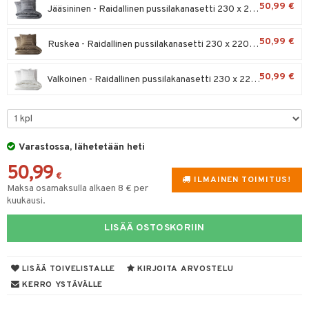
50,99 €
tuotetta
Jääsininen - Raidallinen pussilakanasetti 230 x 220 cm
ukut
lyt
tolamput
oneen tekstiilit
aistus
tyisveitset
& Baaritarvikkeet
 verkkokaupasta
50,99 €
näkoristeet
Ruskea - Raidallinen pussilakanasetti 230 x 220 cm
nsäilytys & Korit
tälamput
ttiöveitset
anasetit
avälineet
ustarvikkeet
sit
rinta- & Vihannesveitset
anat & Tyynyliinat
 Peitteet
50,99 €
Valkoinen - Raidallinen pussilakanasetti 230 x 220 cm
kkuulaudat
nyt & Peitot
maelämä
päveitset
aistus
tsenteroittimet
Varastossa, lähetetään heti
tsisetit
50,99
€
ILMAINEN TOIMITUS!
tsitarvikkeet
Maksa osamaksulla alkaen 8 € per
kuukausi.
LISÄÄ OSTOSKORIIN
LISÄÄ TOIVELISTALLE
KIRJOITA ARVOSTELU
KERRO YSTÄVÄLLE