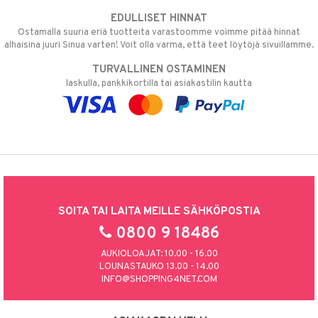
EDULLISET HINNAT
Ostamalla suuria eriä tuotteita varastoomme voimme pitää hinnat
alhaisina juuri Sinua varten! Voit olla varma, että teet löytöjä sivuillamme.
TURVALLINEN OSTAMINEN
laskulla, pankkikortilla tai asiakastilin kautta
SOITA TAI LAITA MEILLE SÄHKÖPOSTIA
0800 9 18486
AUKIOLOAJAT: 10.00 - 16.00
LOUNASTAUKO 13.00 - 14.00
INFO@SHOPPING4NET.COM