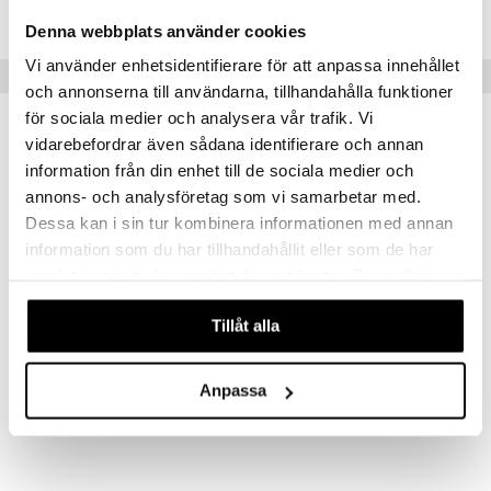
ITY86-1-38
Denna webbplats använder cookies
Vi använder enhetsidentifierare för att anpassa innehållet
Suositut tuotteet
och annonserna till användarna, tillhandahålla funktioner
för sociala medier och analysera vår trafik. Vi
vidarebefordrar även sådana identifierare och annan
information från din enhet till de sociala medier och
annons- och analysföretag som vi samarbetar med.
Dessa kan i sin tur kombinera informationen med annan
information som du har tillhandahållit eller som de har
samlat in när du har använt deras tjänster. Du godkänner
våra cookies vid fortsatt användande av vår webbplats.
Saatavana useana vaihtoehtona
Saatavana useana vaihtoehtona
Tillåt alla
Jacquard-pussilakanasetti 150 x 210 cm
Pussilakanasetti 230 x 220 cm
AUMI COLLECTION
AUMI COLLECTION
Anpassa
42,98
49
€
€