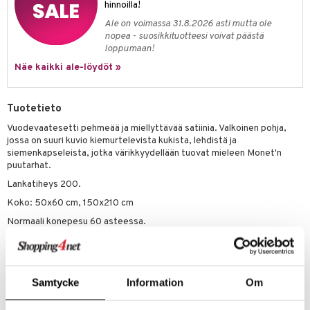
hinnoilla!
Ale on voimassa 31.8.2026 asti mutta ole
nopea - suosikkituotteesi voivat päästä
loppumaan!
Näe kaikki ale-löydöt »
Tuotetieto
Vuodevaatesetti pehmeää ja miellyttävää satiinia. Valkoinen pohja,
jossa on suuri kuvio kiemurtelevista kukista, lehdistä ja
siemenkapseleista, jotka värikkyydellään tuovat mieleen Monet'n
puutarhat.
Lankatiheys 200.
Koko: 50x60 cm, 150x210 cm
Normaali konepesu 60 asteessa.
Kuivausrumpu normaalissa lämpötilassa.
Silitys. Korkein sallittu lämpötila 150 astetta.
Samtycke
Information
Om
Tuotenumero