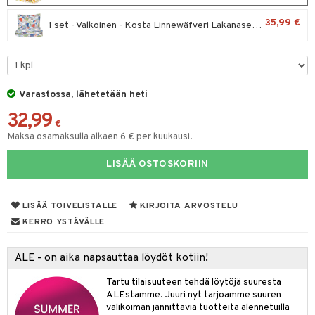
tuotetta
ukut
lyt
tolamput
oneen tekstiilit
avälineet
aistus
tyisveitset
35,99 €
& Baaritarvikkeet
1 set - Valkoinen - Kosta Linnewäfveri Lakanasetti Brunnberg Satiini
 verkkokaupasta
näkoristeet
nsäilytys & Korit
tälamput
ttiöveitset
anasetit
ustarvikkeet
sit
rinta- & Vihannesveitset
anat & Tyynyliinat
 Peitteet
maelämä
kkuulaudat
nyt & Peitot
Varastossa, lähetetään heti
aistus
32,99
päveitset
€
Maksa osamaksulla alkaen 6 € per kuukausi.
tsenteroittimet
LISÄÄ OSTOSKORIIN
tsisetit
tsitarvikkeet
LISÄÄ TOIVELISTALLE
KIRJOITA ARVOSTELU
KERRO YSTÄVÄLLE
ALE - on aika napsauttaa löydöt kotiin!
Tartu tilaisuuteen tehdä löytöjä suuresta
ALEstamme. Juuri nyt tarjoamme suuren
valikoiman jännittäviä tuotteita alennetuilla