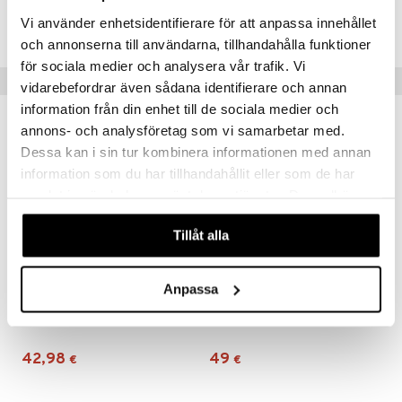
Tuotenumero
Vi använder enhetsidentifierare för att anpassa innehållet
ITY88-1-GA
och annonserna till användarna, tillhandahålla funktioner
för sociala medier och analysera vår trafik. Vi
Suositut tuotteet
vidarebefordrar även sådana identifierare och annan
information från din enhet till de sociala medier och
annons- och analysföretag som vi samarbetar med.
Dessa kan i sin tur kombinera informationen med annan
information som du har tillhandahållit eller som de har
samlat in när du har använt deras tjänster. Du godkänner
våra cookies vid fortsatt användande av vår webbplats.
Tillåt alla
Saatavana useana vaihtoehtona
Saatavana useana vaihtoehtona
Anpassa
Jacquard-pussilakanasetti 150 x 210 cm
Pussilakanasetti 230 x 220 cm
AUMI COLLECTION
AUMI COLLECTION
42,98
49
€
€