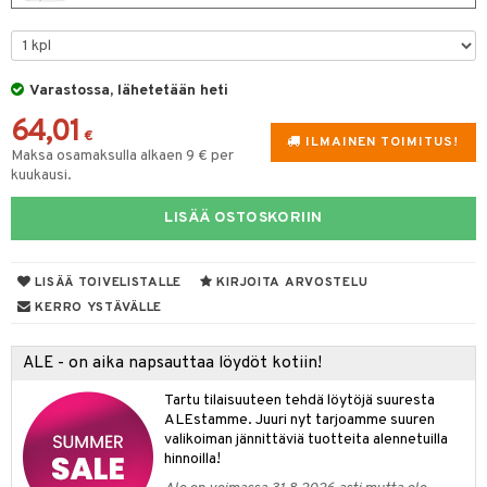
tuotetta
ukut
lyt
tolamput
oneen tekstiilit
aistus
tyisveitset
& Baaritarvikkeet
 verkkokaupasta
näkoristeet
nsäilytys & Korit
tälamput
ttiöveitset
anasetit
avälineet
ustarvikkeet
Varastossa, lähetetään heti
sit
rinta- & Vihannesveitset
anat & Tyynyliinat
 Peitteet
64,01
€
ILMAINEN TOIMITUS!
kkuulaudat
nyt & Peitot
maelämä
Maksa osamaksulla alkaen 9 € per
kuukausi.
päveitset
aistus
LISÄÄ OSTOSKORIIN
tsenteroittimet
tsisetit
LISÄÄ TOIVELISTALLE
KIRJOITA ARVOSTELU
tsitarvikkeet
KERRO YSTÄVÄLLE
ALE - on aika napsauttaa löydöt kotiin!
Tartu tilaisuuteen tehdä löytöjä suuresta
ALEstamme. Juuri nyt tarjoamme suuren
valikoiman jännittäviä tuotteita alennetuilla
hinnoilla!