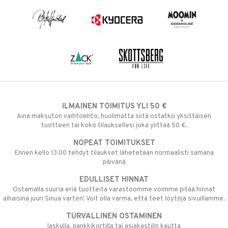
ILMAINEN TOIMITUS YLI 50 €
Aina maksuton vaihtoehto, huolimatta siitä ostatko yksittäisen
tuotteen tai koko tilauksellesi joka ylittää 50 €.
NOPEAT TOIMITUKSET
Ennen kello 13.00 tehdyt tilaukset lähetetään normaalisti samana
päivänä
EDULLISET HINNAT
Ostamalla suuria eriä tuotteita varastoomme voimme pitää hinnat
alhaisina juuri Sinua varten! Voit olla varma, että teet löytöjä sivuillamme.
TURVALLINEN OSTAMINEN
laskulla, pankkikortilla tai asiakastilin kautta