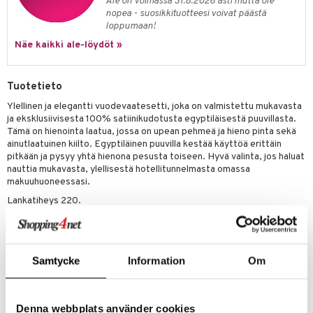
Ale on voimassa 31.8.2026 asti mutta ole
nopea - suosikkituotteesi voivat päästä
loppumaan!
Näe kaikki ale-löydöt »
Tuotetieto
Ylellinen ja elegantti vuodevaatesetti, joka on valmistettu mukavasta
ja eksklusiivisesta 100% satiinikudotusta egyptiläisestä puuvillasta.
Tämä on hienointa laatua, jossa on upean pehmeä ja hieno pinta sekä
ainutlaatuinen kiilto. Egyptiläinen puuvilla kestää käyttöä erittäin
pitkään ja pysyy yhtä hienona pesusta toiseen. Hyvä valinta, jos haluat
nauttia mukavasta, ylellisestä hotellitunnelmasta omassa
makuuhuoneessasi.
Lankatiheys 220.
Koko: 50x60 cm, 150x210 cm
Normaali konepesu 60 asteessa.
Kuivausrumpu normaalissa lämpötilassa.
Samtycke
Information
Om
Silitys. Korkein sallittu lämpötila 150 astetta.
Denna webbplats använder cookies