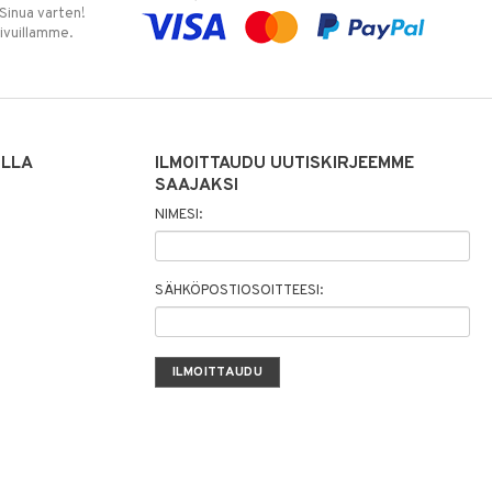
 Sinua varten!
sivuillamme.
ILLA
ILMOITTAUDU UUTISKIRJEEMME
SAAJAKSI
NIMESI:
SÄHKÖPOSTIOSOITTEESI: