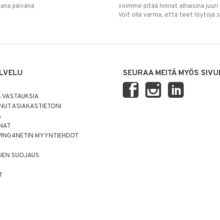
mana päivänä
voimme pitää hinnat alhaisina juuri
Voit olla varma, että teet löytöjä 
LVELU
SEURAA MEITÄ MYÖS SIVU
 VASTAUKSIA
UT ASIAKASTIETONI
Ä
NNAT
PING4NETIN MYYNTIEHDOT
JEN SUOJAUS
T