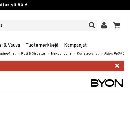
itus yli 50 €
si & Vauva
Tuotemerkkejä
Kampanjat
pping4net
»
Koti & Sisustus
»
Makuuhuone
»
Koristetyynyt
»
Pillow Pathi L
×