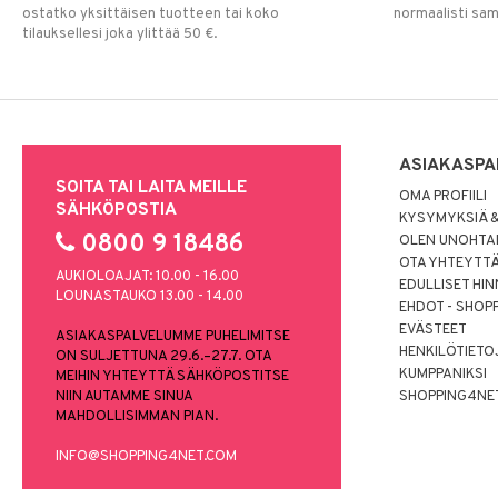
ostatko yksittäisen tuotteen tai koko
normaalisti sa
tilauksellesi joka ylittää 50 €.
ASIAKASPA
SOITA TAI LAITA MEILLE
OMA PROFIILI
SÄHKÖPOSTIA
KYSYMYKSIÄ &
0800 9 18486
OLEN UNOHTAN
OTA YHTEYTT
AUKIOLOAJAT: 10.00 - 16.00
EDULLISET HI
LOUNASTAUKO 13.00 - 14.00
EHDOT - SHOP
EVÄSTEET
ASIAKASPALVELUMME PUHELIMITSE
HENKILÖTIETO
ON SULJETTUNA 29.6.–27.7. OTA
KUMPPANIKSI
MEIHIN YHTEYTTÄ SÄHKÖPOSTITSE
NIIN AUTAMME SINUA
SHOPPING4NE
MAHDOLLISIMMAN PIAN.
INFO@SHOPPING4NET.COM