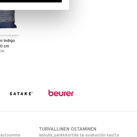
n Indigo
50 cm
ION
TURVALLINEN OSTAMINEN
varastoomme
laskulla, pankkikortilla tai asiakastilin kautta