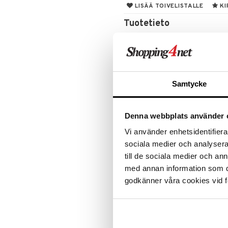
LISÄÄ TOIVELISTALLE
KI
Leipäveitset
Veitsenteroittimet
Tuotetieto
Veitsisetit
Pehmein tyynyistä, jossa on sekoi
Veitsitarvikkeet
puuvillasamettia. Tämä tyyny anta
Sen runsas koko istuu hienosti soh
Mitat: 40 x 60 cm
Paino: 620g
Samtycke
Kestää pesun 30 asteessa.
Denna webbplats använder 
Tuotenumero
Vi använder enhetsidentifierar
ITI53-1-BLC
sociala medier och analysera 
till de sociala medier och a
med annan information som du 
godkänner våra cookies vid f