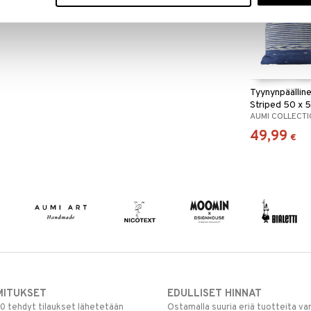
Tyynynpäälline
Striped 50 x 
AUMI COLLECT
49,99
€
MITUKSET
EDULLISET HINNAT
00 tehdyt tilaukset lähetetään
Ostamalla suuria eriä tuotteita 