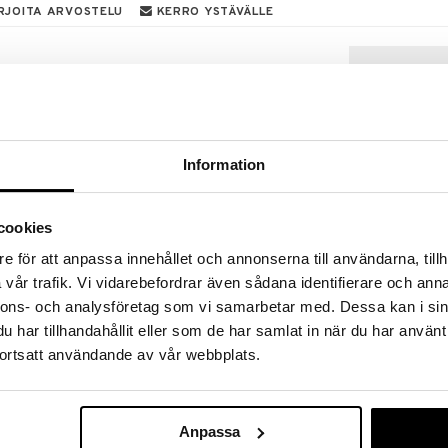
RJOITA ARVOSTELU
KERRO YSTÄVÄLLE
tus trendikkäitä mustia raitoja ja beigeä
a sohvaasi heti yhdistelmän asennetta ja ylellisyyttä.
vaan tai nojatuoliin.
Information
cookies
e för att anpassa innehållet och annonserna till användarna, tillh
vår trafik. Vi vidarebefordrar även sådana identifierare och anna
Tyynynpäällin
Striped 40 x 
nnons- och analysföretag som vi samarbetar med. Dessa kan i sin
AUMI COLLECT
har tillhandahållit eller som de har samlat in när du har använt
44,99
€
ortsatt användande av vår webbplats.
Anpassa