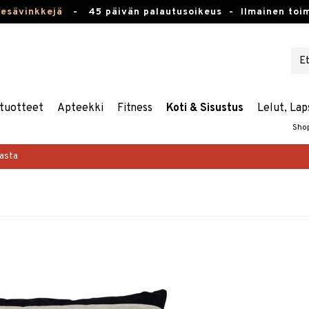
kesävinkkejä
-
45 päivän palautusoikeus -
Ilmainen toim
tuotteet
Apteekki
Fitness
Koti & Sisustus
Lelut, Lap
Sho
masta