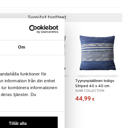
Suositut tuotteet
Om
andahålla funktioner för
n information från din enhet
en Denim
Tyynynpäällinen Denim
Tyynynpäällinen Indigo
40 cm
Striped 50 x 50 cm
Striped 40 x 40 cm
 tur kombinera informationen
ION
AUMI COLLECTION
AUMI COLLECTION
 deras tjänster. Du
49,99
44,99
€
€
Tillåt alla