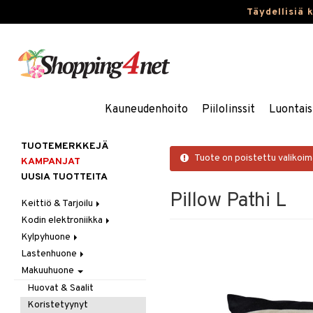
Täydellisiä 
Kauneudenhoito
Piilolinssit
Luontais
TUOTEMERKKEJÄ
Tuote on poistettu valikoi
KAMPANJAT
UUSIA TUOTTEITA
Pillow Pathi L
Keittiö & Tarjoilu
Kodin elektroniikka
Aterimet
Kylpyhuone
Kannut & Karahvit
Ääni
Lastenhuone
Keittiösäilytys
Kylpyhuoneen sisustus
Makuuhuone
Keittiötekstiilit
Kylpyhuoneen tarvikkeita
Kylpyhuoneen koristelu
Keittiövälineet
Kylpyhuoneen tekstiilit
Lasten huonekalut
Huovat & Saalit
Kodinkoneet
Lasten lamput
Koristetyynyt