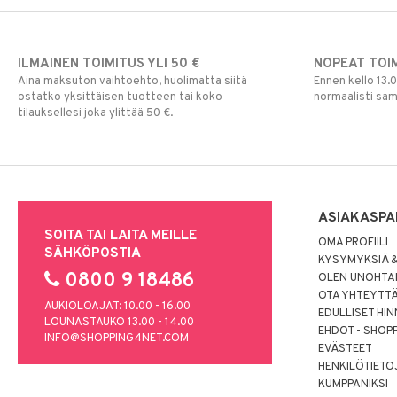
ILMAINEN TOIMITUS YLI 50 €
NOPEAT TOI
Aina maksuton vaihtoehto, huolimatta siitä
Ennen kello 13.
ostatko yksittäisen tuotteen tai koko
normaalisti sa
tilauksellesi joka ylittää 50 €.
ASIAKASPA
SOITA TAI LAITA MEILLE
OMA PROFIILI
SÄHKÖPOSTIA
KYSYMYKSIÄ &
0800 9 18486
OLEN UNOHTAN
OTA YHTEYTT
AUKIOLOAJAT: 10.00 - 16.00
EDULLISET HI
LOUNASTAUKO 13.00 - 14.00
EHDOT - SHOP
INFO@SHOPPING4NET.COM
EVÄSTEET
HENKILÖTIETO
KUMPPANIKSI