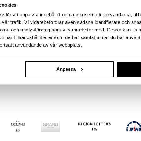
massa 31.8.2026 asti mutta ole nopea -
cookies
otteesi voivat päästä loppumaan!
i ale-löydöt »
e för att anpassa innehållet och annonserna till användarna, tillh
vår trafik. Vi vidarebefordrar även sådana identifierare och anna
nnons- och analysföretag som vi samarbetar med. Dessa kan i sin
har tillhandahållit eller som de har samlat in när du har använt
Lord Nelson Sa
merellisellä teemalla. Kauniissa tyynyliinassa on
Air Tyynyliina
ortsatt användande av vår webbplats.
risti. Kaunis kotona, veneessä, kesämökillä tai
LORD NELSON
13,89
€
Anpassa