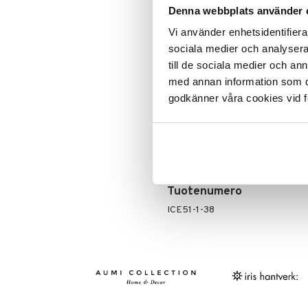
Ale on voi
Leipäveitset
Denna webbplats använder 
suosikkitu
Veitsenteroittimet
Näe kaikk
Vi använder enhetsidentifierar
Veitsisetit
sociala medier och analysera 
Veitsitarvikkeet
till de sociala medier och a
Tuotetieto
med annan information som du 
Lord Nelsonin Victoria-tyynyliina 
godkänner våra cookies vid f
päälle ommeltu kauniisti sointuva 
terassilla. Useita eri värejä.
Materiaali: 100 % Puuvilla
Mitat: 50x50 cm
Tuotenumero
ICE51-1-38