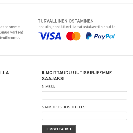
TURVALLINEN OSTAMINEN
varastoomme
laskulla, pankkikortilla tai asiakastilin kautta
 Sinua varten!
sivuillamme.
ILLA
ILMOITTAUDU UUTISKIRJEEMME
SAAJAKSI
NIMESI:
SÄHKÖPOSTIOSOITTEESI: