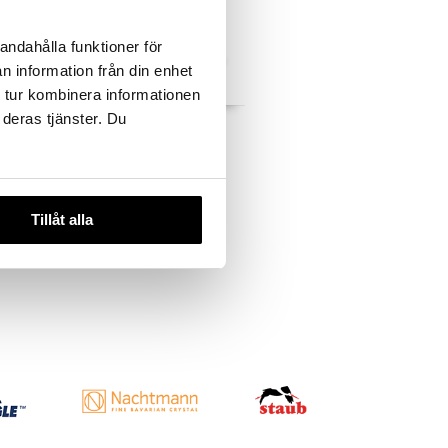
andahålla funktioner för
n information från din enhet
 tur kombinera informationen
 deras tjänster. Du
lt In The
Tyynyliina Raita
LORD NELSON
18,99
€
Tillåt alla