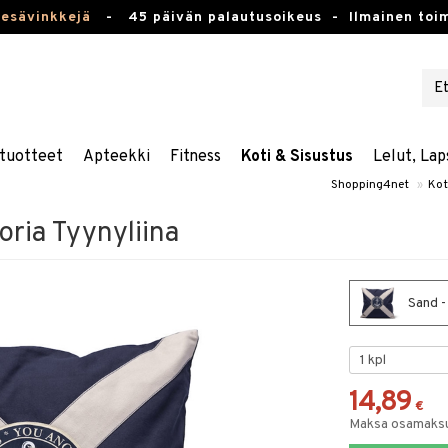
kesävinkkejä
-
45 päivän palautusoikeus -
Ilmainen toim
tuotteet
Apteekki
Fitness
Koti & Sisustus
Lelut, Lap
Shopping4net
»
Kot
oria Tyynyliina
Sand - 
14,89
€
Maksa osamaksul