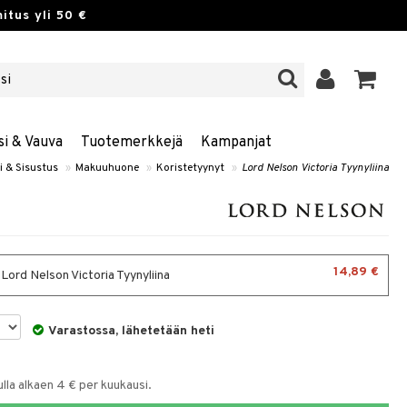
itus yli 50 €
si & Vauva
Tuotemerkkejä
Kampanjat
i & Sisustus
»
Makuuhuone
»
Koristetyynyt
»
Lord Nelson Victoria Tyynyliina
14,89 €
Lord Nelson Victoria Tyynyliina
Varastossa, lähetetään heti
la alkaen 4 € per kuukausi.