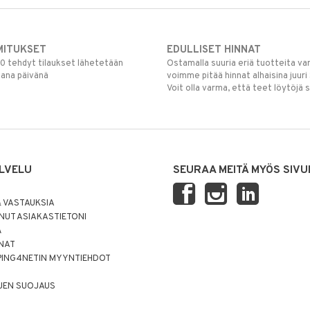
MITUKSET
EDULLISET HINNAT
00 tehdyt tilaukset lähetetään
Ostamalla suuria eriä tuotteita 
mana päivänä
voimme pitää hinnat alhaisina juuri
Voit olla varma, että teet löytöjä 
LVELU
SEURAA MEITÄ MYÖS SIVU
 VASTAUKSIA
UT ASIAKASTIETONI
Ä
NNAT
PING4NETIN MYYNTIEHDOT
JEN SUOJAUS