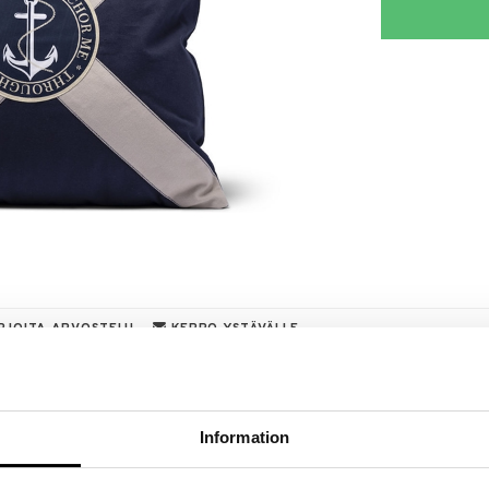
RJOITA ARVOSTELU
KERRO YSTÄVÄLLE
a löydöt kotiin!
isuuteen tehdä löytöjä suuresta ALEstamme. Juuri
Information
mme suuren valikoiman jännittäviä tuotteita
a hinnoilla!