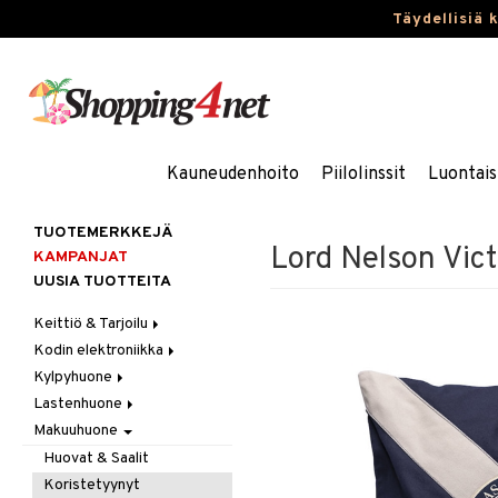
Täydellisiä 
Kauneudenhoito
Piilolinssit
Luontais
TUOTEMERKKEJÄ
Lord Nelson Vict
KAMPANJAT
UUSIA TUOTTEITA
Keittiö & Tarjoilu
Kodin elektroniikka
Aterimet
Kylpyhuone
Kannut & Karahvit
Ääni
Lastenhuone
Keittiösäilytys
Kylpyhuoneen sisustus
Makuuhuone
Keittiötekstiilit
Kylpyhuoneen tarvikkeita
Kylpyhuoneen koristelu
Keittiövälineet
Kylpyhuoneen tekstiilit
Lasten huonekalut
Huovat & Saalit
Kodinkoneet
Lasten lamput
Koristetyynyt