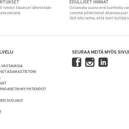
MITUKSET
EDULLISET HINNAT
00 tehdyt tilaukset lähetetään
Ostamalla suuria eriä tuotteita 
mana päivänä
voimme pitää hinnat alhaisina juuri
Voit olla varma, että teet löytöjä 
LVELU
SEURAA MEITÄ MYÖS SIVU
 VASTAUKSIA
UT ASIAKASTIETONI
Ä
NNAT
PING4NETIN MYYNTIEHDOT
JEN SUOJAUS
T