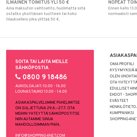
ILMAINEN TOIMITUS YLI 50 €
NOPEAT TOI
Aina maksuton vaihtoehto, huolimatta siitä
Ennen kello 13.
ostatko yksittäisen tuotteen tai koko
normaalisti sa
tilauksellesi joka ylittää 50 €.
ASIAKASPA
SOITA TAI LAITA MEILLE
OMA PROFIILI
SÄHKÖPOSTIA
KYSYMYKSIÄ &
0800 9 18486
OLEN UNOHTAN
OTA YHTEYTT
AUKIOLOAJAT: 10.00 - 16.00
EDULLISET HI
LOUNASTAUKO 13.00 - 14.00
EHDOT - SHOP
EVÄSTEET
ASIAKASPALVELUMME PUHELIMITSE
HENKILÖTIETO
ON SULJETTUNA 29.6.–27.7. OTA
KUMPPANIKSI
MEIHIN YHTEYTTÄ SÄHKÖPOSTITSE
NIIN AUTAMME SINUA
SHOPPING4NE
MAHDOLLISIMMAN PIAN.
INFO@SHOPPING4NET.COM