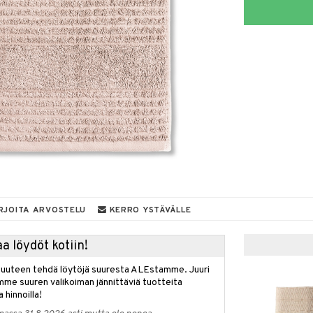
RJOITA ARVOSTELU
KERRO YSTÄVÄLLE
a löydöt kotiin!
isuuteen tehdä löytöjä suuresta ALEstamme. Juuri
mme suuren valikoiman jännittäviä tuotteita
a hinnoilla!