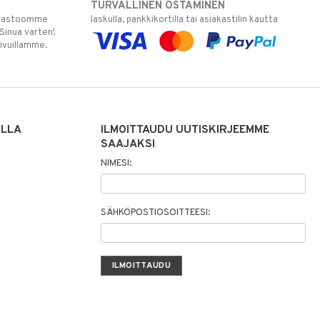
TURVALLINEN OSTAMINEN
varastoomme
laskulla, pankkikortilla tai asiakastilin kautta
 Sinua varten!
sivuillamme.
ILLA
ILMOITTAUDU UUTISKIRJEEMME
SAAJAKSI
NIMESI:
SÄHKÖPOSTIOSOITTEESI: