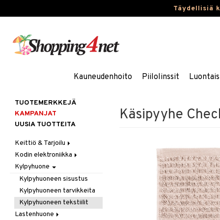
Täydellisiä 
Kauneudenhoito
Piilolinssit
Luontais
TUOTEMERKKEJÄ
Käsipyyhe Chec
KAMPANJAT
UUSIA TUOTTEITA
Keittiö & Tarjoilu
Kodin elektroniikka
Aterimet
Kylpyhuone
Kannut & Karahvit
Ääni
Keittiösäilytys
Kylpyhuoneen sisustus
Keittiötekstiilit
Kylpyhuoneen tarvikkeita
Keittiövälineet
Kylpyhuoneen tekstiilit
Kodinkoneet
Lastenhuone