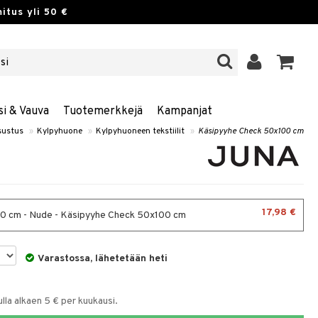
itus yli 50 €
si & Vauva
Tuotemerkkejä
Kampanjat
sustus
»
Kylpyhuone
»
Kylpyhuoneen tekstiilit
»
Käsipyyhe Check 50x100 cm
17,98 €
 cm - Nude - Käsipyyhe Check 50x100 cm
Varastossa, lähetetään heti
la alkaen 5 € per kuukausi.