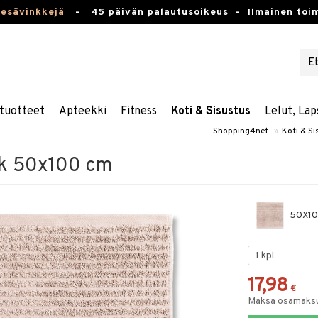
kesävinkkejä
-
45 päivän palautusoikeus -
Ilmainen toim
tuotteet
Apteekki
Fitness
Koti & Sisustus
Lelut, Lap
Shopping4net
»
Koti & Si
k 50x100 cm
50X100
17,98
€
Maksa osamaksul