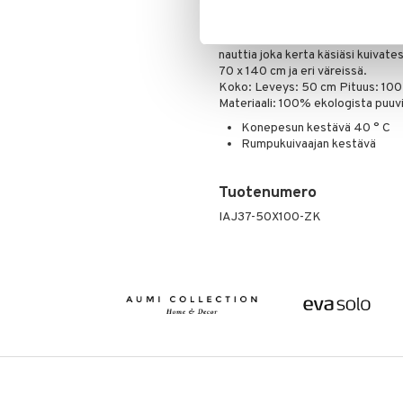
Jos unelmoit pelkistetystä ja la
erinomainen valinta. Tämä käsipy
ekologisesta puuvillasta, ollen eri
nauttia joka kerta käsiäsi kuiva
70 x 140 cm ja eri väreissä.
Koko: Leveys: 50 cm Pituus: 10
Materiaali: 100% ekologista puuvi
Konepesun kestävä 40 ° C
Rumpukuivaajan kestävä
Tuotenumero
IAJ37-50X100-ZK