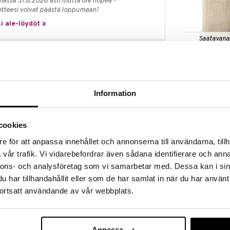
massa 31.8.2026 asti mutta ole nopea -
otteesi voivat päästä loppumaan!
i ale-löydöt »
Saatavana
vaihtoe
Bambumix Käs
ää löytöä? Outletistamme löydät runsaasti
x 76 cm
Hyödynnä tilaisuus tehdä löytöjä, kun
AUMI COLLECT
lä.
Information
6,99
in varastoa riittää!
€
cookies
e för att anpassa innehållet och annonserna till användarna, tillh
vår trafik. Vi vidarebefordrar även sådana identifierare och anna
hvoin skandinaavisin juurin vuodesta 1972. Juna luo
nnons- och analysföretag som vi samarbetar med. Dessa kan i sin
 valituilta toimittajilta. Ekologinen puuvilla - puhdas,
har tillhandahållit eller som de har samlat in när du har använt
rma, että luonto on paras suunnittelija käsipyyhkeiden
nsana. Juna keskittyy suojelemaan ja ottamaan
ortsatt användande av vår webbplats.
Saatavana
valmistetaan langasta, joka täyttää tiukat
vaihtoe
änyt kansainvälinen ympäristösertifioija GOTS.
hellisten arviointien ja runomaisuuden kautta.
Bambumix Käs
x 152 cm
Anpassa