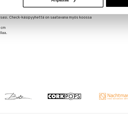
adukkasta käsipyyhkeestä, on Junan Check-käsipyyhe
AUMI COLLECT
yhe on 50 x 100 cm ja se on valmistettu 100%
24
€
ttäin pehmeä ja todella hyvää laatua, josta voit
tessasi. Check-käsipyyhettä on saatavana myös koossa
0 cm
llaa.