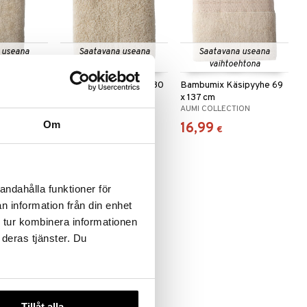
 useana
Saatavana useana
Saatavana useana
htona
vaihtoehtona
vaihtoehtona
ipyyhe 38
Bambumix Käsipyyhe 30
Bambumix Käsipyyhe 69
x 30 cm
x 137 cm
ION
AUMI COLLECTION
AUMI COLLECTION
Om
4,99
16,99
€
€
andahålla funktioner för
n information från din enhet
 tur kombinera informationen
 deras tjänster. Du
 useana
htona
ipyyhe 76
Tillåt alla