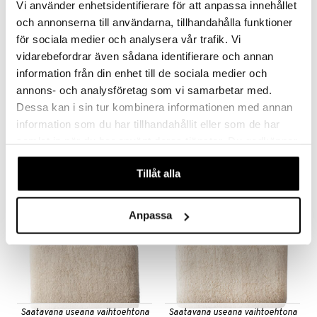
Vi använder enhetsidentifierare för att anpassa innehållet
och annonserna till användarna, tillhandahålla funktioner
för sociala medier och analysera vår trafik. Vi
vidarebefordrar även sådana identifierare och annan
information från din enhet till de sociala medier och
Saatavana useana vaihtoehtona
Saatavana useana vaihtoehtona
annons- och analysföretag som vi samarbetar med.
Bambumix Käsipyyhe 38 x 76 cm
Bambumix Käsipyyhe 30 x 30 cm
Dessa kan i sin tur kombinera informationen med annan
AUMI COLLECTION
AUMI COLLECTION
information som du har tillhandahållit eller som de har
6,99
4,99
€
€
samlat in när du har använt deras tjänster. Du godkänner
våra cookies vid fortsatt användande av vår webbplats.
Tillåt alla
Anpassa
Saatavana useana vaihtoehtona
Saatavana useana vaihtoehtona