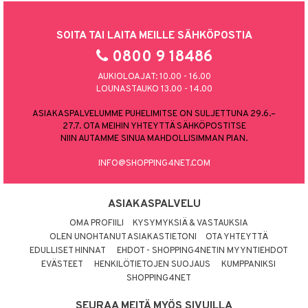
SOITA TAI LAITA MEILLE SÄHKÖPOSTIA
0800 9 18486
AUKIOLOAJAT: 10.00 - 16.00
LOUNASTAUKO 13.00 - 14.00
ASIAKASPALVELUMME PUHELIMITSE ON SULJETTUNA 29.6.–
27.7. OTA MEIHIN YHTEYTTÄ SÄHKÖPOSTITSE
NIIN AUTAMME SINUA MAHDOLLISIMMAN PIAN.
INFO@SHOPPING4NET.COM
ASIAKASPALVELU
OMA PROFIILI
KYSYMYKSIÄ & VASTAUKSIA
OLEN UNOHTANUT ASIAKASTIETONI
OTA YHTEYTTÄ
EDULLISET HINNAT
EHDOT - SHOPPING4NETIN MYYNTIEHDOT
EVÄSTEET
HENKILÖTIETOJEN SUOJAUS
KUMPPANIKSI
SHOPPING4NET
SEURAA MEITÄ MYÖS SIVUILLA