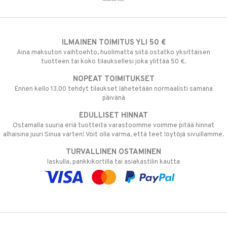
ILMAINEN TOIMITUS YLI 50 €
Aina maksuton vaihtoehto, huolimatta siitä ostatko yksittäisen
tuotteen tai koko tilauksellesi joka ylittää 50 €.
NOPEAT TOIMITUKSET
Ennen kello 13.00 tehdyt tilaukset lähetetään normaalisti samana
päivänä
EDULLISET HINNAT
Ostamalla suuria eriä tuotteita varastoomme voimme pitää hinnat
alhaisina juuri Sinua varten! Voit olla varma, että teet löytöjä sivuillamme.
TURVALLINEN OSTAMINEN
laskulla, pankkikortilla tai asiakastilin kautta