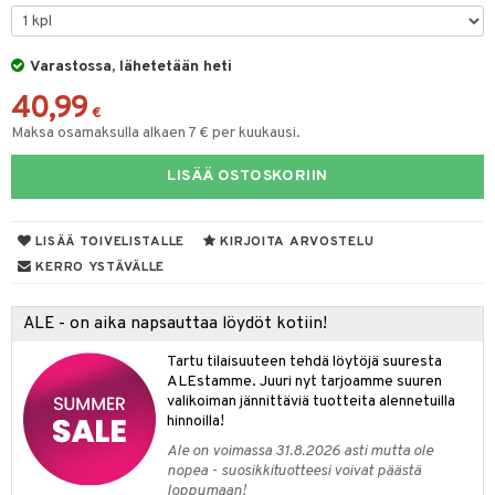
maelämä
tyisveitset
& Baaritarvikkeet
aistus
Varastossa, lähetetään heti
ttiöveitset
40,99
rinta- & Vihannesveitset
€
Maksa osamaksulla alkaen 7 € per kuukausi.
kkuulaudat
LISÄÄ OSTOSKORIIN
päveitset
tsenteroittimet
LISÄÄ TOIVELISTALLE
KIRJOITA ARVOSTELU
tsisetit
KERRO YSTÄVÄLLE
tsitarvikkeet
ALE - on aika napsauttaa löydöt kotiin!
Tartu tilaisuuteen tehdä löytöjä suuresta
ALEstamme. Juuri nyt tarjoamme suuren
valikoiman jännittäviä tuotteita alennetuilla
hinnoilla!
Ale on voimassa 31.8.2026 asti mutta ole
nopea - suosikkituotteesi voivat päästä
loppumaan!