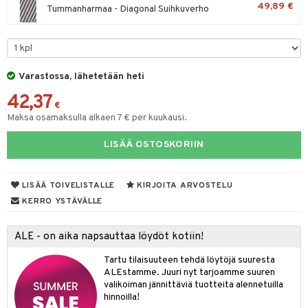
aistus
49,89 €
Tummanharmaa - Diagonal Suihkuverho
tyisveitset
& Baaritarvikkeet
ttiöveitset
rinta- & Vihannesveitset
Varastossa, lähetetään heti
kkuulaudat
42,37
€
päveitset
Maksa osamaksulla alkaen 7 € per kuukausi.
tsenteroittimet
LISÄÄ OSTOSKORIIN
tsisetit
LISÄÄ TOIVELISTALLE
KIRJOITA ARVOSTELU
tsitarvikkeet
KERRO YSTÄVÄLLE
ALE - on aika napsauttaa löydöt kotiin!
Tartu tilaisuuteen tehdä löytöjä suuresta
ALEstamme. Juuri nyt tarjoamme suuren
valikoiman jännittäviä tuotteita alennetuilla
hinnoilla!