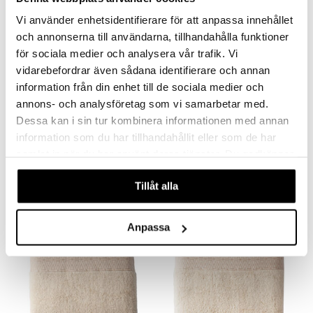
Vi använder enhetsidentifierare för att anpassa innehållet
och annonserna till användarna, tillhandahålla funktioner
för sociala medier och analysera vår trafik. Vi
vidarebefordrar även sådana identifierare och annan
information från din enhet till de sociala medier och
annons- och analysföretag som vi samarbetar med.
Saatavana useana vaihtoehtona
Saatavana useana vaihtoehtona
Dessa kan i sin tur kombinera informationen med annan
Bambumix Käsipyyhe 38 x 76 cm
Bambumix Käsipyyhe 30 x 30 cm
information som du har tillhandahållit eller som de har
AUMI COLLECTION
AUMI COLLECTION
samlat in när du har använt deras tjänster. Du godkänner
6,99
4,99
€
€
våra cookies vid fortsatt användande av vår webbplats.
Tillåt alla
Anpassa