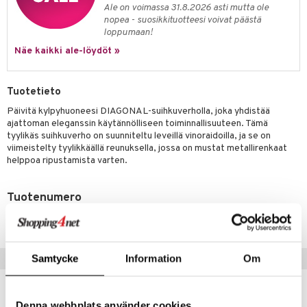
Ale on voimassa 31.8.2026 asti mutta ole
nopea - suosikkituotteesi voivat päästä
loppumaan!
Näe kaikki ale-löydöt »
Tuotetieto
Päivitä kylpyhuoneesi DIAGONAL-suihkuverholla, joka yhdistää
ajattoman eleganssin käytännölliseen toiminnallisuuteen. Tämä
tyylikäs suihkuverho on suunniteltu leveillä vinoraidoilla, ja se on
viimeistelty tyylikkäällä reunuksella, jossa on mustat metallirenkaat
helppoa ripustamista varten.
Tuotenumero
ITU19-1-CD
Suositut tuotteet
Samtycke
Information
Om
Denna webbplats använder cookies