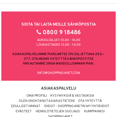
SOITA TAI LAITA MEILLE SÄHKÖPOSTIA
0800 9 18486
AUKIOLOAJAT: 10.00 - 16.00
LOUNASTAUKO 13.00 - 14.00
ASIAKASPALVELUMME PUHELIMITSE ON SULJETTUNA 29.6.–
27.7. OTA MEIHIN YHTEYTTÄ SÄHKÖPOSTITSE
NIIN AUTAMME SINUA MAHDOLLISIMMAN PIAN.
INFO@SHOPPING4NET.COM
ASIAKASPALVELU
OMA PROFIILI
KYSYMYKSIÄ & VASTAUKSIA
OLEN UNOHTANUT ASIAKASTIETONI
OTA YHTEYTTÄ
EDULLISET HINNAT
EHDOT - SHOPPING4NETIN MYYNTIEHDOT
EVÄSTEET
HENKILÖTIETOJEN SUOJAUS
KUMPPANIKSI
SHOPPING4NET