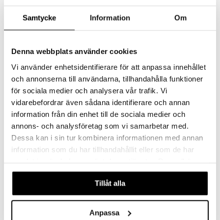
Samtycke
Information
Om
Denna webbplats använder cookies
Vi använder enhetsidentifierare för att anpassa innehållet
och annonserna till användarna, tillhandahålla funktioner
för sociala medier och analysera vår trafik. Vi
Saatavana useana vaihtoehtona
Saatavana useana vaihtoehtona
vidarebefordrar även sådana identifierare och annan
information från din enhet till de sociala medier och
Eva Solo Saippua-annostelija
Lotus Saippuapumppu korkea
EVA SOLO
METTE DITMER
annons- och analysföretag som vi samarbetar med.
Dessa kan i sin tur kombinera informationen med annan
29,57
31,49
alk.
€
€
information som du har tillhandahållit eller som de har
samlat in när du har använt deras tjänster. Du godkänner
våra cookies vid fortsatt användande av vår webbplats.
Tillåt alla
Anpassa