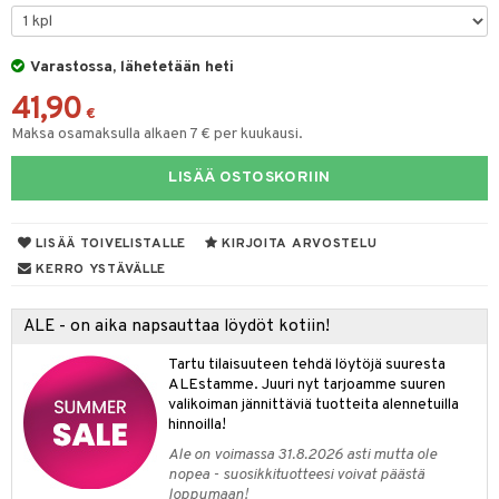
maelämä
tyisveitset
& Baaritarvikkeet
aistus
Varastossa, lähetetään heti
ttiöveitset
41,90
rinta- & Vihannesveitset
€
Maksa osamaksulla alkaen 7 € per kuukausi.
kkuulaudat
LISÄÄ OSTOSKORIIN
päveitset
tsenteroittimet
LISÄÄ TOIVELISTALLE
KIRJOITA ARVOSTELU
tsisetit
KERRO YSTÄVÄLLE
tsitarvikkeet
ALE - on aika napsauttaa löydöt kotiin!
Tartu tilaisuuteen tehdä löytöjä suuresta
ALEstamme. Juuri nyt tarjoamme suuren
valikoiman jännittäviä tuotteita alennetuilla
hinnoilla!
Ale on voimassa 31.8.2026 asti mutta ole
nopea - suosikkituotteesi voivat päästä
loppumaan!