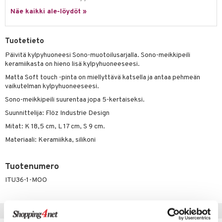
Näe kaikki ale-löydöt »
Tuotetieto
Päivitä kylpyhuoneesi Sono-muotoilusarjalla. Sono-meikkipeili
keramiikasta on hieno lisä kylpyhuoneeseesi.
Matta Soft touch -pinta on miellyttävä katsella ja antaa pehmeän
vaikutelman kylpyhuoneeseesi.
Sono-meikkipeili suurentaa jopa 5-kertaiseksi.
Suunnittelija: Flöz Industrie Design
Mitat: K 18,5 cm, L 17 cm, S 9 cm.
Materiaali: Keramiikka, silikoni
Tuotenumero
ITU36-1-MOO
Vinkkejä sinulle