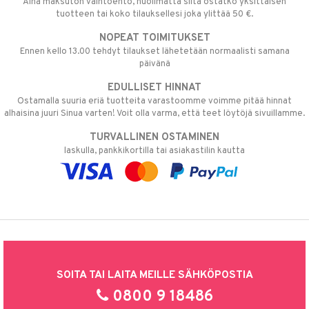
Aina maksuton vaihtoehto, huolimatta siitä ostatko yksittäisen
tuotteen tai koko tilauksellesi joka ylittää 50 €.
NOPEAT TOIMITUKSET
Ennen kello 13.00 tehdyt tilaukset lähetetään normaalisti samana
päivänä
EDULLISET HINNAT
Ostamalla suuria eriä tuotteita varastoomme voimme pitää hinnat
alhaisina juuri Sinua varten! Voit olla varma, että teet löytöjä sivuillamme.
TURVALLINEN OSTAMINEN
laskulla, pankkikortilla tai asiakastilin kautta
SOITA TAI LAITA MEILLE SÄHKÖPOSTIA
0800 9 18486