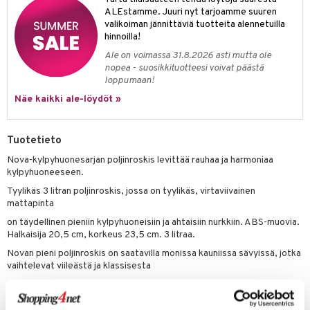
ALEstamme. Juuri nyt tarjoamme suuren
valikoiman jännittäviä tuotteita alennetuilla
hinnoilla!
Ale on voimassa 31.8.2026 asti mutta ole
nopea - suosikkituotteesi voivat päästä
loppumaan!
Näe kaikki ale-löydöt »
Tuotetieto
Nova-kylpyhuonesarjan poljinroskis levittää rauhaa ja harmoniaa
kylpyhuoneeseen.
Tyylikäs 3 litran poljinroskis, jossa on tyylikäs, virtaviivainen
mattapinta
on täydellinen pieniin kylpyhuoneisiin ja ahtaisiin nurkkiin. ABS-muovia.
Halkaisija 20,5 cm, korkeus 23,5 cm. 3 litraa.
Novan pieni poljinroskis on saatavilla monissa kauniissa sävyissä, jotka
vaihtelevat viileästä ja klassisesta
raikkaaseen ja pirteään. Voit siksi yhdistää sen kaikkiin muihin Nova- ja
Nova One -sarjojen tuotteisiin.