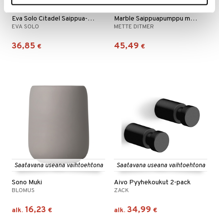
Eva Solo Citadel Saippua-annostelija
Marble Saippuapumppu matala
EVA SOLO
METTE DITMER
36,85
45,49
€
€
Saatavana useana vaihtoehtona
Saatavana useana vaihtoehtona
Sono Muki
Aivo Pyyhekoukut 2-pack
BLOMUS
ZACK
16,23
34,99
alk.
€
alk.
€