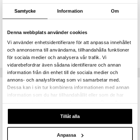
Kylpyhuonesarjoihin Nova ja Nova One Bath kuuluu myös
saippuapumppu, hammasharjamuki, saippua-alusta, wc-harja ja 5 litran
Samtycke
Information
Om
poljinroskis.
Tanskalainen suunnittelija Thomas Dudzinski vastaa muotoilusta, jossa
on veistoksellinen ja elegantti ilme.
Denna webbplats använder cookies
Vi använder enhetsidentifierare för att anpassa innehållet
Tuotenumero
och annonserna till användarna, tillhandahålla funktioner
IUB68-1-SV
för sociala medier och analysera vår trafik. Vi
vidarebefordrar även sådana identifierare och annan
information från din enhet till de sociala medier och
Suositut tuotteet
annons- och analysföretag som vi samarbetar med.
Dessa kan i sin tur kombinera informationen med annan
information som du har tillhandahållit eller som de har
samlat in när du har använt deras tjänster. Du godkänner
våra cookies vid fortsatt användande av vår webbplats.
Tillåt alla
Anpassa