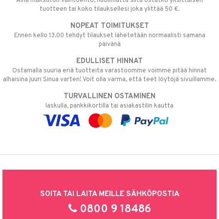
Aina maksuton vaihtoehto, huolimatta siitä ostatko yksittäisen
tuotteen tai koko tilauksellesi joka ylittää 50 €.
NOPEAT TOIMITUKSET
Ennen kello 13.00 tehdyt tilaukset lähetetään normaalisti samana
päivänä
EDULLISET HINNAT
Ostamalla suuria eriä tuotteita varastoomme voimme pitää hinnat
alhaisina juuri Sinua varten! Voit olla varma, että teet löytöjä sivuillamme.
TURVALLINEN OSTAMINEN
laskulla, pankkikortilla tai asiakastilin kautta
SOITA TAI LAITA MEILLE SÄHKÖPOSTIA
0800 9 18486