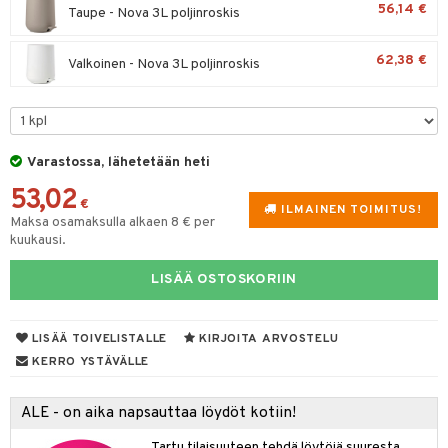
maelämä
56,14 €
Taupe - Nova 3L poljinroskis
tyisveitset
& Baaritarvikkeet
aistus
62,38 €
Valkoinen - Nova 3L poljinroskis
ttiöveitset
rinta- & Vihannesveitset
kkuulaudat
Varastossa, lähetetään heti
päveitset
53,02
tsenteroittimet
€
ILMAINEN TOIMITUS!
Maksa osamaksulla alkaen 8 € per
tsisetit
kuukausi.
tsitarvikkeet
LISÄÄ OSTOSKORIIN
LISÄÄ TOIVELISTALLE
KIRJOITA ARVOSTELU
KERRO YSTÄVÄLLE
ALE - on aika napsauttaa löydöt kotiin!
Tartu tilaisuuteen tehdä löytöjä suuresta