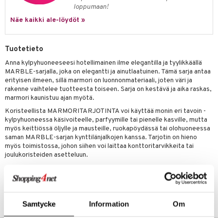
loppumaan!
Näe kaikki ale-löydöt »
Tuotetieto
Anna kylpyhuoneeseesi hotellimainen ilme elegantilla ja tyylikkäällä
MARBLE-sarjalla, joka on elegantti ja ainutlaatuinen. Tämä sarja antaa
erityisen ilmeen, sillä marmori on luonnonmateriaali, joten väri ja
rakenne vaihtelee tuotteesta toiseen. Sarja on kestävä ja aika raskas,
marmori kaunistuu ajan myötä.
Koristeellista MARMORITARJOTINTA voi käyttää monin eri tavoin -
kylpyhuoneessa käsivoiteelle, parfyymille tai pienelle kasville, mutta
myös keittiössä öljylle ja mausteille, ruokapöydässä tai olohuoneessa
saman MARBLE-sarjan kynttilänjalkojen kanssa. Tarjotin on hieno
myös toimistossa, johon siihen voi laittaa konttoritarvikkeita tai
joulukoristeiden asetteluun.
Tuotenumero
ITK68-1-3A
Samtycke
Information
Om