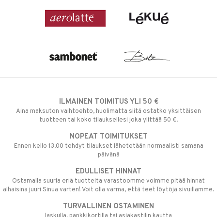
ILMAINEN TOIMITUS YLI 50 €
Aina maksuton vaihtoehto, huolimatta siitä ostatko yksittäisen
tuotteen tai koko tilauksellesi joka ylittää 50 €.
NOPEAT TOIMITUKSET
Ennen kello 13.00 tehdyt tilaukset lähetetään normaalisti samana
päivänä
EDULLISET HINNAT
Ostamalla suuria eriä tuotteita varastoomme voimme pitää hinnat
alhaisina juuri Sinua varten! Voit olla varma, että teet löytöjä sivuillamme.
TURVALLINEN OSTAMINEN
laskulla, pankkikortilla tai asiakastilin kautta