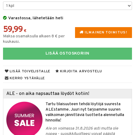
aistus
tyisveitset
& Baaritarvikkeet
Varastossa, lähetetään heti
ttiöveitset
59,99
rinta- & Vihannesveitset
€
ILMAINEN TOIMITUS!
Maksa osamaksulla alkaen 8 € per
kkuulaudat
kuukausi.
päveitset
LISÄÄ OSTOSKORIIN
tsenteroittimet
tsisetit
LISÄÄ TOIVELISTALLE
KIRJOITA ARVOSTELU
KERRO YSTÄVÄLLE
tsitarvikkeet
ALE - on aika napsauttaa löydöt kotiin!
Tartu tilaisuuteen tehdä löytöjä suuresta
ALEstamme. Juuri nyt tarjoamme suuren
valikoiman jännittäviä tuotteita alennetuilla
hinnoilla!
Ale on voimassa 31.8.2026 asti mutta ole
nopea - suosikkituotteesi voivat päästä