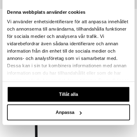
Vinkkejä sinulle
Denna webbplats använder cookies
Vi använder enhetsidentifierare för att anpassa innehållet
och annonserna till användarna, tillhandahålla funktioner
för sociala medier och analysera vår trafik. Vi
vidarebefordrar även sådana identifierare och annan
information från din enhet till de sociala medier och
annons- och analysföretag som vi samarbetar med.
Dessa kan i sin tur kombinera informationen med annan
Saatavana useana vaihtoehtona
information som du har tillhandahållit eller som de har
samlat in när du har använt deras tjänster. Du godkänner
Lotus Saippuapumppu korkea
Lotus Saippuapumppu matala
METTE DITMER
METTE DITMER
våra cookies vid fortsatt användande av vår webbplats.
Tillåt alla
31,49
24,99
€
€
Anpassa