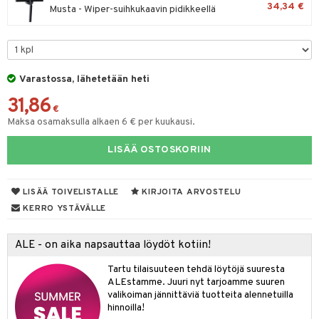
maelämä
34,34 €
Musta - Wiper-suihkukaavin pidikkeellä
tyisveitset
& Baaritarvikkeet
aistus
ttiöveitset
rinta- & Vihannesveitset
Varastossa, lähetetään heti
kkuulaudat
31,86
€
päveitset
Maksa osamaksulla alkaen 6 € per kuukausi.
tsenteroittimet
LISÄÄ OSTOSKORIIN
tsisetit
LISÄÄ TOIVELISTALLE
KIRJOITA ARVOSTELU
tsitarvikkeet
KERRO YSTÄVÄLLE
ALE - on aika napsauttaa löydöt kotiin!
Tartu tilaisuuteen tehdä löytöjä suuresta
ALEstamme. Juuri nyt tarjoamme suuren
valikoiman jännittäviä tuotteita alennetuilla
hinnoilla!