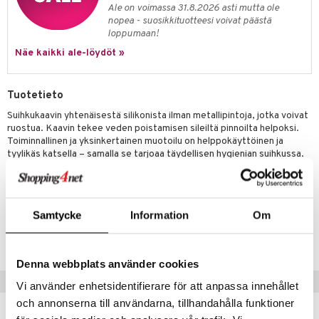
Ale on voimassa 31.8.2026 asti mutta ole
nopea - suosikkituotteesi voivat päästä
loppumaan!
Näe kaikki ale-löydöt »
Tuotetieto
Suihkukaavin yhtenäisestä silikonista ilman metallipintoja, jotka voivat
ruostua. Kaavin tekee veden poistamisen sileiltä pinnoilta helpoksi.
Toiminnallinen ja yksinkertainen muotoilu on helppokäyttöinen ja
tyylikäs katsella – samalla se tarjoaa täydellisen hygienian suihkussa.
Kaavin asetetaan magneettikiinnikkeeseen, joka on helppo kiinnittää
3M-teipillä. Saatavana eri väreissä.
Samtycke
Information
Om
Tuotenumero
IUE87-1-WI
Denna webbplats använder cookies
Suositut tuotteet
Vi använder enhetsidentifierare för att anpassa innehållet
och annonserna till användarna, tillhandahålla funktioner