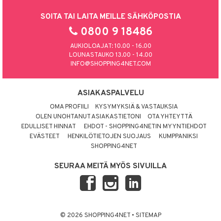
SOITA TAI LAITA MEILLE SÄHKÖPOSTIA
0800 9 18486
AUKIOLOAJAT: 10.00 - 16.00
LOUNASTAUKO 13.00 - 14.00
INFO@SHOPPING4NET.COM
ASIAKASPALVELU
OMA PROFIILI
KYSYMYKSIÄ & VASTAUKSIA
OLEN UNOHTANUT ASIAKASTIETONI
OTA YHTEYTTÄ
EDULLISET HINNAT
EHDOT - SHOPPING4NETIN MYYNTIEHDOT
EVÄSTEET
HENKILÖTIETOJEN SUOJAUS
KUMPPANIKSI
SHOPPING4NET
SEURAA MEITÄ MYÖS SIVUILLA
© 2026 SHOPPING4NET
•
SITEMAP