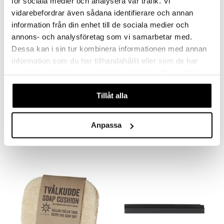
för sociala medier och analysera vår trafik. Vi
vidarebefordrar även sådana identifierare och annan
information från din enhet till de sociala medier och
annons- och analysföretag som vi samarbetar med.
Dessa kan i sin tur kombinera informationen med annan
information som du har tillhandahållit eller som de har
samlat in när du har använt deras tjänster. Du godkänner
våra cookies vid fortsatt användande av vår webbplats.
Tillåt alla
Eva Solo Suihkukuivain
Iris Hantverk Hiomakivi
EVA SOLO
IRIS HANTVERK
Anpassa
29,57
5,99
€
€