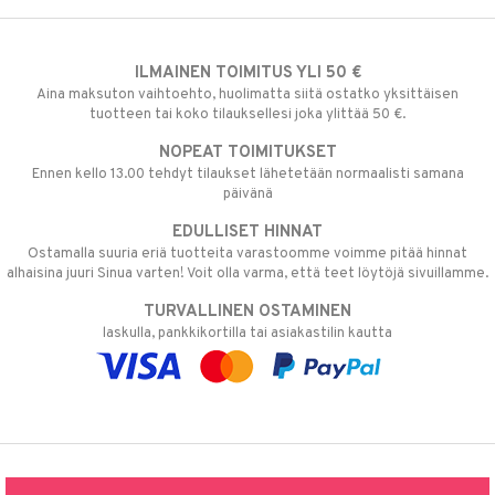
ILMAINEN TOIMITUS YLI 50 €
Aina maksuton vaihtoehto, huolimatta siitä ostatko yksittäisen
tuotteen tai koko tilauksellesi joka ylittää 50 €.
NOPEAT TOIMITUKSET
Ennen kello 13.00 tehdyt tilaukset lähetetään normaalisti samana
päivänä
EDULLISET HINNAT
Ostamalla suuria eriä tuotteita varastoomme voimme pitää hinnat
alhaisina juuri Sinua varten! Voit olla varma, että teet löytöjä sivuillamme.
TURVALLINEN OSTAMINEN
laskulla, pankkikortilla tai asiakastilin kautta