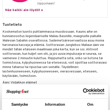
loppumaan!
Näe kaikki ale-löydöt »
Tuotetieto
Koskematon luonto puhtaimmassa muodossaan. Kaunis aihe on
kunnianosoitus legendaariselle Maliau Basinille, maagiselle paikalle
Malesian Sabahin osavaltiossa. Sademetsäreservaatissa asuu monia
harvinaisia kasveja ja eläimiä. Soittorasian Junglebox Maliaun ääni vie
meidät tähän etäiseen maailmaan joka kerta, kun se soi. Aktivoit
soittorasian, kun kuljet sen ohi, ja jos uusia impulsseja ei seuraa, se
vaimenee 2 minuutin kuluttua. Riippumatta siitä, onko se kotona tai
toimistossa, kylpyhuoneessa tai eteisessä, voit sijoittaa soittorasiasi
minne tahansa tai ripustaa sen seinälle. Täydellinen:
lastenhuoneeseen, kylpyhuoneeseen, vierasvessaan, eteiseen,
käytävään, toimistoon.
Ääni: Viidakkon eläimet
Äänen kesto: 2 minuuttia
Tekniikka: Anturilla ohjattu (reagoi valon muutoksiin)
Akku: Ladattava akku 3.7V / 1000mAh,
Samtycke
Information
Om
Mukana tulevat tarvikkeet: USB-C-kaapeli sisältyy