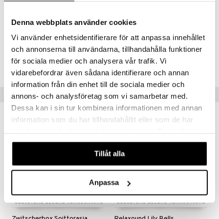
Materiaali: Akryylilasi, HIPS-muovi
Denna webbplats använder cookies
Mitat: Pituus 8 cm / Leveys 4,7 cm / Korkeus 12,2 cm
Vi använder enhetsidentifierare för att anpassa innehållet
och annonserna till användarna, tillhandahålla funktioner
Tuotenumero
för sociala medier och analysera vår trafik. Vi
ITY28-1-XX
vidarebefordrar även sådana identifierare och annan
information från din enhet till de sociala medier och
Suositut tuotteet
annons- och analysföretag som vi samarbetar med.
Dessa kan i sin tur kombinera informationen med annan
information som du har tillhandahållit eller som de har
samlat in när du har använt deras tjänster. Du godkänner
våra cookies vid fortsatt användande av vår webbplats.
Tillåt alla
Anpassa
Saatavana useana vaihtoehtona
Saatavana useana vaihtoehtona
Zwitscherbox Soittorasia Linnunlaulu
Relaxound Lily Bells