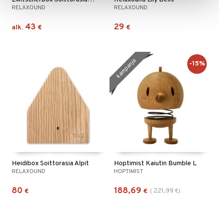
RELAXOUND
RELAXOUND
43
29
alk.
€
€
kampanja
-15%
Heidibox Soittorasia Alpit
Hoptimist Kaiutin Bumble L
RELAXOUND
HOPTIMIST
80
188,69
221,99
€
€
(
€
)