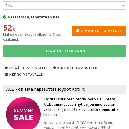
tyisveitset
& Baaritarvikkeet
Varastossa, lähetetään heti
ttiöveitset
52
rinta- & Vihannesveitset
€
ILMAINEN TOIMITUS!
Maksa osamaksulla alkaen 8 € per
kkuulaudat
kuukausi.
päveitset
LISÄÄ OSTOSKORIIN
tsenteroittimet
tsisetit
LISÄÄ TOIVELISTALLE
KIRJOITA ARVOSTELU
KERRO YSTÄVÄLLE
tsitarvikkeet
ALE - on aika napsauttaa löydöt kotiin!
Tartu tilaisuuteen tehdä löytöjä suuresta
ALEstamme. Juuri nyt tarjoamme suuren
valikoiman jännittäviä tuotteita alennetuilla
hinnoilla!
Ale on voimassa 31.8.2026 asti mutta ole
nopea - suosikkituotteesi voivat päästä