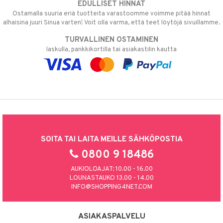
EDULLISET HINNAT
Ostamalla suuria eriä tuotteita varastoomme voimme pitää hinnat
alhaisina juuri Sinua varten! Voit olla varma, että teet löytöjä sivuillamme.
TURVALLINEN OSTAMINEN
laskulla, pankkikortilla tai asiakastilin kautta
SOITA TAI LAITA MEILLE SÄHKÖPOSTIA
0800 9 18486
AUKIOLOAJAT: 10.00 - 16.00
LOUNASTAUKO 13.00 - 14.00
INFO@SHOPPING4NET.COM
ASIAKASPALVELU