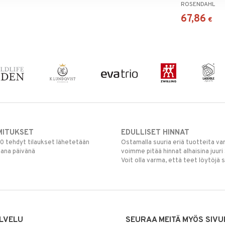
ROSENDAHL
67,86
€
MITUKSET
EDULLISET HINNAT
00 tehdyt tilaukset lähetetään
Ostamalla suuria eriä tuotteita 
mana päivänä
voimme pitää hinnat alhaisina juuri
Voit olla varma, että teet löytöjä 
LVELU
SEURAA MEITÄ MYÖS SIVU