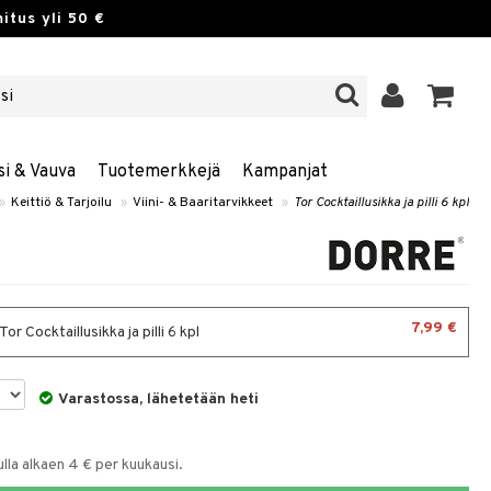
itus yli 50 €
si & Vauva
Tuotemerkkejä
Kampanjat
»
Keittiö & Tarjoilu
»
Viini- & Baaritarvikkeet
»
Tor Cocktaillusikka ja pilli 6 kpl
7,99 €
 Tor Cocktaillusikka ja pilli 6 kpl
Varastossa, lähetetään heti
la alkaen 4 € per kuukausi.