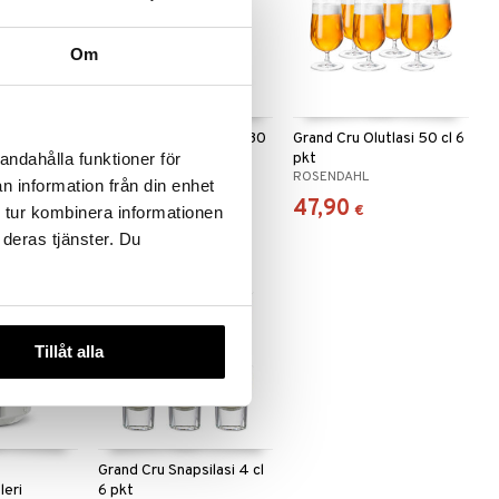
Om
ilusikka
Grand Cru Korkea lasi 30
Grand Cru Olutlasi 50 cl 6
cl 4 pkt
pkt
andahålla funktioner för
ROSENDAHL
ROSENDAHL
n information från din enhet
16,80
47,90
€
€
 tur kombinera informationen
 deras tjänster. Du
Tillåt alla
Grand Cru Snapsilasi 4 cl
leri
6 pkt