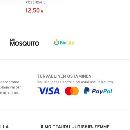
ROSENDAHL
12,50
€
TURVALLINEN OSTAMINEN
varastoomme
laskulla, pankkikortilla tai asiakastilin kautta
 Sinua varten!
sivuillamme.
ILLA
ILMOITTAUDU UUTISKIRJEEMME