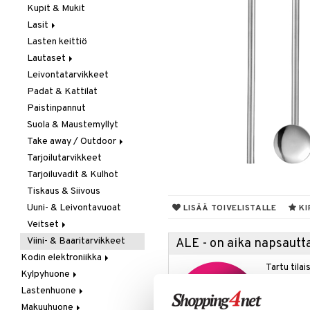
Kupit & Mukit
Kahvi, Tee & Espresso
Lasit
Leivänpaahtimet
Lasten keittiö
Mixerit &
Juoma- & Cocktailasit
Sähkövatkaimet
Lautaset
Juomalasit
Muut koneet
Leivontatarvikkeet
Olutlasit
Asetit
Vedenkeittimet
Padat & Kattilat
Shamppanjalasit
Ruokalautaset
Paistinpannut
Snapsi- & Aveclasit
Syvät lautaset
Suola & Maustemyllyt
Viinilasit
Take away / Outdoor
Whiskey- & Konjakkilasit
Tarjoilutarvikkeet
Eväslaatikot
Tarjoiluvadit & Kulhot
Pullot
Tiskaus & Siivous
Termoskannut
Uuni- & Leivontavuoat
Termosmukit
LISÄÄ TOIVELISTALLE
KI
Veitset
Viini- & Baaritarvikkeet
Erityisveitset
ALE - on aika napsautta
Kodin elektroniikka
Keittiöveitset
Tartu tila
Kylpyhuone
Ääni
Kuorinta- &
nyt tarjoa
Vihannesveitset
Lastenhuone
Kylpyhuoneen sisustus
alennetuill
Leikkuulaudat
Makuuhuone
Kylpyhuoneen tarvikkeita
Kylpyhuoneen koristelu