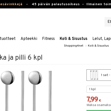
kesävinkkejä
-
45 päivän palautusoikeus -
Ilmainen toim
tuotteet
Apteekki
Fitness
Koti & Sisustus
Lelut, Lap
Shopping4net
»
Koti & Sisustus
a ja pilli 6 kpl
1 set -
7,99
€
Maksa osamaksul