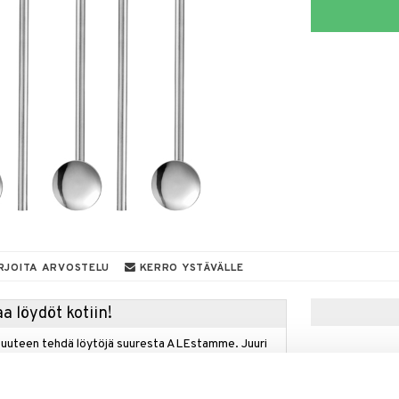
RJOITA ARVOSTELU
KERRO YSTÄVÄLLE
a löydöt kotiin!
isuuteen tehdä löytöjä suuresta ALEstamme. Juuri
mme suuren valikoiman jännittäviä tuotteita
a hinnoilla!