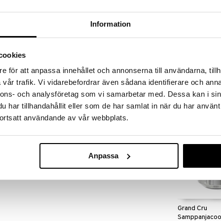
massa 31.8.2026 asti mutta ole nopea -
otteesi voivat päästä loppumaan!
i ale-löydöt »
Information
cookies
Grand Cru Baar
l, pituus 20 cm.
e för att anpassa innehållet och annonserna till användarna, tillh
ROSENDAHL
vår trafik. Vi vidarebefordrar även sådana identifierare och anna
13,81
€
nnons- och analysföretag som vi samarbetar med. Dessa kan i sin
har tillhandahållit eller som de har samlat in när du har använt
ortsatt användande av vår webbplats.
Anpassa
Grand Cru
Samppanjacoo