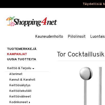
Täydellisiä 
Kauneudenhoito
Piilolinssit
Luontais
TUOTEMERKKEJÄ
Tor Cocktaillusikk
KAMPANJAT
UUSIA TUOTTEITA
Keittiö & Tarjoilu
Aterimet
Kannut & Karahvit
Keittiösäilytys
Keittiötekstiilit
Keittiövälineet
Kodinkoneet