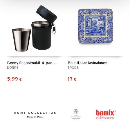
Benny Snapsimukit 4-pack nahkakotelossa
Blue Italian lasinalunen
DORRE
SPODE
5,99
17
€
€