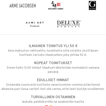
ILMAINEN TOIMITUS YLI 50 €
Aina maksuton vaihtoehto, huolimatta siitä ostatko yksittäisen
tuotteen tai koko tilauksellesi joka ylittää 50 €.
NOPEAT TOIMITUKSET
Ennen kello 13.00 tehdyt tilaukset lähetetään normaalisti samana
päivänä
EDULLISET HINNAT
Ostamalla suuria eriä tuotteita varastoomme voimme pitää hinnat
alhaisina juuri Sinua varten! Voit olla varma, että teet löytöjä sivuillamme.
TURVALLINEN OSTAMINEN
laskulla, pankkikortilla tai asiakastilin kautta