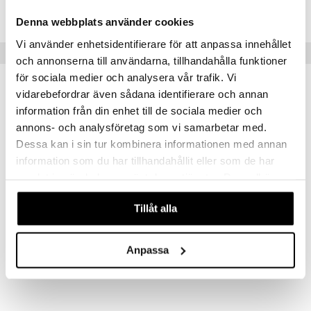
IUA68-1-XX
Denna webbplats använder cookies
Vi använder enhetsidentifierare för att anpassa innehållet
Suositut tuotteet
och annonserna till användarna, tillhandahålla funktioner
för sociala medier och analysera vår trafik. Vi
vidarebefordrar även sådana identifierare och annan
information från din enhet till de sociala medier och
annons- och analysföretag som vi samarbetar med.
Dessa kan i sin tur kombinera informationen med annan
information som du har tillhandahållit eller som de har
samlat in när du har använt deras tjänster. Du godkänner
våra cookies vid fortsatt användande av vår webbplats.
Tillåt alla
Airtender Tyhjiösulkija + 3 kpl korkkeja
Barry Jääpalasanko kannella, termo
AIRTENDER
DORRE
Anpassa
13
26,89
€
€