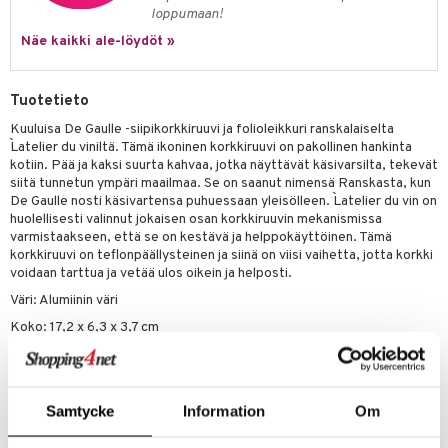
jat
s & Hyllyt
n ruokinta
lot
loppumaan!
ksiä & vastauksia
al Art
karit & Koukut
Näe kaikki ale-löydöt »
ynttilät
mput
tuotetta
ukut
lyt
tolamput
oneen tekstiilit
avälineet
aistus
 verkkokaupasta
Tuotetieto
näkoristeet
nsäilytys & Korit
tälamput
anasetit
ustarvikkeet
Kuuluisa De Gaulle -siipikorkkiruuvi ja folioleikkuri ranskalaiselta
sit
anat & Tyynyliinat
 Peitteet
maelämä
L`atelier du viniltä. Tämä ikoninen korkkiruuvi on pakollinen hankinta
kotiin. Pää ja kaksi suurta kahvaa, jotka näyttävät käsivarsilta, tekevät
nyt & Peitot
aistus
siitä tunnetun ympäri maailmaa. Se on saanut nimensä Ranskasta, kun
De Gaulle nosti käsivartensa puhuessaan yleisölleen. L`atelier du vin on
huolellisesti valinnut jokaisen osan korkkiruuvin mekanismissa
varmistaakseen, että se on kestävä ja helppokäyttöinen. Tämä
korkkiruuvi on teflonpäällysteinen ja siinä on viisi vaihetta, jotta korkki
voidaan tarttua ja vetää ulos oikein ja helposti.
Väri: Alumiinin väri
Koko: 17,2 x 6,3 x 3,7 cm
Paino: 240 g
Materiaali: Zamak (sinkki-, alumiini-, magnesium- ja kupariseos)
Samtycke
Information
Om
Tuotenumero