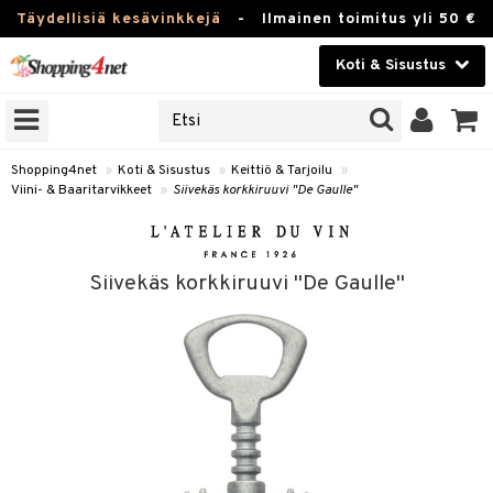
Täydellisiä kesävinkkejä
-
Ilmainen toimitus yli 50 €
Koti & Sisustus
ERKKEJÄ
Kauneudenhoito
JAT
UOTTEITA
Piilolinssit
Shopping4net
»
Koti & Sisustus
»
Keittiö & Tarjoilu
»
Viini- & Baaritarvikkeet
»
Siivekäs korkkiruuvi "De Gaulle"
Luontaistuotteet
 Tarjoilu
Apteekki
et
Siivekäs korkkiruuvi "De Gaulle"
 & Karahvit
Fitness
säilytys
Koti & Sisustus
ekstiilit
Lelut, Lapsi & Vauva
välineet
Tuotemerkkejä
oneet
Kampanjat
vi, Tee & Espresso
 Mukit