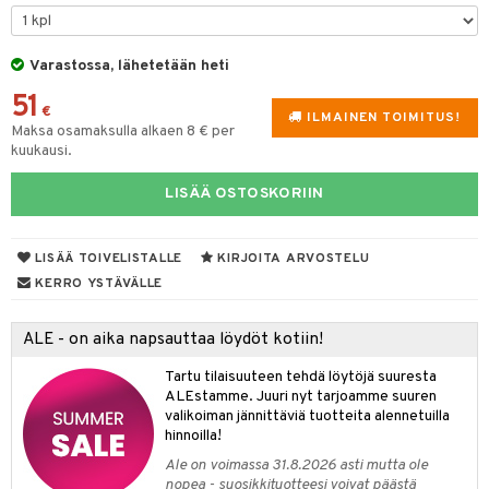
tyisveitset
& Baaritarvikkeet
Varastossa, lähetetään heti
ttiöveitset
ktroniikka
51
rinta- & Vihannesveitset
€
one
ILMAINEN TOIMITUS!
Maksa osamaksulla alkaen 8 € per
kkuulaudat
kuukausi.
uone
uoneen sisustus
päveitset
one
oneen tarvikkeita
oneen koristelu
LISÄÄ OSTOSKORIIN
tsenteroittimet
a
oneen tekstiilit
 huonekalut
& Saalit
tsisetit
LISÄÄ TOIVELISTALLE
KIRJOITA ARVOSTELU
 lamput
tyynyt
KERRO YSTÄVÄLLE
tsitarvikkeet
uoneen säilytys
t
it & Koukut
ALE - on aika napsauttaa löydöt kotiin!
anasetit
uoneen tekstiilit
uotteet
risteet
Tartu tilaisuuteen tehdä löytöjä suuresta
anat & Tyynyliinat
ttöön
lytys
elu
 tekstiilit
ALEstamme. Juuri nyt tarjoamme suuren
valikoiman jännittäviä tuotteita alennetuilla
nyt & Peitot
kut
mot & Veistokset
s
iköt & Lyhdyt
tyynyt
 Grillaustarvikkeet
hinnoilla!
nsäilytys & Korit
lot
huonekalut
oneen tekstiilit
timet
iköt & Lyhdyt
Ale on voimassa 31.8.2026 asti mutta ole
spalvelu
nopea - suosikkituotteesi voivat päästä