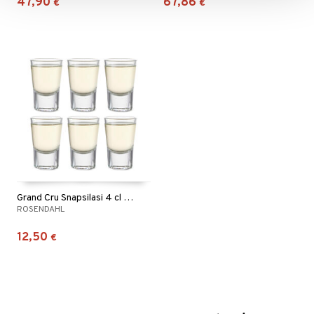
47,90
67,86
€
€
Grand Cru Snapsilasi 4 cl 6 pkt
ROSENDAHL
12,50
€