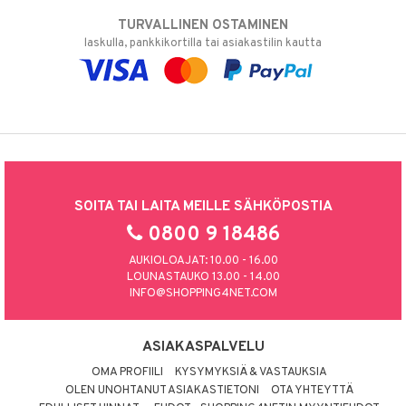
TURVALLINEN OSTAMINEN
laskulla, pankkikortilla tai asiakastilin kautta
SOITA TAI LAITA MEILLE SÄHKÖPOSTIA
0800 9 18486
AUKIOLOAJAT: 10.00 - 16.00
LOUNASTAUKO 13.00 - 14.00
INFO@SHOPPING4NET.COM
ASIAKASPALVELU
OMA PROFIILI
KYSYMYKSIÄ & VASTAUKSIA
OLEN UNOHTANUT ASIAKASTIETONI
OTA YHTEYTTÄ