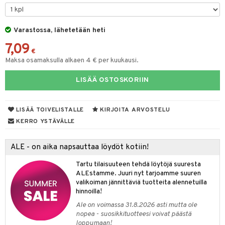
tyisveitset
& Baaritarvikkeet
Varastossa, lähetetään heti
ttiöveitset
ktroniikka
7,09
rinta- & Vihannesveitset
€
one
Maksa osamaksulla alkaen 4 € per kuukausi.
kkuulaudat
uone
uoneen sisustus
LISÄÄ OSTOSKORIIN
päveitset
one
oneen tarvikkeita
oneen koristelu
tsenteroittimet
a
oneen tekstiilit
 huonekalut
& Saalit
LISÄÄ TOIVELISTALLE
KIRJOITA ARVOSTELU
tsisetit
KERRO YSTÄVÄLLE
 lamput
tyynyt
tsitarvikkeet
uoneen säilytys
t
it & Koukut
ALE - on aika napsauttaa löydöt kotiin!
anasetit
uoneen tekstiilit
uotteet
risteet
Tartu tilaisuuteen tehdä löytöjä suuresta
ALEstamme. Juuri nyt tarjoamme suuren
anat & Tyynyliinat
ttöön
lytys
elu
 tekstiilit
valikoiman jännittäviä tuotteita alennetuilla
hinnoilla!
nyt & Peitot
kut
mot & Veistokset
s
iköt & Lyhdyt
tyynyt
 Grillaustarvikkeet
Ale on voimassa 31.8.2026 asti mutta ole
nsäilytys & Korit
lot
huonekalut
oneen tekstiilit
 & hyönteissuoja
iköt & Lyhdyt
nopea - suosikkituotteesi voivat päästä
spalvelu
loppumaan!