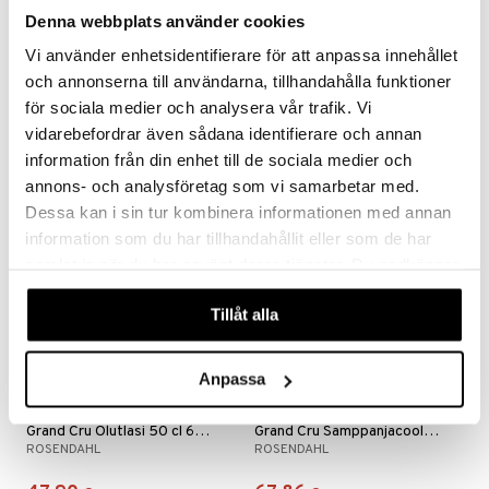
Denna webbplats använder cookies
Vi använder enhetsidentifierare för att anpassa innehållet
Grand Cru Baarilusikka
Grand Cru Korkea lasi 30 cl 4 pkt
och annonserna till användarna, tillhandahålla funktioner
ROSENDAHL
ROSENDAHL
för sociala medier och analysera vår trafik. Vi
13,81
16,80
€
€
vidarebefordrar även sådana identifierare och annan
information från din enhet till de sociala medier och
annons- och analysföretag som vi samarbetar med.
Dessa kan i sin tur kombinera informationen med annan
information som du har tillhandahållit eller som de har
samlat in när du har använt deras tjänster. Du godkänner
våra cookies vid fortsatt användande av vår webbplats.
Tillåt alla
Anpassa
Grand Cru Olutlasi 50 cl 6 pkt
Grand Cru Samppanjacooleri
ROSENDAHL
ROSENDAHL