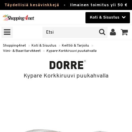
Täydellisiä kesävinkkejä
-
Ilmainen toimitus yli 50 €
Koti & Sisustus
ERKKEJÄ
Kauneudenhoito
JAT
UOTTEITA
Piilolinssit
Shopping4net
»
Koti & Sisustus
»
Keittiö & Tarjoilu
»
Viini- & Baaritarvikkeet
»
Kypare Korkkiruuvi puukahvalla
Luontaistuotteet
 Tarjoilu
Apteekki
et
Kypare Korkkiruuvi puukahvalla
 & Karahvit
Fitness
säilytys
Koti & Sisustus
ekstiilit
Lelut, Lapsi & Vauva
välineet
Tuotemerkkejä
oneet
Kampanjat
vi, Tee & Espresso
 Mukit