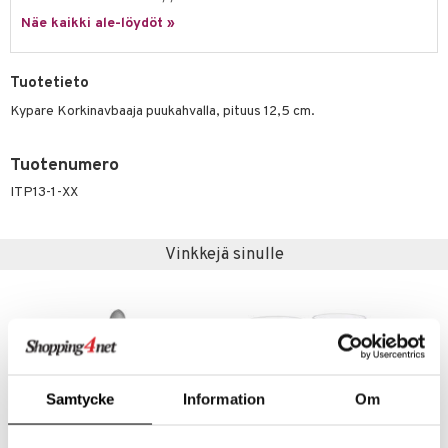
jat
s & Hyllyt
timet
lot
ksiä & vastauksia
Näe kaikki ale-löydöt »
al Art
karit & Koukut
ynttilät
n ruokinta
mput
tuotetta
ukut
lyt
tolamput
oneen tekstiilit
aistus
Tuotetieto
 verkkokaupasta
näkoristeet
nsäilytys & Korit
tälamput
anasetit
Kypare Korkinavbaaja puukahvalla, pituus 12,5 cm.
avälineet
ustarvikkeet
sit
anat & Tyynyliinat
 Peitteet
Tuotenumero
nyt & Peitot
maelämä
ITP13-1-XX
aistus
Vinkkejä sinulle
Samtycke
Information
Om