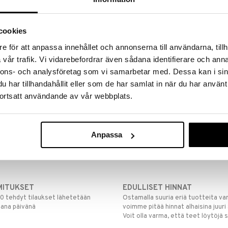
cookies
Grand Cru
e för att anpassa innehållet och annonserna till användarna, tillh
Samppanjacoo
ROSENDAHL
vår trafik. Vi vidarebefordrar även sådana identifierare och anna
67,86
nnons- och analysföretag som vi samarbetar med. Dessa kan i sin
€
har tillhandahållit eller som de har samlat in när du har använt
ortsatt användande av vår webbplats.
Anpassa
MITUKSET
EDULLISET HINNAT
00 tehdyt tilaukset lähetetään
Ostamalla suuria eriä tuotteita 
mana päivänä
voimme pitää hinnat alhaisina juuri
Voit olla varma, että teet löytöjä 