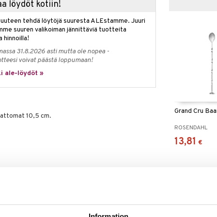
a löydöt kotiin!
isuuteen tehdä löytöjä suuresta ALEstamme. Juuri
mme suuren valikoiman jännittäviä tuotteita
a hinnoilla!
massa 31.8.2026 asti mutta ole nopea -
otteesi voivat päästä loppumaan!
i ale-löydöt »
Grand Cru Baar
umattomat 10,5 cm.
ROSENDAHL
13,81
€
Information