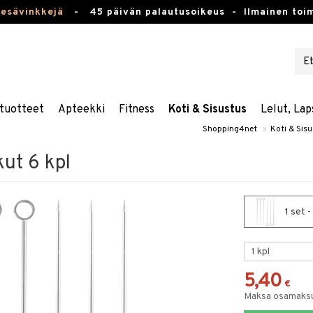
kesävinkkejä
-
45 päivän palautusoikeus -
Ilmainen toim
tuotteet
Apteekki
Fitness
Koti & Sisustus
Lelut, Lap
Shopping4net
»
Koti & Sis
kut 6 kpl
1 set -
5,40
€
Maksa osamaksul