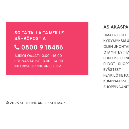
ASIAKASPA
SOITA TAI LAITA MEILLE
OMA PROFIILI
SÄHKÖPOSTIA
KYSYMYKSIÄ &
0800 9 18486
OLEN UNOHTAN
OTA YHTEYTT
AUKIOLOAJAT: 10.00 - 16.00
EDULLISET HI
LOUNASTAUKO 13.00 - 14.00
EHDOT - SHOP
INFO@SHOPPING4NET.COM
EVÄSTEET
HENKILÖTIETO
KUMPPANIKSI
SHOPPING4NE
© 2026 SHOPPING4NET
•
SITEMAP