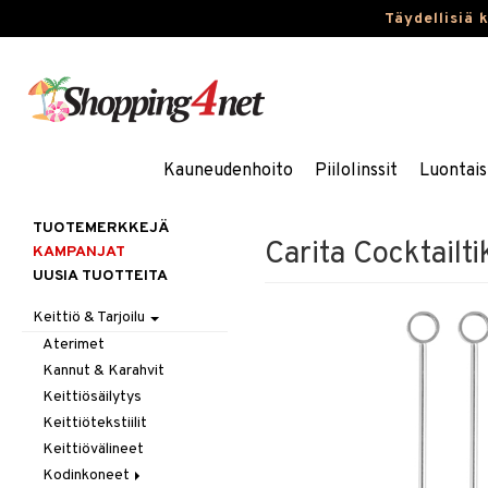
Täydellisiä 
Kauneudenhoito
Piilolinssit
Luontais
TUOTEMERKKEJÄ
Carita Cocktailti
KAMPANJAT
UUSIA TUOTTEITA
Keittiö & Tarjoilu
Aterimet
Kannut & Karahvit
Keittiösäilytys
Keittiötekstiilit
Keittiövälineet
Kodinkoneet