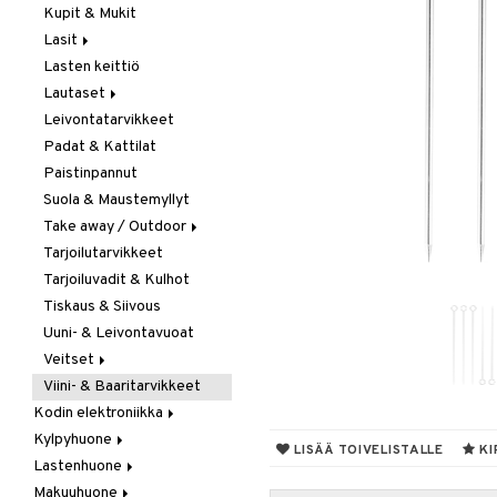
Kupit & Mukit
Kahvi, Tee & Espresso
Lasit
Leivänpaahtimet
Lasten keittiö
Mixerit &
Juoma- & Cocktailasit
Sähkövatkaimet
Lautaset
Juomalasit
Muut koneet
Leivontatarvikkeet
Olutlasit
Asetit
Vedenkeittimet
Padat & Kattilat
Shamppanjalasit
Ruokalautaset
Paistinpannut
Snapsi- & Aveclasit
Syvät lautaset
Suola & Maustemyllyt
Viinilasit
Take away / Outdoor
Whiskey- & Konjakkilasit
Tarjoilutarvikkeet
Eväslaatikot
Tarjoiluvadit & Kulhot
Pullot
Tiskaus & Siivous
Termoskannut
Uuni- & Leivontavuoat
Termosmukit
Veitset
Viini- & Baaritarvikkeet
Erityisveitset
Kodin elektroniikka
Keittiöveitset
Kylpyhuone
Ääni
Kuorinta- &
LISÄÄ TOIVELISTALLE
KI
Vihannesveitset
Lastenhuone
Kylpyhuoneen sisustus
Leikkuulaudat
Makuuhuone
Kylpyhuoneen tarvikkeita
Kylpyhuoneen koristelu