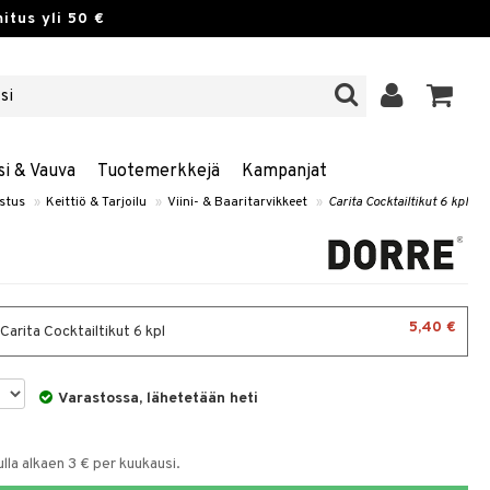
itus yli 50 €
si & Vauva
Tuotemerkkejä
Kampanjat
ustus
»
Keittiö & Tarjoilu
»
Viini- & Baaritarvikkeet
»
Carita Cocktailtikut 6 kpl
5,40 €
 Carita Cocktailtikut 6 kpl
Varastossa, lähetetään heti
la alkaen 3 € per kuukausi.