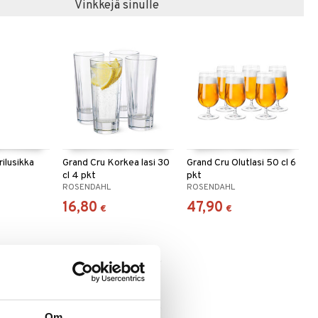
Vinkkejä sinulle
ilusikka
Grand Cru Korkea lasi 30
Grand Cru Olutlasi 50 cl 6
cl 4 pkt
pkt
ROSENDAHL
ROSENDAHL
16,80
47,90
€
€
Om