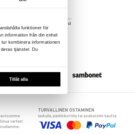
Grand Cru Snapsilasi 4 cl
andahålla funktioner för
leri
6 pkt
ROSENDAHL
n information från din enhet
12,50
 tur kombinera informationen
€
 deras tjänster. Du
Tillåt alla
TURVALLINEN OSTAMINEN
varastoomme
laskulla, pankkikortilla tai asiakastilin kautta
 Sinua varten!
sivuillamme.