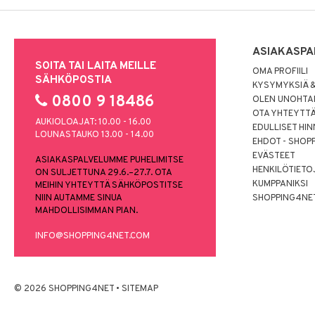
ASIAKASPA
SOITA TAI LAITA MEILLE
OMA PROFIILI
SÄHKÖPOSTIA
KYSYMYKSIÄ &
0800 9 18486
OLEN UNOHTAN
OTA YHTEYTT
AUKIOLOAJAT: 10.00 - 16.00
EDULLISET HI
LOUNASTAUKO 13.00 - 14.00
EHDOT - SHOP
EVÄSTEET
ASIAKASPALVELUMME PUHELIMITSE
HENKILÖTIETO
ON SULJETTUNA 29.6.–27.7. OTA
KUMPPANIKSI
MEIHIN YHTEYTTÄ SÄHKÖPOSTITSE
NIIN AUTAMME SINUA
SHOPPING4NE
MAHDOLLISIMMAN PIAN.
INFO@SHOPPING4NET.COM
© 2026 SHOPPING4NET
•
SITEMAP