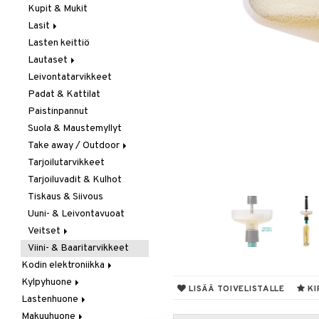
Kupit & Mukit
Kahvi, Tee & Espresso
Lasit
Leivänpaahtimet
Lasten keittiö
Mixerit &
Juoma- & Cocktailasit
Sähkövatkaimet
Lautaset
Juomalasit
Muut koneet
Leivontatarvikkeet
Olutlasit
Asetit
Vedenkeittimet
Padat & Kattilat
Shamppanjalasit
Ruokalautaset
Paistinpannut
Snapsi- & Aveclasit
Syvät lautaset
Suola & Maustemyllyt
Viinilasit
Take away / Outdoor
Whiskey- & Konjakkilasit
Tarjoilutarvikkeet
Eväslaatikot
Tarjoiluvadit & Kulhot
Pullot
Tiskaus & Siivous
Termoskannut
Uuni- & Leivontavuoat
Termosmukit
Veitset
Viini- & Baaritarvikkeet
Erityisveitset
Kodin elektroniikka
Keittiöveitset
Kylpyhuone
Ääni
Kuorinta- &
LISÄÄ TOIVELISTALLE
KI
Vihannesveitset
Lastenhuone
Kylpyhuoneen sisustus
Leikkuulaudat
Makuuhuone
Kylpyhuoneen tarvikkeita
Kylpyhuoneen koristelu