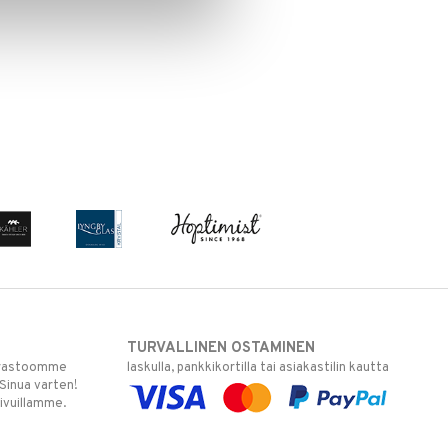
TURVALLINEN OSTAMINEN
varastoomme
laskulla, pankkikortilla tai asiakastilin kautta
 Sinua varten!
sivuillamme.