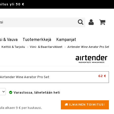
itus yli 50 €
si & Vauva
Tuotemerkkejä
Kampanjat
»
Keittiö & Tarjoilu
»
Viini- & Baaritarvikkeet
»
Airtender Wine Aerator Pro Set
62 €
- Airtender Wine Aerator Pro Set
Varastossa, lähetetään heti
ILMAINEN TOIMITUS!
la alkaen 9 € per kuukausi.