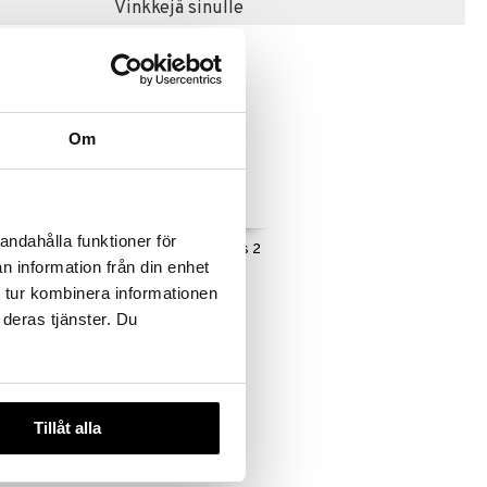
Vinkkejä sinulle
-6%
Om
andahålla funktioner för
ömittari
Vacuum Wine Stoppers 2
n information från din enhet
kpl pakkaus
VACUVIN
 tur kombinera informationen
6,99
 deras tjänster. Du
€
Tillåt alla