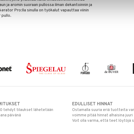
n ja aromin suoraan pullossa ilman dekantoinnin ja
erator Pro:lla sinulla on työkalut vapauttaa viinin
 pullo.
MITUKSET
EDULLISET HINNAT
00 tehdyt tilaukset lähetetään
Ostamalla suuria eriä tuotteita 
mana päivänä
voimme pitää hinnat alhaisina juuri
Voit olla varma, että teet löytöjä 