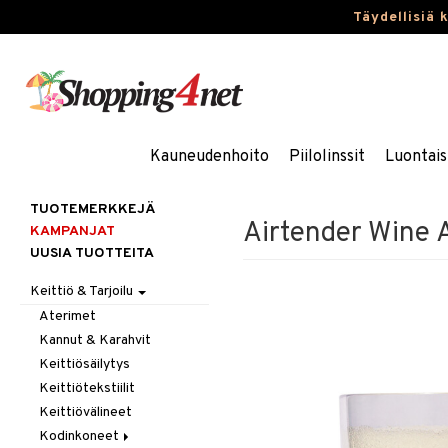
Täydellisiä 
Kauneudenhoito
Piilolinssit
Luontais
TUOTEMERKKEJÄ
Airtender Wine A
KAMPANJAT
UUSIA TUOTTEITA
Keittiö & Tarjoilu
Aterimet
Kannut & Karahvit
Keittiösäilytys
Keittiötekstiilit
Keittiövälineet
Kodinkoneet