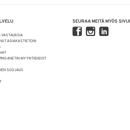
LVELU
SEURAA MEITÄ MYÖS SIVU
 VASTAUKSIA
UT ASIAKASTIETONI
Ä
NNAT
PING4NETIN MYYNTIEHDOT
JEN SUOJAUS
T