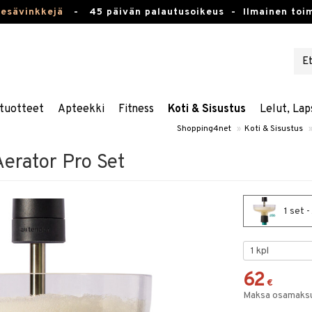
kesävinkkejä
-
45 päivän palautusoikeus -
Ilmainen toim
tuotteet
Apteekki
Fitness
Koti & Sisustus
Lelut, Lap
Shopping4net
»
Koti & Sisustus
erator Pro Set
1 set 
62
€
Maksa osamaksul