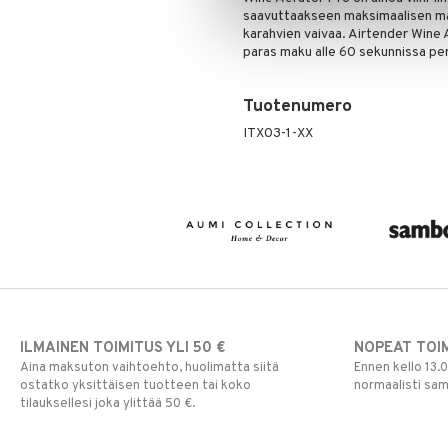
saavuttaakseen maksimaalisen mau
karahvien vaivaa. Airtender Wine A
paras maku alle 60 sekunnissa per
Tuotenumero
ITX03-1-XX
ILMAINEN TOIMITUS YLI 50 €
NOPEAT TOI
Aina maksuton vaihtoehto, huolimatta siitä
Ennen kello 13.
ostatko yksittäisen tuotteen tai koko
normaalisti sa
tilauksellesi joka ylittää 50 €.