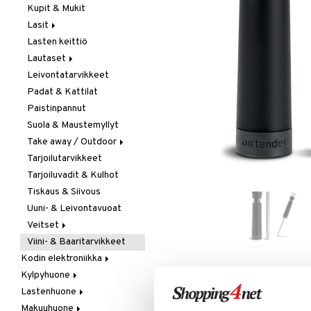
Kupit & Mukit
Kahvi, Tee & Espresso
Lasit
Leivänpaahtimet
Lasten keittiö
Mixerit &
Juoma- & Cocktailasit
Sähkövatkaimet
Lautaset
Juomalasit
Muut koneet
Leivontatarvikkeet
Olutlasit
Asetit
Vedenkeittimet
Padat & Kattilat
Shamppanjalasit
Ruokalautaset
Paistinpannut
Snapsi- & Aveclasit
Syvät lautaset
Suola & Maustemyllyt
Viinilasit
Take away / Outdoor
Whiskey- & Konjakkilasit
Tarjoilutarvikkeet
Eväslaatikot
Tarjoiluvadit & Kulhot
Pullot
Tiskaus & Siivous
Termoskannut
Uuni- & Leivontavuoat
Termosmukit
Veitset
Viini- & Baaritarvikkeet
Erityisveitset
Kodin elektroniikka
Keittiöveitset
Kylpyhuone
Ääni
Kuorinta- &
LISÄÄ TOIVELISTALLE
KI
Vihannesveitset
Lastenhuone
Kylpyhuoneen sisustus
Leikkuulaudat
Makuuhuone
Kylpyhuoneen tarvikkeita
Kylpyhuoneen koristelu