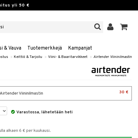
itus yli 50 €
si & Vauva
Tuotemerkkejä
Kampanjat
ustus
»
Keittiö & Tarjoilu
»
Viini- & Baaritarvikkeet
»
Airtender Viininilmastin
30 €
 Airtender Viininilmastin
Varastossa, lähetetään heti
la alkaen 6 € per kuukausi.