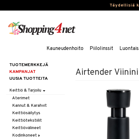
Täydellisiä 
Kauneudenhoito
Piilolinssit
Luontais
TUOTEMERKKEJÄ
Airtender Viinin
KAMPANJAT
UUSIA TUOTTEITA
Keittiö & Tarjoilu
Aterimet
Kannut & Karahvit
Keittiösäilytys
Keittiötekstiilit
Keittiövälineet
Kodinkoneet