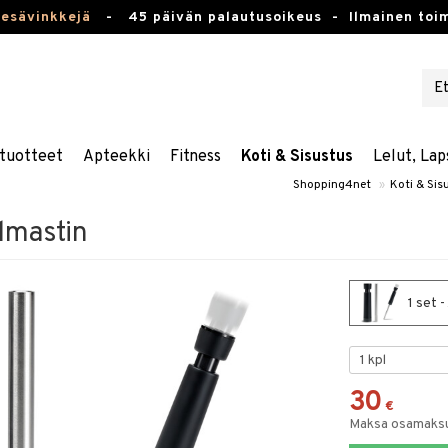
kesävinkkejä
-
45 päivän palautusoikeus -
Ilmainen toim
tuotteet
Apteekki
Fitness
Koti & Sisustus
Lelut, Lap
Shopping4net
»
Koti & Sis
ilmastin
1 set -
30
€
Maksa osamaksul