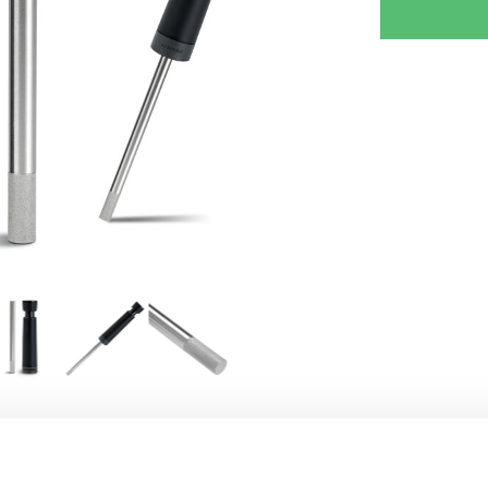
RJOITA ARVOSTELU
KERRO YSTÄVÄLLE