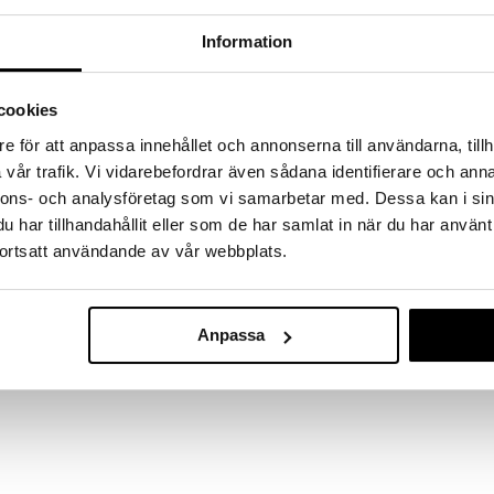
a löydöt kotiin!
Information
isuuteen tehdä löytöjä suuresta ALEstamme. Juuri
mme suuren valikoiman jännittäviä tuotteita
a hinnoilla!
cookies
massa 31.8.2026 asti mutta ole nopea -
otteesi voivat päästä loppumaan!
e för att anpassa innehållet och annonserna till användarna, tillh
i ale-löydöt »
vår trafik. Vi vidarebefordrar även sådana identifierare och anna
nnons- och analysföretag som vi samarbetar med. Dessa kan i sin
har tillhandahållit eller som de har samlat in när du har använt
ortsatt användande av vår webbplats.
Snap viinilämp
imaalisen maun ja aromin saavuttamiseksi.
tainen ratkaisu, jossa tämän ilmapumpun ja
VACUVIN
ti pieniä ilmareikiä, annetaan viinille tarvittava
15
(
16
€
)
ksi.
€
Anpassa
iittää viinin hapettamiseen.