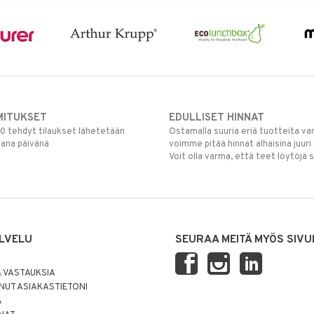
MITUKSET
EDULLISET HINNAT
00 tehdyt tilaukset lähetetään
Ostamalla suuria eriä tuotteita 
mana päivänä
voimme pitää hinnat alhaisina juuri
Voit olla varma, että teet löytöjä 
LVELU
SEURAA MEITÄ MYÖS SIVU
 VASTAUKSIA
UT ASIAKASTIETONI
Ä