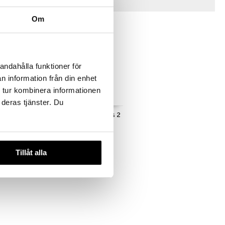
Vinkkejä sinulle
Om
-6%
andahålla funktioner för
n information från din enhet
 tur kombinera informationen
 deras tjänster. Du
ömittari
Vacuum Wine Stoppers 2
kpl pakkaus
VACUVIN
6,99
€
Tillåt alla