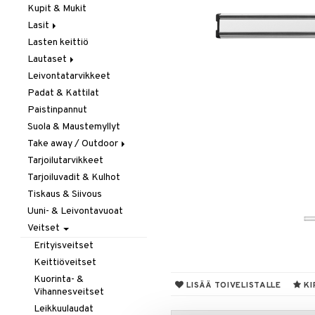
Kupit & Mukit
Kahvi, Tee & Espresso
Lasit
Leivänpaahtimet
Lasten keittiö
Mixerit &
Juoma- & Cocktailasit
Sähkövatkaimet
Lautaset
Juomalasit
Muut koneet
Leivontatarvikkeet
Olutlasit
Asetit
Vedenkeittimet
Padat & Kattilat
Shamppanjalasit
Ruokalautaset
Paistinpannut
Snapsi- & Aveclasit
Syvät lautaset
Suola & Maustemyllyt
Viinilasit
Take away / Outdoor
Whiskey- & Konjakkilasit
Tarjoilutarvikkeet
Eväslaatikot
Tarjoiluvadit & Kulhot
Pullot
Tiskaus & Siivous
Termoskannut
Uuni- & Leivontavuoat
Termosmukit
Veitset
Erityisveitset
Keittiöveitset
Kuorinta- &
LISÄÄ TOIVELISTALLE
KI
Vihannesveitset
Leikkuulaudat