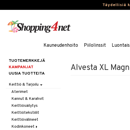
Täydellisiä 
Kauneudenhoito
Piilolinssit
Luontais
TUOTEMERKKEJÄ
Alvesta XL Magne
KAMPANJAT
UUSIA TUOTTEITA
Keittiö & Tarjoilu
Aterimet
Kannut & Karahvit
Keittiösäilytys
Keittiötekstiilit
Keittiövälineet
Kodinkoneet