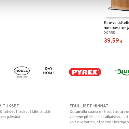
Kira-veitsiteli
ruostumaton j
DORRE
39,59
€
MITUKSET
EDULLISET HINNAT
00 tehdyt tilaukset lähetetään
Ostamalla suuria eriä tuotteita 
mana päivänä
voimme pitää hinnat alhaisina juuri
Voit olla varma, että teet löytöjä 