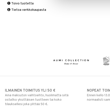
Toivo tuotetta
Matot
Puutarhavälineet
Valaistustarvikkeet
Seinäkoristeet
Piensäilytys & Korit
Lakanasetit
Pöytälamput
Tietoa verkkokaupasta
Viltit & Peitteet
Ruukut
Vaasit
Lakanat & Tyynyliinat
Ulkoilmaelämä
Tyynyt & Peitot
Ulkovalaistus
ILMAINEN TOIMITUS YLI 50 €
NOPEAT TOI
Aina maksuton vaihtoehto, huolimatta siitä
Ennen kello 13.
ostatko yksittäisen tuotteen tai koko
normaalisti sa
tilauksellesi joka ylittää 50 €.