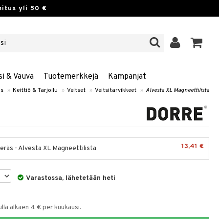
itus yli 50 €
si & Vauva
Tuotemerkkejä
Kampanjat
us
»
Keittiö & Tarjoilu
»
Veitset
»
Veitsitarvikkeet
»
Alvesta XL Magneettilista
13,41 €
teräs - Alvesta XL Magneettilista
Varastossa, lähetetään heti
la alkaen 4 € per kuukausi.