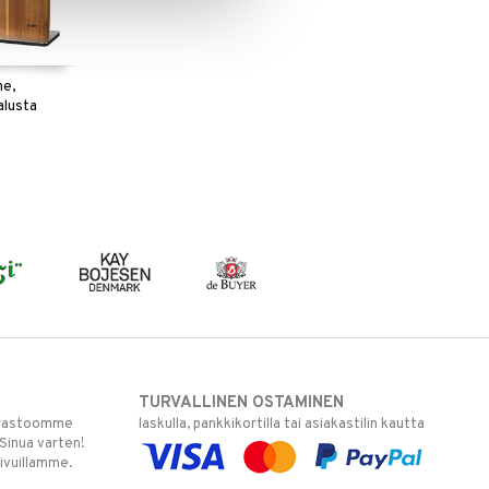
ne,
alusta
TURVALLINEN OSTAMINEN
varastoomme
laskulla, pankkikortilla tai asiakastilin kautta
 Sinua varten!
sivuillamme.