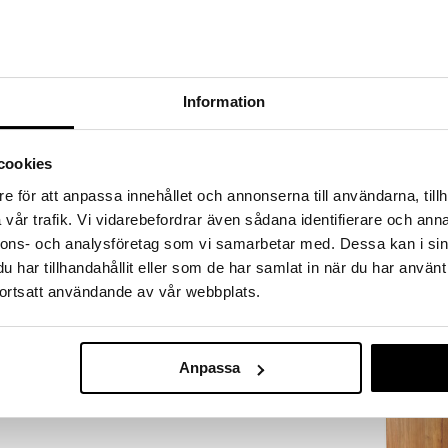
a löydöt kotiin!
isuuteen tehdä löytöjä suuresta ALEstamme. Juuri
mme suuren valikoiman jännittäviä tuotteita
a hinnoilla!
Information
massa 31.8.2026 asti mutta ole nopea -
otteesi voivat päästä loppumaan!
i ale-löydöt »
cookies
e för att anpassa innehållet och annonserna till användarna, tillh
vår trafik. Vi vidarebefordrar även sådana identifierare och anna
Alvesta XL
 ripustaa hienot veitsesi seinälle. Alvesta XL
nnons- och analysföretag som vi samarbetar med. Dessa kan i sin
Magneettilist
itkä sinulle, jolla on monia erilaisia veitsiä tai
DORRE
har tillhandahållit eller som de har samlat in när du har använt
13,41
ortsatt användande av vår webbplats.
€
Anpassa