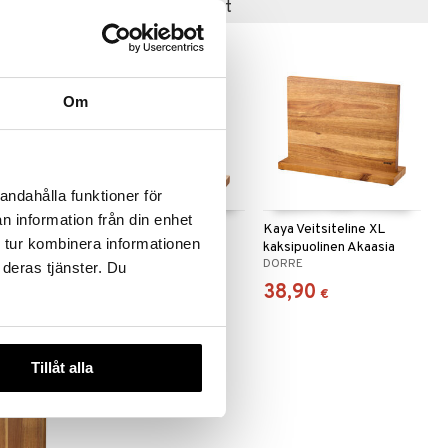
Suositut tuotteet
Om
andahålla funktioner för
n information från din enhet
Kaya Veitsiteline
Kaya Veitsiteline XL
 tur kombinera informationen
a
kaksipuolinen Akaasia
kaksipuolinen Akaasia
DORRE
DORRE
 deras tjänster. Du
30,99
38,90
€
€
Tillåt alla