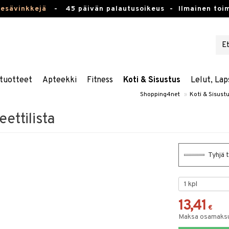
kesävinkkejä
-
45 päivän palautusoikeus -
Ilmainen toim
tuotteet
Apteekki
Fitness
Koti & Sisustus
Lelut, Lap
Shopping4net
»
Koti & Sisust
ettilista
Tyhjä 
13,41
€
Maksa osamaksul