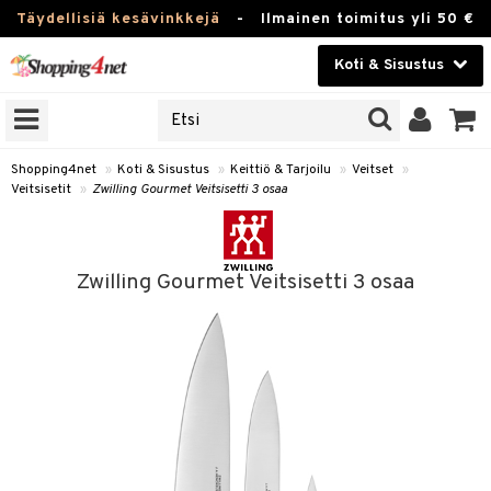
Täydellisiä kesävinkkejä
-
Ilmainen toimitus yli 50 €
Koti & Sisustus
ERKKEJÄ
Kauneudenhoito
JAT
UOTTEITA
Piilolinssit
Shopping4net
»
Koti & Sisustus
»
Keittiö & Tarjoilu
»
Veitset
»
Veitsisetit
»
Zwilling Gourmet Veitsisetti 3 osaa
Luontaistuotteet
 Tarjoilu
Apteekki
et
Zwilling Gourmet Veitsisetti 3 osaa
 & Karahvit
Fitness
säilytys
Koti & Sisustus
ekstiilit
Lelut, Lapsi & Vauva
välineet
Tuotemerkkejä
oneet
Kampanjat
vi, Tee & Espresso
 Mukit