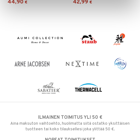
44,90
42,99
nyt & Peitot
€
€
maelämä
aistus
ILMAINEN TOIMITUS YLI 50 €
Aina maksuton vaihtoehto, huolimatta siitä ostatko yksittäisen
tuotteen tai koko tilauksellesi joka ylittää 50 €.