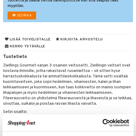
tuotetta ja saada tietoa sähköpostitse kun sitä saapuu taas
myyntiin.
tyisveitset
SEURAA
ttiöveitset
rinta- & Vihannesveitset
LISÄÄ TOIVELISTALLE
KIRJOITA ARVOSTELU
kkuulaudat
KERRO YSTÄVÄLLE
päveitset
Tuotetieto
tsenteroittimet
Zwillings Gourmet-sarjan 3-osainen veitsisetti. Zwillingin veitset ovat
loistavia ihmisille, jotka rakastavat ruoanlaittoa – oli sitten kyse
tsisetit
harrastuskokkailusta tai ammattilaiskokkailusta. Tämä setti sisältää
kuorintaveitsen, joka sopii hedelmien, vihannesten, kalan ja lihan
tsitarvikkeet
leikkaamiseen ja kuorimiseen, kun taas kokkiveitsi on mainio isompien
lihapalojen ja myös hedelmien ja vihannesten leikkaamiseen.
& Baaritarvikkeet
Fileerausveitsi on yhdistelmä fileerausveistä ja lihaveistä ja se leikkaa,
siivuttaa, suikaloi ja poistaa rasvan lihasta vaivatta.
ktroniikka
Setin sisältö:
one
Kuorimaveitsi 10 cm
uone
uoneen sisustus
Fileerausveitsi 16 cm