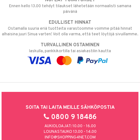
NOPEAT TOIMITUKSET
Ennen kello 13.00 tehdyt tilaukset lähetetään normaalisti samana
päivänä
EDULLISET HINNAT
Ostamalla suuria eriä tuotteita varastoomme voimme pitää hinnat
alhaisina juuri Sinua varten! Voit olla varma, että teet löytöjä sivuillamme.
TURVALLINEN OSTAMINEN
laskulla, pankkikortilla tai asiakastilin kautta
SOITA TAI LAITA MEILLE SÄHKÖPOSTIA
0800 9 18486
AUKIOLOAJAT: 10.00 - 16.00
LOUNASTAUKO 13.00 - 14.00
INFO@SHOPPING4NET.COM