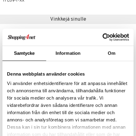
one
oneen tarvikkeita
oneen koristelu
ITL09-1-XX
a
oneen tekstiilit
 huonekalut
& Saalit
Vinkkejä sinulle
 lamput
tyynyt
uoneen säilytys
t
it & Koukut
anasetit
uoneen tekstiilit
uotteet
risteet
anat & Tyynyliinat
Samtycke
Information
Om
ttöön
lytys
elu
 tekstiilit
nyt & Peitot
kut
mot & Veistokset
s
iköt & Lyhdyt
tyynyt
 Grillaustarvikkeet
Denna webbplats använder cookies
nsäilytys & Korit
lot
huonekalut
oneen tekstiilit
 & hyönteissuoja
iköt & Lyhdyt
spalvelu
Vi använder enhetsidentifierare för att anpassa innehållet
jat
s & Hyllyt
timet
lot
ksiä & vastauksia
och annonserna till användarna, tillhandahålla funktioner
al Art
karit & Koukut
ynttilät
n ruokinta
mput
Victorinox Kokkiveitsi 15 cm
Victorinox Kokkiveitsi 20 cm lahjalaatikko
för sociala medier och analysera vår trafik. Vi
tuotetta
VICTORINOX
VICTORINOX
vidarebefordrar även sådana identifierare och annan
ukut
lyt
tolamput
oneen tekstiilit
aistus
 verkkokaupasta
information från din enhet till de sociala medier och
69
91,99
€
€
näkoristeet
nsäilytys & Korit
tälamput
anasetit
avälineet
ustarvikkeet
annons- och analysföretag som vi samarbetar med.
sit
Dessa kan i sin tur kombinera informationen med annan
anat & Tyynyliinat
 Peitteet
information som du har tillhandahållit eller som de har