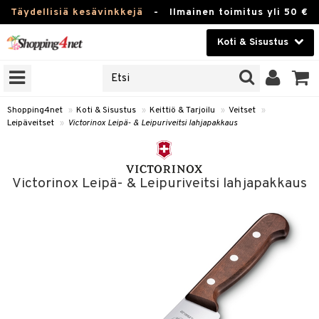
Täydellisiä kesävinkkejä
-
Ilmainen toimitus yli 50 €
Koti & Sisustus
ERKKEJÄ
Kauneudenhoito
JAT
UOTTEITA
Piilolinssit
Shopping4net
»
Koti & Sisustus
»
Keittiö & Tarjoilu
»
Veitset
»
Leipäveitset
»
Victorinox Leipä- & Leipuriveitsi lahjapakkaus
Luontaistuotteet
 Tarjoilu
Apteekki
et
Victorinox Leipä- & Leipuriveitsi lahjapakkaus
 & Karahvit
Fitness
säilytys
Koti & Sisustus
ekstiilit
Lelut, Lapsi & Vauva
välineet
Tuotemerkkejä
oneet
Kampanjat
vi, Tee & Espresso
 Mukit