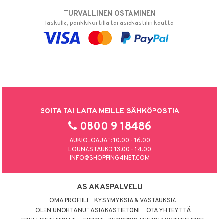
TURVALLINEN OSTAMINEN
laskulla, pankkikortilla tai asiakastilin kautta
SOITA TAI LAITA MEILLE SÄHKÖPOSTIA
0800 9 18486
AUKIOLOAJAT: 10.00 - 16.00
LOUNASTAUKO 13.00 - 14.00
INFO@SHOPPING4NET.COM
ASIAKASPALVELU
OMA PROFIILI
KYSYMYKSIÄ & VASTAUKSIA
OLEN UNOHTANUT ASIAKASTIETONI
OTA YHTEYTTÄ