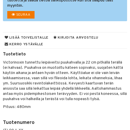
tuotetta ja saada tietoa sähköpostitse kun sitä saapuu taas
myyntiin.
tyisveitset
SEURAA
ttiöveitset
rinta- & Vihannesveitset
LISÄÄ TOIVELISTALLE
KIRJOITA ARVOSTELU
kkuulaudat
KERRO YSTÄVÄLLE
päveitset
Tuotetieto
tsenteroittimet
Victorinoxin tunnettu leipäveitsi puukahvalla ja 22 cm pitkällä terällä
(ei kahvaa). Puukahva on muotoiltu käteen sopivaksi, suojaten kättä
tsisetit
käytön aikana ja antaen hyvän otteen. Käyttöalue ei ole vain leivän
leikkaamisessa, vaan sillä voi fileoida lohta, leikata vihanneksia, lihaa
tsitarvikkeet
ym. Suursuosikki ravintolakeittiössä. Kevyesti kaartuvan terän
ansiosta saa sillä leikattua leipää yhdellä liikkeellä. Aaltohammastus
& Baaritarvikkeet
antaa myös pidempikestoisen terävyyden. Ei voi pestä koneessa, sillä
puukahva voi halkeilla ja terästä voi tulla nopeasti tylsä.
ktroniikka
Pituus: 480mm
one
uone
uoneen sisustus
Tuotenumero