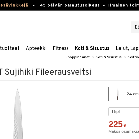
kesävinkkejä
-
45 päivän palautusoikeus -
Ilmainen toim
tuotteet
Apteekki
Fitness
Koti & Sisustus
Lelut, Lap
Shopping4net
»
Koti & Sisustus
»
Keittiö
ujihiki Fileerausveitsi
24 cm 
225
€
Maksa osamaksul