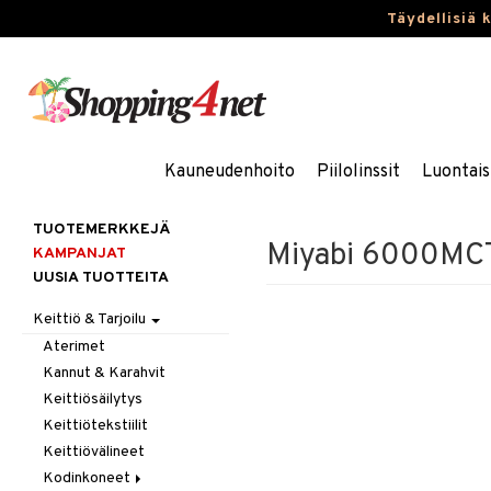
Täydellisiä 
Kauneudenhoito
Piilolinssit
Luontais
TUOTEMERKKEJÄ
Miyabi 6000MCT S
KAMPANJAT
UUSIA TUOTTEITA
Keittiö & Tarjoilu
Aterimet
Kannut & Karahvit
Keittiösäilytys
Keittiötekstiilit
Keittiövälineet
Kodinkoneet