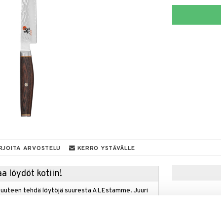
RJOITA ARVOSTELU
KERRO YSTÄVÄLLE
a löydöt kotiin!
isuuteen tehdä löytöjä suuresta ALEstamme. Juuri
mme suuren valikoiman jännittäviä tuotteita
a hinnoilla!