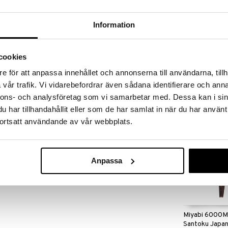
massa 31.8.2026 asti mutta ole nopea -
otteesi voivat päästä loppumaan!
i ale-löydöt »
Information
cookies
Miyabi 5000MC
on ydin mikrokarbidia MC63-teräsjauheesta, joka on
Fileerausveits
e för att anpassa innehållet och annonserna till användarna, tillh
la. Veitsi on muotoiltu erityisesti lihan ja kalan
MIYABI
vår trafik. Vi vidarebefordrar även sådana identifierare och anna
tu mikrokarbidi-teräsjauheesta, joka on pinnoitettu
385,80
en on tehty kaksi kovetuskäsittelyä, kuten
€
nnons- och analysföretag som vi samarbetar med. Dessa kan i sin
 lisää Miyabi-veisten stabiliteettia ja myös
har tillhandahållit eller som de har samlat in när du har använt
tävyyttä käytössä.
ortsatt användande av vår webbplats.
Anpassa
Miyabi 6000
Santoku Japan