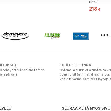
MIYABI
kokkiveitsi
218
€
MITUKSET
EDULLISET HINNAT
00 tehdyt tilaukset lähetetään
Ostamalla suuria eriä tuotteita 
mana päivänä
voimme pitää hinnat alhaisina juuri
Voit olla varma, että teet löytöjä 
LVELU
SEURAA MEITÄ MYÖS SIVU