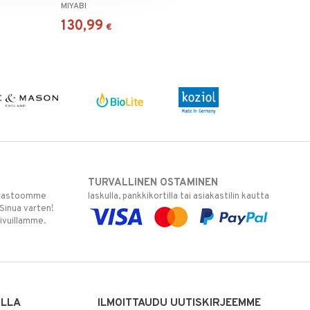
MIYABI
130,99
€
TURVALLINEN OSTAMINEN
varastoomme
laskulla, pankkikortilla tai asiakastilin kautta
 Sinua varten!
sivuillamme.
ILLA
ILMOITTAUDU UUTISKIRJEEMME