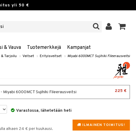
itus yli 50 €
si & Vauva
Tuotemerkkejä
Kampanjat
 & Tarjoilu
»
Veitset
»
Erityisveitset
»
Miyabi 6000MCT Sujihiki Fileerausveitsi
225 €
- Miyabi 6000MCT Sujihiki Fileerausveitsi
Varastossa, lähetetään heti
ILMAINEN TOIMITUS!
la alkaen 24 € per kuukausi.