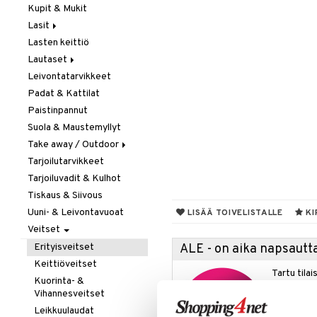
Kupit & Mukit
Kahvi, Tee & Espresso
Lasit
Leivänpaahtimet
Lasten keittiö
Mixerit &
Juoma- & Cocktailasit
Sähkövatkaimet
Lautaset
Juomalasit
Muut koneet
Leivontatarvikkeet
Olutlasit
Asetit
Vedenkeittimet
Padat & Kattilat
Shamppanjalasit
Ruokalautaset
Paistinpannut
Snapsi- & Aveclasit
Syvät lautaset
Suola & Maustemyllyt
Viinilasit
Take away / Outdoor
Whiskey- & Konjakkilasit
Tarjoilutarvikkeet
Eväslaatikot
Tarjoiluvadit & Kulhot
Pullot
Tiskaus & Siivous
Termoskannut
Uuni- & Leivontavuoat
Termosmukit
LISÄÄ TOIVELISTALLE
KI
Veitset
Erityisveitset
ALE - on aika napsautta
Keittiöveitset
Tartu tila
Kuorinta- &
nyt tarjoa
Vihannesveitset
alennetuill
Leikkuulaudat