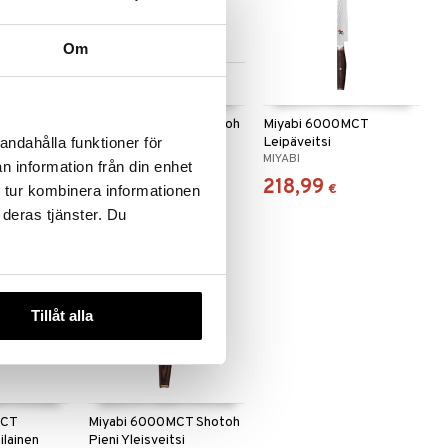
Om
Saatavana useana
vaihtoehtona
D Sujihiki
Miyabi 6000MCT Gyutoh
Miyabi 6000MCT
i
Kokkiveitsi
Leipäveitsi
andahålla funktioner för
MIYABI
MIYABI
n information från din enhet
179,99
218,99
alk.
€
€
 tur kombinera informationen
 deras tjänster. Du
Tillåt alla
MCT
Miyabi 6000MCT Shotoh
ilainen
Pieni Yleisveitsi