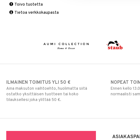
Toivo tuotetta
Matot
Puutarhavälineet
Valaistustarvikkeet
Seinäkoristeet
Piensäilytys & Korit
Lakanasetit
Pöytälamput
Tietoa verkkokaupasta
Viltit & Peitteet
Ruukut
Vaasit
Lakanat & Tyynyliinat
Ulkoilmaelämä
Tyynyt & Peitot
Ulkovalaistus
ILMAINEN TOIMITUS YLI 50 €
NOPEAT TOI
Aina maksuton vaihtoehto, huolimatta siitä
Ennen kello 13.
ostatko yksittäisen tuotteen tai koko
normaalisti sa
tilauksellesi joka ylittää 50 €.
ASIAKASPA