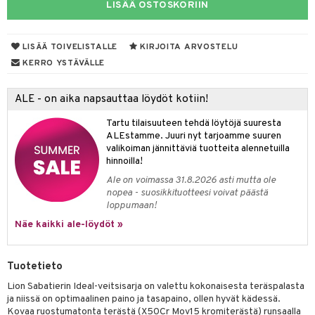
LISÄÄ OSTOSKORIIN
tyisveitset
ttiöveitset
LISÄÄ TOIVELISTALLE
KIRJOITA ARVOSTELU
KERRO YSTÄVÄLLE
rinta- & Vihannesveitset
kkuulaudat
ALE - on aika napsauttaa löydöt kotiin!
päveitset
Tartu tilaisuuteen tehdä löytöjä suuresta
ALEstamme. Juuri nyt tarjoamme suuren
tsenteroittimet
valikoiman jännittäviä tuotteita alennetuilla
hinnoilla!
tsisetit
Ale on voimassa 31.8.2026 asti mutta ole
tsitarvikkeet
nopea - suosikkituotteesi voivat päästä
loppumaan!
& Baaritarvikkeet
Näe kaikki ale-löydöt »
ktroniikka
Tuotetieto
one
Lion Sabatierin Ideal-veitsisarja on valettu kokonaisesta teräspalasta
uone
uoneen sisustus
ja niissä on optimaalinen paino ja tasapaino, ollen hyvät kädessä.
Kovaa ruostumatonta terästä (X50Cr Mov15 kromiterästä) runsaalla