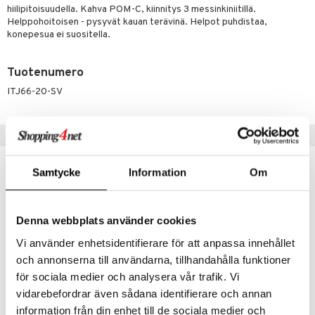
one
oneen tarvikkeita
oneen koristelu
hiilipitoisuudella. Kahva POM-C, kiinnitys 3 messinkiniitillä.
Helppohoitoisen - pysyvät kauan terävinä. Helpot puhdistaa,
a
oneen tekstiilit
 huonekalut
& Saalit
konepesua ei suositella.
 lamput
tyynyt
Tuotenumero
uoneen säilytys
t
it & Koukut
ITJ66-20-SV
anasetit
uoneen tekstiilit
uotteet
risteet
anat & Tyynyliinat
ttöön
lytys
elu
 tekstiilit
Suositut tuotteet
nyt & Peitot
kut
mot & Veistokset
s
iköt & Lyhdyt
tyynyt
 Grillaustarvikkeet
nsäilytys & Korit
lot
Samtycke
Information
Om
huonekalut
oneen tekstiilit
timet
iköt & Lyhdyt
spalvelu
jat
s & Hyllyt
n ruokinta
lot
ksiä & vastauksia
al Art
Denna webbplats använder cookies
karit & Koukut
ynttilät
mput
tuotetta
Vi använder enhetsidentifierare för att anpassa innehållet
ukut
lyt
tolamput
oneen tekstiilit
avälineet
aistus
och annonserna till användarna, tillhandahålla funktioner
 verkkokaupasta
näkoristeet
nsäilytys & Korit
tälamput
anasetit
ustarvikkeet
för sociala medier och analysera vår trafik. Vi
sit
vidarebefordrar även sådana identifierare och annan
anat & Tyynyliinat
 Peitteet
maelämä
information från din enhet till de sociala medier och
Akira Kiinalainen Lihaveitsi 17 cm
Miyabi 5000MCD Sujihiki Fileerausveitsi