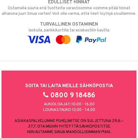
EDULLISET HINNAT
Ostamalla suuria eriä tuotteita varastoomme voimme pitää hinnat
alhaisina juuri Sinua varten! Voit olla varma, että teet löytöjä sivuillamme.
TURVALLINEN OSTAMINEN
laskulla, pankkikortilla tai asiakastilin kautta
SOITA TAI LAITA MEILLE SÄHKÖPOSTIA
0800 9 18486
AUKIOLOAJAT: 10.00 - 16.00
LOUNASTAUKO 13.00 - 14.00
ASIAKASPALVELUMME PUHELIMITSE ON SULJETTUNA 29.6.–
27.7. OTA MEIHIN YHTEYTTÄ SÄHKÖPOSTITSE
NIIN AUTAMME SINUA MAHDOLLISIMMAN PIAN.