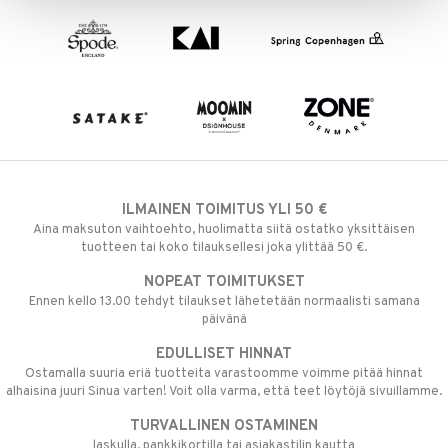
ILMAINEN TOIMITUS YLI 50 €
Aina maksuton vaihtoehto, huolimatta siitä ostatko yksittäisen
tuotteen tai koko tilauksellesi joka ylittää 50 €.
NOPEAT TOIMITUKSET
Ennen kello 13.00 tehdyt tilaukset lähetetään normaalisti samana
päivänä
EDULLISET HINNAT
Ostamalla suuria eriä tuotteita varastoomme voimme pitää hinnat
alhaisina juuri Sinua varten! Voit olla varma, että teet löytöjä sivuillamme.
TURVALLINEN OSTAMINEN
laskulla, pankkikortilla tai asiakastilin kautta