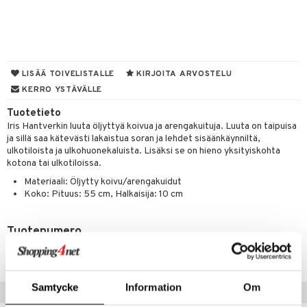
tyisveitset
& Baaritarvikkeet
ttiöveitset
ktroniikka
rinta- & Vihannesveitset
one
LISÄÄ TOIVELISTALLE
KIRJOITA ARVOSTELU
KERRO YSTÄVÄLLE
kkuulaudat
uone
uoneen sisustus
Tuotetieto
päveitset
one
oneen tarvikkeita
oneen koristelu
Iris Hantverkin luuta öljyttyä koivua ja arengakuituja. Luuta on taipuisa
ja sillä saa kätevästi lakaistua soran ja lehdet sisäänkäynniltä,
tsenteroittimet
a
oneen tekstiilit
 huonekalut
& Saalit
ulkotiloista ja ulkohuonekaluista. Lisäksi se on hieno yksityiskohta
tsisetit
kotona tai ulkotiloissa.
 lamput
tyynyt
Materiaali: Öljytty koivu/arengakuidut
tsitarvikkeet
uoneen säilytys
t
it & Koukut
Koko: Pituus: 55 cm, Halkaisija: 10 cm
anasetit
uoneen tekstiilit
uotteet
risteet
Tuotenumero
anat & Tyynyliinat
ttöön
lytys
elu
 tekstiilit
IAY57-1-XX
nyt & Peitot
kut
mot & Veistokset
s
iköt & Lyhdyt
tyynyt
 Grillaustarvikkeet
nsäilytys & Korit
lot
Samtycke
Information
Om
huonekalut
oneen tekstiilit
timet
iköt & Lyhdyt
Vinkkejä sinulle
spalvelu