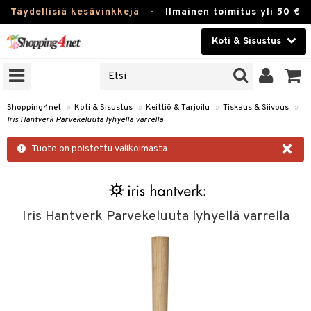
Täydellisiä kesävinkkejä
-
Ilmainen toimitus yli 50 €
Koti & Sisustus
ERKKEJÄ
Kauneudenhoito
JAT
UOTTEITA
Piilolinssit
Shopping4net
»
Koti & Sisustus
»
Keittiö & Tarjoilu
»
Tiskaus & Siivous
»
Iris Hantverk Parvekeluuta lyhyellä varrella
Luontaistuotteet
 Tarjoilu
×
Tuote on poistettu valikoimasta
Apteekki
et
 & Karahvit
Fitness
säilytys
Koti & Sisustus
Iris Hantverk Parvekeluuta lyhyellä varrella
ekstiilit
Lelut, Lapsi & Vauva
välineet
Tuotemerkkejä
oneet
Kampanjat
vi, Tee & Espresso
 Mukit