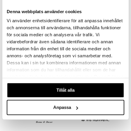
jat
s & Hyllyt
n ruokinta
lot
ksiä & vastauksia
al Art
Denna webbplats använder cookies
karit & Koukut
ynttilät
mput
tuotetta
Vi använder enhetsidentifierare för att anpassa innehållet
ukut
lyt
tolamput
oneen tekstiilit
avälineet
aistus
och annonserna till användarna, tillhandahålla funktioner
 verkkokaupasta
näkoristeet
nsäilytys & Korit
tälamput
anasetit
ustarvikkeet
för sociala medier och analysera vår trafik. Vi
sit
vidarebefordrar även sådana identifierare och annan
anat & Tyynyliinat
 Peitteet
maelämä
information från din enhet till de sociala medier och
nyt & Peitot
aistus
annons- och analysföretag som vi samarbetar med.
Saatavana useana vaihtoehtona
Dessa kan i sin tur kombinera informationen med annan
Iris Hantverk Harjasetti
Iris Hantverk Harjasetti lyhyt
information som du har tillhandahållit eller som de har
IRIS HANTVERK
IRIS HANTVERK
samlat in när du har använt deras tjänster. Du godkänner
våra cookies vid fortsatt användande av vår webbplats.
60,99
30,99
€
€
Tillåt alla
Anpassa