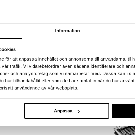
a löydöt kotiin!
isuuteen tehdä löytöjä suuresta ALEstamme. Juuri
mme suuren valikoiman jännittäviä tuotteita
a hinnoilla!
Information
massa 31.8.2026 asti mutta ole nopea -
otteesi voivat päästä loppumaan!
i ale-löydöt »
cookies
Saatavana
e för att anpassa innehållet och annonserna till användarna, tillh
vaihtoe
vår trafik. Vi vidarebefordrar även sådana identifierare och anna
Iris Hantverk 
een. Harjasetti rikkalapiolla on moderni ja
nnons- och analysföretag som vi samarbetar med. Dessa kan i sin
ssa on silikoniharjakset, joten sillä voi harjata kuivaa
IRIS HANTVERK
har tillhandahållit eller som de har samlat in när du har använt
 reuna, joten se kerää hyvin pölyn ja roskat.
60,99
ortsatt användande av vår webbplats.
mpimällä vedellä, joten se pysyy aina puhtaana ja
€
evät vähän tilaa.
m) x leveys 18 cm.
Anpassa