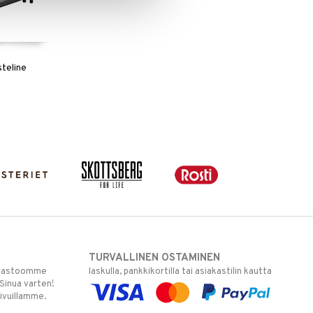
steline
a
TURVALLINEN OSTAMINEN
varastoomme
laskulla, pankkikortilla tai asiakastilin kautta
 Sinua varten!
sivuillamme.