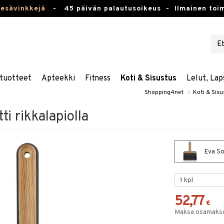
kesävinkkejä
-
45 päivän palautusoikeus -
Ilmainen toim
tuotteet
Apteekki
Fitness
Koti & Sisustus
Lelut, Lap
Shopping4net
»
Koti & Sisu
ti rikkalapiolla
Eva Sol
52,77
€
Maksa osamaksul