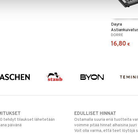
Dayra
Astiankuivatu
DORRE
kokoontaittuv
16,80
€
MITUKSET
EDULLISET HINNAT
00 tehdyt tilaukset lähetetään
Ostamalla suuria eriä tuotteita 
mana päivänä
voimme pitää hinnat alhaisina juuri
Voit olla varma, että teet löytöjä 