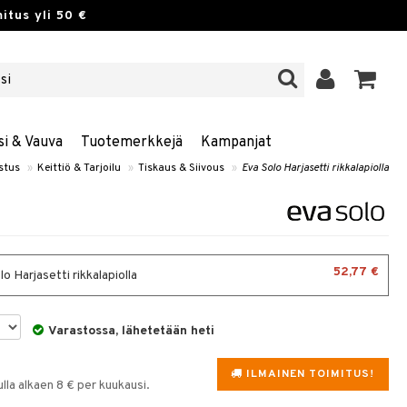
itus yli 50 €
si & Vauva
Tuotemerkkejä
Kampanjat
stus
»
Keittiö & Tarjoilu
»
Tiskaus & Siivous
»
Eva Solo Harjasetti rikkalapiolla
52,77 €
o Harjasetti rikkalapiolla
Varastossa, lähetetään heti
ILMAINEN TOIMITUS!
la alkaen 8 € per kuukausi.