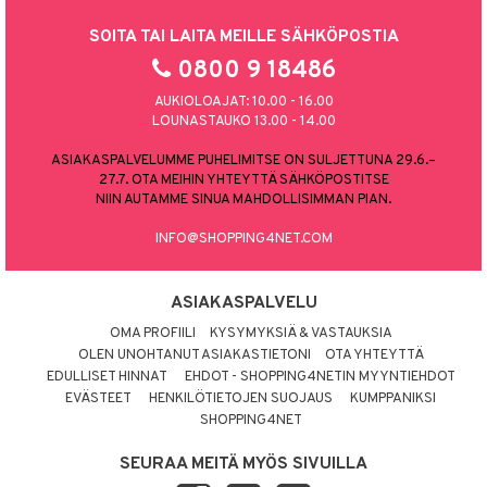
SOITA TAI LAITA MEILLE SÄHKÖPOSTIA
0800 9 18486
AUKIOLOAJAT: 10.00 - 16.00
LOUNASTAUKO 13.00 - 14.00
ASIAKASPALVELUMME PUHELIMITSE ON SULJETTUNA 29.6.–
27.7. OTA MEIHIN YHTEYTTÄ SÄHKÖPOSTITSE
NIIN AUTAMME SINUA MAHDOLLISIMMAN PIAN.
INFO@SHOPPING4NET.COM
ASIAKASPALVELU
OMA PROFIILI
KYSYMYKSIÄ & VASTAUKSIA
OLEN UNOHTANUT ASIAKASTIETONI
OTA YHTEYTTÄ
EDULLISET HINNAT
EHDOT - SHOPPING4NETIN MYYNTIEHDOT
EVÄSTEET
HENKILÖTIETOJEN SUOJAUS
KUMPPANIKSI
SHOPPING4NET
SEURAA MEITÄ MYÖS SIVUILLA