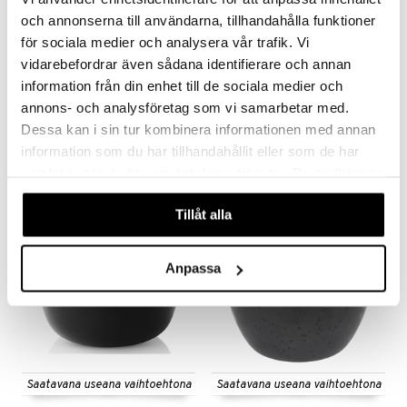
och annonserna till användarna, tillhandahålla funktioner
för sociala medier och analysera vår trafik. Vi
vidarebefordrar även sådana identifierare och annan
Saatavana useana vaihtoehtona
information från din enhet till de sociala medier och
annons- och analysföretag som vi samarbetar med.
Eva Kulho 24cm
Flora Japonica Noodle Bowl 20.3cm
BJØRN WIINBLAD
TOKYO DESIGN STUDIO
Dessa kan i sin tur kombinera informationen med annan
information som du har tillhandahållit eller som de har
50,15
13,90
59
€
(
€
)
€
samlat in när du har använt deras tjänster. Du godkänner
våra cookies vid fortsatt användande av vår webbplats.
Tillåt alla
kampanja
-15%
Anpassa
Saatavana useana vaihtoehtona
Saatavana useana vaihtoehtona