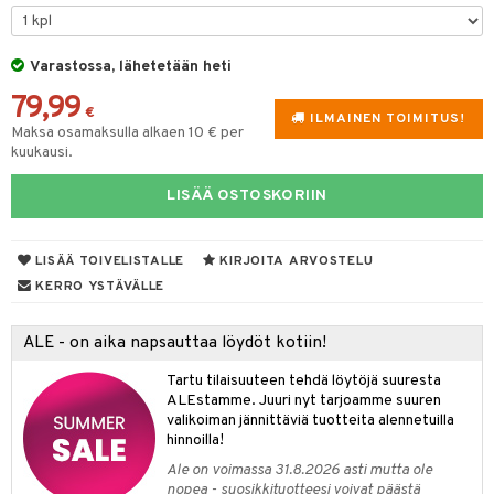
tyisveitset
& Baaritarvikkeet
Varastossa, lähetetään heti
ttiöveitset
ktroniikka
79,99
rinta- & Vihannesveitset
€
one
ILMAINEN TOIMITUS!
Maksa osamaksulla alkaen 10 € per
kkuulaudat
kuukausi.
uone
uoneen sisustus
päveitset
one
oneen tarvikkeita
oneen koristelu
LISÄÄ OSTOSKORIIN
tsenteroittimet
a
oneen tekstiilit
 huonekalut
& Saalit
tsisetit
LISÄÄ TOIVELISTALLE
KIRJOITA ARVOSTELU
 lamput
tyynyt
KERRO YSTÄVÄLLE
tsitarvikkeet
uoneen säilytys
t
it & Koukut
ALE - on aika napsauttaa löydöt kotiin!
anasetit
uoneen tekstiilit
uotteet
risteet
Tartu tilaisuuteen tehdä löytöjä suuresta
anat & Tyynyliinat
ttöön
lytys
elu
 tekstiilit
ALEstamme. Juuri nyt tarjoamme suuren
valikoiman jännittäviä tuotteita alennetuilla
nyt & Peitot
kut
mot & Veistokset
s
iköt & Lyhdyt
tyynyt
 Grillaustarvikkeet
hinnoilla!
nsäilytys & Korit
lot
huonekalut
oneen tekstiilit
timet
iköt & Lyhdyt
Ale on voimassa 31.8.2026 asti mutta ole
spalvelu
nopea - suosikkituotteesi voivat päästä