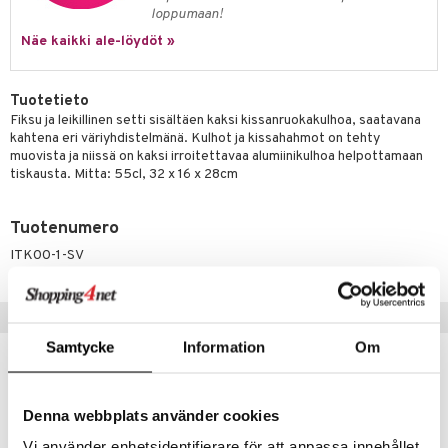
jat
s & Hyllyt
n ruokinta
lot
loppumaan!
ksiä & vastauksia
al Art
karit & Koukut
Näe kaikki ale-löydöt »
ynttilät
mput
tuotetta
ukut
lyt
tolamput
oneen tekstiilit
avälineet
aistus
 verkkokaupasta
Tuotetieto
näkoristeet
nsäilytys & Korit
tälamput
anasetit
ustarvikkeet
Fiksu ja leikillinen setti sisältäen kaksi kissanruokakulhoa, saatavana
kahtena eri väriyhdistelmänä. Kulhot ja kissahahmot on tehty
sit
anat & Tyynyliinat
 Peitteet
maelämä
muovista ja niissä on kaksi irroitettavaa alumiinikulhoa helpottamaan
tiskausta. Mitta: 55cl, 32 x 16 x 28cm
nyt & Peitot
aistus
Tuotenumero
ITK00-1-SV
Suositut tuotteet
Samtycke
Information
Om
kampanja
-15%
Denna webbplats använder cookies
Vi använder enhetsidentifierare för att anpassa innehållet