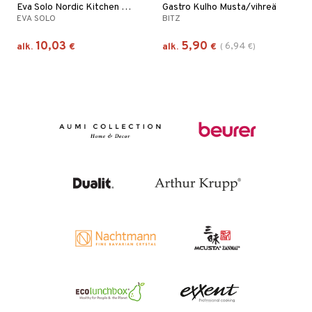
Eva Solo Nordic Kitchen Kulho
Gastro Kulho Musta/vihreä
EVA SOLO
BITZ
10,03
5,90
6,94
alk.
€
alk.
€
(
€
)