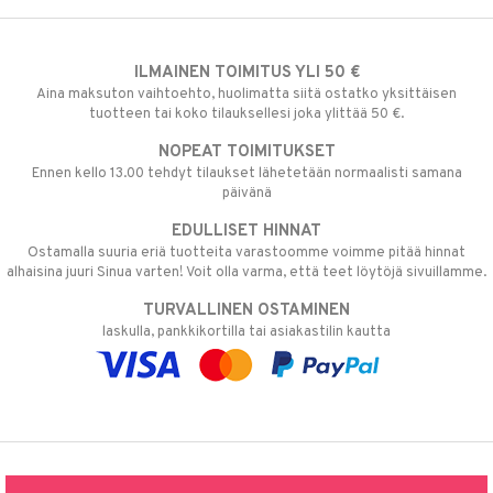
ILMAINEN TOIMITUS YLI 50 €
Aina maksuton vaihtoehto, huolimatta siitä ostatko yksittäisen
tuotteen tai koko tilauksellesi joka ylittää 50 €.
NOPEAT TOIMITUKSET
Ennen kello 13.00 tehdyt tilaukset lähetetään normaalisti samana
päivänä
EDULLISET HINNAT
Ostamalla suuria eriä tuotteita varastoomme voimme pitää hinnat
alhaisina juuri Sinua varten! Voit olla varma, että teet löytöjä sivuillamme.
TURVALLINEN OSTAMINEN
laskulla, pankkikortilla tai asiakastilin kautta