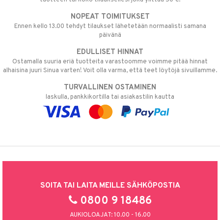
NOPEAT TOIMITUKSET
Ennen kello 13.00 tehdyt tilaukset lähetetään normaalisti samana
päivänä
EDULLISET HINNAT
Ostamalla suuria eriä tuotteita varastoomme voimme pitää hinnat
alhaisina juuri Sinua varten! Voit olla varma, että teet löytöjä sivuillamme.
TURVALLINEN OSTAMINEN
laskulla, pankkikortilla tai asiakastilin kautta
SOITA TAI LAITA MEILLE SÄHKÖPOSTIA
0800 9 18486
AUKIOLOAJAT: 10.00 - 16.00