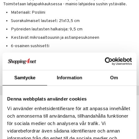
jat
s & Hyllyt
timet
lot
Toimitetaan lahjapakkauksessa - mainio lahjaidea sushin ystävälle.
ksiä & vastauksia
al Art
Materiaali: Posliini
karit & Koukut
ynttilät
n ruokinta
mput
tuotetta
Suorakulmaiset lautaset: 21x13,5 cm
ukut
lyt
tolamput
oneen tekstiilit
aistus
 verkkokaupasta
Pyöreiden lautasten halkaisija: 9,5 cm
näkoristeet
nsäilytys & Korit
tälamput
anasetit
avälineet
ustarvikkeet
Kestävät mikroaaltouunin ja astianpesukoneen
sit
anat & Tyynyliinat
 Peitteet
6-osainen sushisetti
nyt & Peitot
maelämä
Tuotenumero
aistus
ICJ04-1-XX
Samtycke
Information
Om
Vinkkejä sinulle
Denna webbplats använder cookies
Vi använder enhetsidentifierare för att anpassa innehållet
och annonserna till användarna, tillhandahålla funktioner
för sociala medier och analysera vår trafik. Vi
vidarebefordrar även sådana identifierare och annan
information från din enhet till de sociala medier och