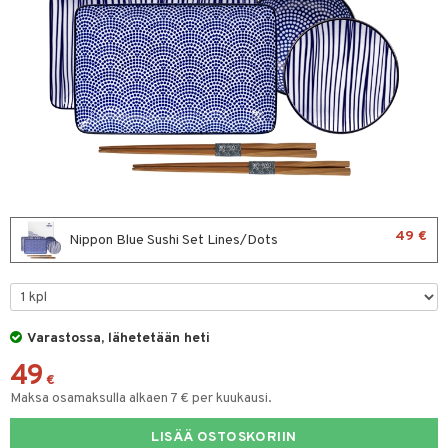
vänpaahtimet
erit & Sähkövatkaimet
ma- & Cocktailasit
keittiö
t koneet
malasit
et
enkeittimet
tlasit
tit
atarvikkeet
mppanjalasit
kalautaset
 Kattilat
psi- & Aveclasit
ät lautaset
pannut
ilasit
& Maustemyllyt
49 €
Nippon Blue Sushi Set Lines/Dots
skey- & Konjakkilasit
way / Outdoor
slaatikot
utarvikkeet
Varastossa, lähetetään heti
lot
luvadit & Kulhot
49
moskannut
 & Siivous
€
Maksa osamaksulla alkaen 7 € per kuukausi.
mosmukit
& Leivontavuoat
LISÄÄ OSTOSKORIIN