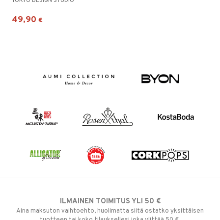
TOKYO DESIGN STUDIO
49,90
€
ILMAINEN TOIMITUS YLI 50 €
Aina maksuton vaihtoehto, huolimatta siitä ostatko yksittäisen
tuotteen tai koko tilauksellesi joka ylittää 50 €.