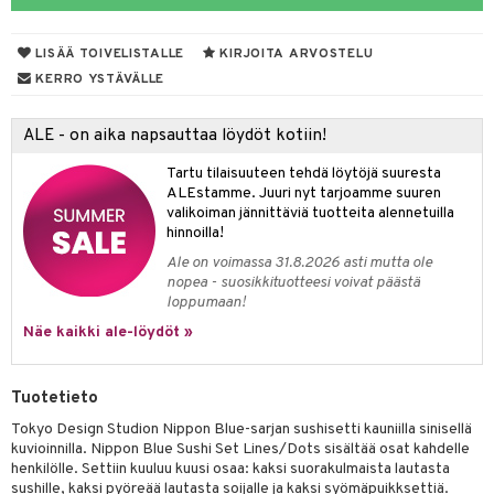
tyisveitset
& Baaritarvikkeet
LISÄÄ TOIVELISTALLE
KIRJOITA ARVOSTELU
ttiöveitset
ktroniikka
KERRO YSTÄVÄLLE
rinta- & Vihannesveitset
one
ALE - on aika napsauttaa löydöt kotiin!
kkuulaudat
uone
uoneen sisustus
Tartu tilaisuuteen tehdä löytöjä suuresta
päveitset
one
oneen tarvikkeita
oneen koristelu
ALEstamme. Juuri nyt tarjoamme suuren
valikoiman jännittäviä tuotteita alennetuilla
tsenteroittimet
a
oneen tekstiilit
 huonekalut
& Saalit
hinnoilla!
tsisetit
Ale on voimassa 31.8.2026 asti mutta ole
 lamput
tyynyt
nopea - suosikkituotteesi voivat päästä
tsitarvikkeet
loppumaan!
uoneen säilytys
t
it & Koukut
Näe kaikki ale-löydöt »
anasetit
uoneen tekstiilit
uotteet
risteet
anat & Tyynyliinat
ttöön
lytys
elu
 tekstiilit
Tuotetieto
nyt & Peitot
kut
mot & Veistokset
s
iköt & Lyhdyt
tyynyt
 Grillaustarvikkeet
Tokyo Design Studion Nippon Blue-sarjan sushisetti kauniilla sinisellä
kuvioinnilla. Nippon Blue Sushi Set Lines/Dots sisältää osat kahdelle
nsäilytys & Korit
lot
huonekalut
oneen tekstiilit
 & hyönteissuoja
iköt & Lyhdyt
henkilölle. Settiin kuuluu kuusi osaa: kaksi suorakulmaista lautasta
spalvelu
sushille, kaksi pyöreää lautasta soijalle ja kaksi syömäpuikksettiä.