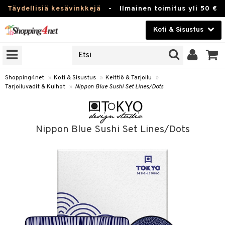
Täydellisiä kesävinkkejä
-
Ilmainen toimitus yli 50 €
Koti & Sisustus
ERKKEJÄ
Kauneudenhoito
JAT
UOTTEITA
Piilolinssit
Shopping4net
»
Koti & Sisustus
»
Keittiö & Tarjoilu
»
Tarjoiluvadit & Kulhot
»
Nippon Blue Sushi Set Lines/Dots
Luontaistuotteet
 Tarjoilu
Apteekki
et
Nippon Blue Sushi Set Lines/Dots
 & Karahvit
Fitness
säilytys
Koti & Sisustus
ekstiilit
Lelut, Lapsi & Vauva
välineet
Tuotemerkkejä
oneet
Kampanjat
vi, Tee & Espresso
 Mukit