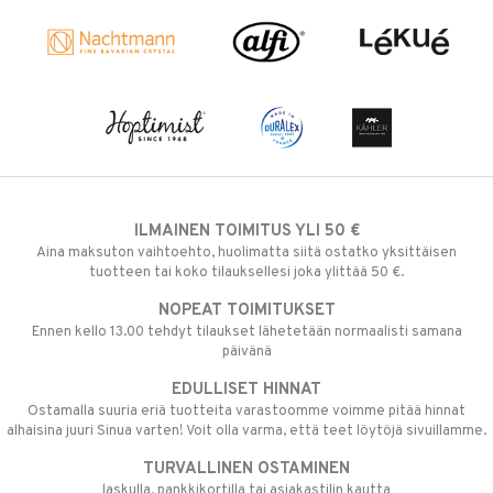
ILMAINEN TOIMITUS YLI 50 €
Aina maksuton vaihtoehto, huolimatta siitä ostatko yksittäisen
tuotteen tai koko tilauksellesi joka ylittää 50 €.
NOPEAT TOIMITUKSET
Ennen kello 13.00 tehdyt tilaukset lähetetään normaalisti samana
päivänä
EDULLISET HINNAT
Ostamalla suuria eriä tuotteita varastoomme voimme pitää hinnat
alhaisina juuri Sinua varten! Voit olla varma, että teet löytöjä sivuillamme.
TURVALLINEN OSTAMINEN
laskulla, pankkikortilla tai asiakastilin kautta