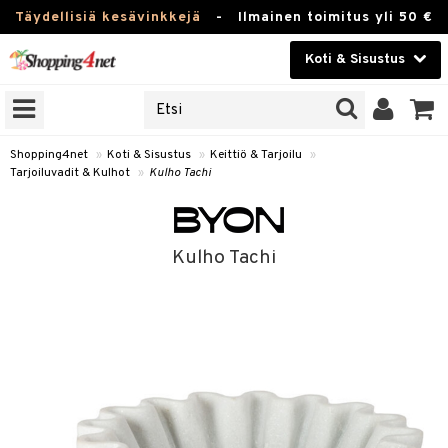
Täydellisiä kesävinkkejä
-
Ilmainen toimitus yli 50 €
Koti & Sisustus
ERKKEJÄ
Kauneudenhoito
JAT
UOTTEITA
Piilolinssit
Shopping4net
»
Koti & Sisustus
»
Keittiö & Tarjoilu
»
Tarjoiluvadit & Kulhot
»
Kulho Tachi
Luontaistuotteet
 Tarjoilu
Apteekki
et
Kulho Tachi
 & Karahvit
Fitness
säilytys
Koti & Sisustus
ekstiilit
Lelut, Lapsi & Vauva
välineet
Tuotemerkkejä
oneet
Kampanjat
vi, Tee & Espresso
 Mukit