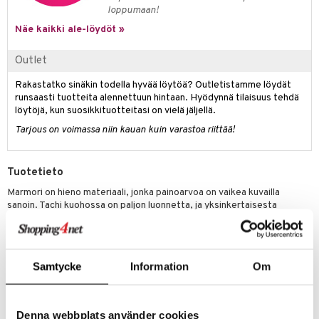
jat
s & Hyllyt
timet
lot
loppumaan!
ksiä & vastauksia
al Art
karit & Koukut
Näe kaikki ale-löydöt »
ynttilät
n ruokinta
mput
tuotetta
ukut
lyt
tolamput
oneen tekstiilit
aistus
Outlet
 verkkokaupasta
näkoristeet
nsäilytys & Korit
tälamput
anasetit
avälineet
ustarvikkeet
Rakastatko sinäkin todella hyvää löytöä? Outletistamme löydät
runsaasti tuotteita alennettuun hintaan. Hyödynnä tilaisuus tehdä
sit
anat & Tyynyliinat
 Peitteet
löytöjä, kun suosikkituotteitasi on vielä jäljellä.
nyt & Peitot
maelämä
Tarjous on voimassa niin kauan kuin varastoa riittää!
aistus
Tuotetieto
Marmori on hieno materiaali, jonka painoarvoa on vaikea kuvailla
sanoin. Tachi kuohossa on paljon luonnetta, ja yksinkertaisesta
muodostaan huolimatta on vati vertaansa vailla. Muoto on orgaaninen
ja luonnollinen, aivan kuten itse materiaali. Kulho, joka erottuu jo
pelkästään olemuksellaan.
Leveys: 30,5cm
Samtycke
Information
Om
Korkeus: 10,5cm
Denna webbplats använder cookies