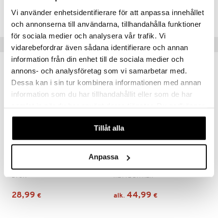
Tuotenumero
Vi använder enhetsidentifierare för att anpassa innehållet
ITO38-1-WI
och annonserna till användarna, tillhandahålla funktioner
för sociala medier och analysera vår trafik. Vi
Vinkkejä sinulle
vidarebefordrar även sådana identifierare och annan
information från din enhet till de sociala medier och
annons- och analysföretag som vi samarbetar med.
Dessa kan i sin tur kombinera informationen med annan
information som du har tillhandahållit eller som de har
samlat in när du har använt deras tjänster. Du godkänner
våra cookies vid fortsatt användande av vår webbplats.
Tillåt alla
Saatavana useana vaihtoehtona
Anpassa
Alima Kulho
Shell Koriste
BYON
METTE DITMER
28,99
44,99
€
alk.
€