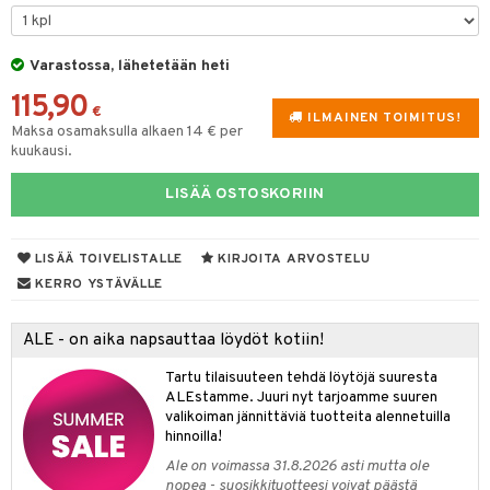
tyisveitset
& Baaritarvikkeet
Varastossa, lähetetään heti
ttiöveitset
ktroniikka
115,90
rinta- & Vihannesveitset
€
one
ILMAINEN TOIMITUS!
Maksa osamaksulla alkaen 14 € per
kkuulaudat
kuukausi.
uone
uoneen sisustus
päveitset
one
oneen tarvikkeita
oneen koristelu
LISÄÄ OSTOSKORIIN
tsenteroittimet
a
oneen tekstiilit
 huonekalut
& Saalit
tsisetit
LISÄÄ TOIVELISTALLE
KIRJOITA ARVOSTELU
 lamput
tyynyt
KERRO YSTÄVÄLLE
tsitarvikkeet
uoneen säilytys
t
it & Koukut
ALE - on aika napsauttaa löydöt kotiin!
anasetit
uoneen tekstiilit
uotteet
risteet
Tartu tilaisuuteen tehdä löytöjä suuresta
anat & Tyynyliinat
ttöön
lytys
elu
 tekstiilit
ALEstamme. Juuri nyt tarjoamme suuren
valikoiman jännittäviä tuotteita alennetuilla
nyt & Peitot
kut
mot & Veistokset
s
iköt & Lyhdyt
tyynyt
 Grillaustarvikkeet
hinnoilla!
nsäilytys & Korit
lot
huonekalut
oneen tekstiilit
 & hyönteissuoja
iköt & Lyhdyt
Ale on voimassa 31.8.2026 asti mutta ole
spalvelu
nopea - suosikkituotteesi voivat päästä