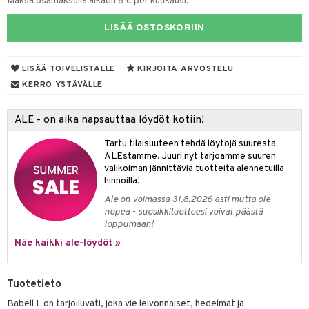
Maksa osamaksulla alkaen 6 € per kuukausi.
tyisveitset
& Baaritarvikkeet
LISÄÄ OSTOSKORIIN
ttiöveitset
ktroniikka
rinta- & Vihannesveitset
LISÄÄ TOIVELISTALLE
KIRJOITA ARVOSTELU
one
KERRO YSTÄVÄLLE
kkuulaudat
uone
uoneen sisustus
päveitset
ALE - on aika napsauttaa löydöt kotiin!
one
oneen tarvikkeita
oneen koristelu
tsenteroittimet
Tartu tilaisuuteen tehdä löytöjä suuresta
a
oneen tekstiilit
 huonekalut
& Saalit
ALEstamme. Juuri nyt tarjoamme suuren
tsisetit
 lamput
tyynyt
valikoiman jännittäviä tuotteita alennetuilla
hinnoilla!
tsitarvikkeet
uoneen säilytys
t
it & Koukut
Ale on voimassa 31.8.2026 asti mutta ole
nopea - suosikkituotteesi voivat päästä
anasetit
uoneen tekstiilit
uotteet
risteet
loppumaan!
anat & Tyynyliinat
ttöön
lytys
elu
 tekstiilit
Näe kaikki ale-löydöt »
nyt & Peitot
kut
mot & Veistokset
s
iköt & Lyhdyt
tyynyt
 Grillaustarvikkeet
Tuotetieto
nsäilytys & Korit
lot
huonekalut
oneen tekstiilit
 & hyönteissuoja
iköt & Lyhdyt
spalvelu
Babell L on tarjoiluvati, joka vie leivonnaiset, hedelmät ja