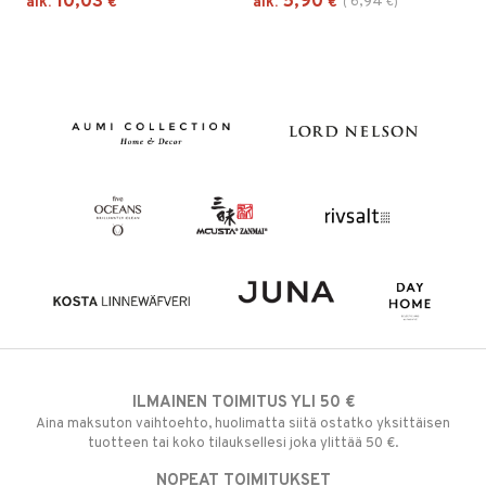
10,03
5,90
6,94
alk.
€
alk.
€
(
€
)
ILMAINEN TOIMITUS YLI 50 €
Aina maksuton vaihtoehto, huolimatta siitä ostatko yksittäisen
tuotteen tai koko tilauksellesi joka ylittää 50 €.
NOPEAT TOIMITUKSET