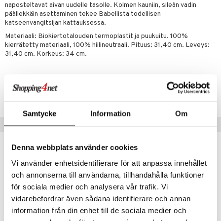
jat
s & Hyllyt
timet
lot
naposteltavat aivan uudelle tasolle. Kolmen kauniin, sileän vadin
ksiä & vastauksia
päällekkäin asettaminen tekee Babellista todellisen
al Art
karit & Koukut
ynttilät
n ruokinta
mput
katseenvangitsijan kattauksessa.
tuotetta
ukut
Materiaali: Biokiertotalouden termoplastit ja puukuitu. 100%
lyt
tolamput
oneen tekstiilit
aistus
kierrätetty materiaali, 100% hiilineutraali. Pituus: 31,40 cm. Leveys:
 verkkokaupasta
näkoristeet
nsäilytys & Korit
31,40 cm. Korkeus: 34 cm.
tälamput
anasetit
avälineet
ustarvikkeet
sit
anat & Tyynyliinat
 Peitteet
Tuotenumero
nyt & Peitot
maelämä
IUA92-1-N7
aistus
Samtycke
Information
Om
Suositut tuotteet
kampanja
Denna webbplats använder cookies
-15%
Vi använder enhetsidentifierare för att anpassa innehållet
och annonserna till användarna, tillhandahålla funktioner
för sociala medier och analysera vår trafik. Vi
vidarebefordrar även sådana identifierare och annan
information från din enhet till de sociala medier och