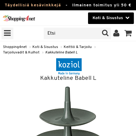
Täydellisiä kesävinkkejä
-
Ilmainen toimitus yli 50 €
Koti & Sisustus
ERKKEJÄ
Kauneudenhoito
JAT
UOTTEITA
Piilolinssit
Shopping4net
»
Koti & Sisustus
»
Keittiö & Tarjoilu
»
Tarjoiluvadit & Kulhot
»
Kakkuteline Babell L
Luontaistuotteet
 Tarjoilu
Apteekki
et
Kakkuteline Babell L
 & Karahvit
Fitness
säilytys
Koti & Sisustus
ekstiilit
Lelut, Lapsi & Vauva
välineet
Tuotemerkkejä
oneet
Kampanjat
vi, Tee & Espresso
 Mukit