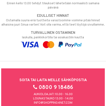
Ennen kello 13.00 tehdyt tilaukset lähetetään normaalisti samana
päivänä
EDULLISET HINNAT
Ostamalla suuria eriä tuotteita varastoomme voimme pitää hinnat
alhaisina juuri Sinua varten! Voit olla varma, että teet löytöjä sivuillamme.
TURVALLINEN OSTAMINEN
laskulla, pankkikortilla tai asiakastilin kautta
SOITA TAI LAITA MEILLE SÄHKÖPOSTIA
0800 9 18486
AUKIOLOAJAT: 10.00 - 16.00
LOUNASTAUKO 13.00 - 14.00
INFO@SHOPPING4NET.COM