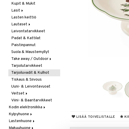
Kupit & Mukit
Kahvi, Tee & Espresso
Lasit
Leivänpaahtimet
Lasten keittiö
Mixerit &
Juoma- & Cocktailasit
Sähkövatkaimet
Lautaset
Juomalasit
Muut koneet
Leivontatarvikkeet
Olutlasit
Asetit
Vedenkeittimet
Padat & Kattilat
Shamppanjalasit
Ruokalautaset
Paistinpannut
Snapsi- & Aveclasit
Syvät lautaset
Suola & Maustemyllyt
Viinilasit
Take away / Outdoor
Whiskey- & Konjakkilasit
Tarjoilutarvikkeet
Eväslaatikot
Tarjoiluvadit & Kulhot
Pullot
Tiskaus & Siivous
Termoskannut
Uuni- & Leivontavuoat
Termosmukit
Veitset
Viini- & Baaritarvikkeet
Erityisveitset
Kodin elektroniikka
Keittiöveitset
Kylpyhuone
Ääni
Kuorinta- &
LISÄÄ TOIVELISTALLE
KI
Vihannesveitset
Lastenhuone
Kylpyhuoneen sisustus
Leikkuulaudat
Makuuhuone
Kylpyhuoneen tarvikkeita
Kylpyhuoneen koristelu