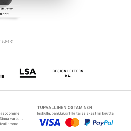
 useana
htona
(
6,94
€
)
TURVALLINEN OSTAMINEN
varastoomme
laskulla, pankkikortilla tai asiakastilin kautta
 Sinua varten!
sivuillamme.