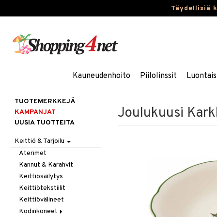
Täydellisiä 
Kauneudenhoito
Piilolinssit
Luontais
TUOTEMERKKEJÄ
Joulukuusi Karkk
KAMPANJAT
UUSIA TUOTTEITA
Keittiö & Tarjoilu
Aterimet
Kannut & Karahvit
Keittiösäilytys
Keittiötekstiilit
Keittiövälineet
Kodinkoneet