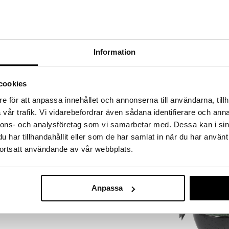
a löydöt kotiin!
isuuteen tehdä löytöjä suuresta ALEstamme. Juuri
mme suuren valikoiman jännittäviä tuotteita
kampanja
a hinnoilla!
Information
massa 31.8.2026 asti mutta ole nopea -
otteesi voivat päästä loppumaan!
i ale-löydöt »
cookies
e för att anpassa innehållet och annonserna till användarna, tillh
vår trafik. Vi vidarebefordrar även sådana identifierare och anna
Eva Kulho 24
uuluu Spoden posliinista valmistettuun joulusarjaan.
nnons- och analysföretag som vi samarbetar med. Dessa kan i sin
 maailman suosituimmista joulusarjoista. Christmas
BJØRN WIINBL
har tillhandahållit eller som de har samlat in när du har använt
htauksella. Todellinen klassinen joulusarja, joka luo
50,15
ortsatt användande av vår webbplats.
(
5
€
kampanja
Anpassa