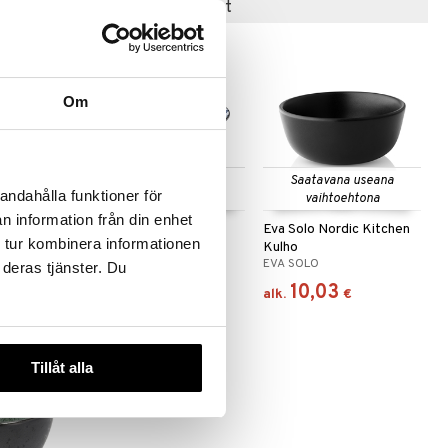
Suositut tuotteet
-15%
Om
Saatavana useana
Saatavana useana
andahålla funktioner för
vaihtoehtona
vaihtoehtona
n information från din enhet
cm
Flora Japonica Noodle
Eva Solo Nordic Kitchen
 tur kombinera informationen
Bowl 20.3cm
Kulho
AD
TOKYO DESIGN STUDIO
EVA SOLO
 deras tjänster. Du
13,90
10,03
9
€
)
€
alk.
€
Tillåt alla
-15%