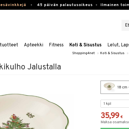
kesävinkkejä
-
45 päivän palautusoikeus -
Ilmainen toim
tuotteet
Apteekki
Fitness
Koti & Sisustus
Lelut, Lap
Shopping4net
»
Koti & Sisustus
»
ikulho Jalustalla
18 cm -
35,99
€
Maksa osamaksul