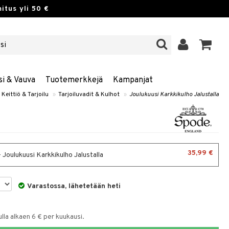
itus yli 50 €
si & Vauva
Tuotemerkkejä
Kampanjat
Keittiö & Tarjoilu
»
Tarjoiluvadit & Kulhot
»
Joulukuusi Karkkikulho Jalustalla
35,99 €
 Joulukuusi Karkkikulho Jalustalla
Varastossa, lähetetään heti
la alkaen 6 € per kuukausi.