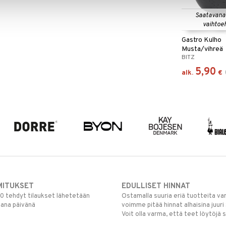
Saatavana
vaihtoe
Gastro Kulho
Musta/vihreä
BITZ
5,90
alk.
€
MITUKSET
EDULLISET HINNAT
00 tehdyt tilaukset lähetetään
Ostamalla suuria eriä tuotteita 
mana päivänä
voimme pitää hinnat alhaisina juuri
Voit olla varma, että teet löytöjä 