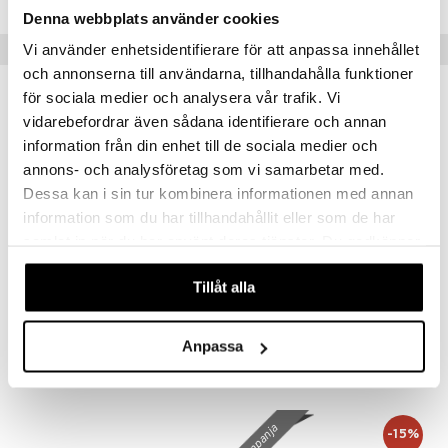
Denna webbplats använder cookies
Suositut tuotteet
Vi använder enhetsidentifierare för att anpassa innehållet
och annonserna till användarna, tillhandahålla funktioner
kampanja
för sociala medier och analysera vår trafik. Vi
-15%
vidarebefordrar även sådana identifierare och annan
information från din enhet till de sociala medier och
annons- och analysföretag som vi samarbetar med.
Dessa kan i sin tur kombinera informationen med annan
information som du har tillhandahållit eller som de har
samlat in när du har använt deras tjänster. Du godkänner
våra cookies vid fortsatt användande av vår webbplats.
Saatavana useana vaihtoehtona
Tillåt alla
Eva Kulho 24cm
Flora Japonica Noodle Bowl 20.3cm
BJØRN WIINBLAD
TOKYO DESIGN STUDIO
Anpassa
50,15
13,90
59
€
(
€
)
€
kampanja
-15%