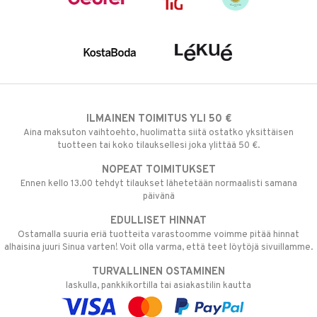
ILMAINEN TOIMITUS YLI 50 €
Aina maksuton vaihtoehto, huolimatta siitä ostatko yksittäisen
tuotteen tai koko tilauksellesi joka ylittää 50 €.
NOPEAT TOIMITUKSET
Ennen kello 13.00 tehdyt tilaukset lähetetään normaalisti samana
päivänä
EDULLISET HINNAT
Ostamalla suuria eriä tuotteita varastoomme voimme pitää hinnat
alhaisina juuri Sinua varten! Voit olla varma, että teet löytöjä sivuillamme.
TURVALLINEN OSTAMINEN
laskulla, pankkikortilla tai asiakastilin kautta