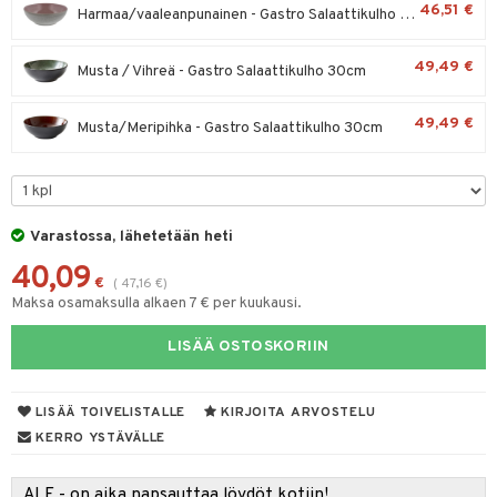
46,51 €
Harmaa/vaaleanpunainen - Gastro Salaattikulho 30cm
tyisveitset
& Baaritarvikkeet
49,49 €
Musta / Vihreä - Gastro Salaattikulho 30cm
ttiöveitset
ktroniikka
rinta- & Vihannesveitset
one
49,49 €
Musta/Meripihka - Gastro Salaattikulho 30cm
kkuulaudat
uone
uoneen sisustus
päveitset
one
oneen tarvikkeita
oneen koristelu
tsenteroittimet
a
oneen tekstiilit
 huonekalut
& Saalit
Varastossa, lähetetään heti
tsisetit
40,09
 lamput
tyynyt
€
(
47,16
€
)
tsitarvikkeet
Maksa osamaksulla alkaen 7 € per kuukausi.
uoneen säilytys
t
it & Koukut
LISÄÄ OSTOSKORIIN
anasetit
uoneen tekstiilit
uotteet
risteet
anat & Tyynyliinat
ttöön
lytys
elu
 tekstiilit
LISÄÄ TOIVELISTALLE
KIRJOITA ARVOSTELU
nyt & Peitot
kut
mot & Veistokset
s
iköt & Lyhdyt
tyynyt
 Grillaustarvikkeet
KERRO YSTÄVÄLLE
nsäilytys & Korit
lot
huonekalut
oneen tekstiilit
timet
iköt & Lyhdyt
spalvelu
ALE - on aika napsauttaa löydöt kotiin!