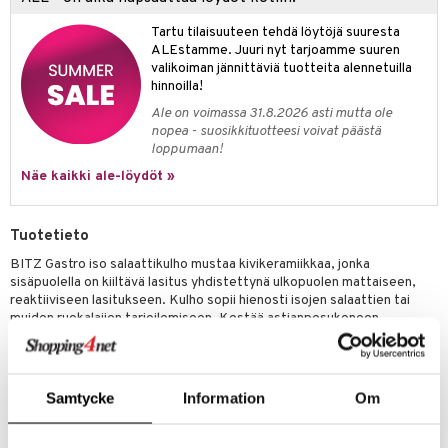
jat
s & Hyllyt
n ruokinta
lot
ksiä & vastauksia
Tartu tilaisuuteen tehdä löytöjä suuresta
al Art
karit & Koukut
ynttilät
mput
ALEstamme. Juuri nyt tarjoamme suuren
tuotetta
valikoiman jännittäviä tuotteita alennetuilla
ukut
lyt
tolamput
oneen tekstiilit
avälineet
aistus
hinnoilla!
 verkkokaupasta
näkoristeet
nsäilytys & Korit
tälamput
anasetit
ustarvikkeet
Ale on voimassa 31.8.2026 asti mutta ole
nopea - suosikkituotteesi voivat päästä
sit
anat & Tyynyliinat
 Peitteet
maelämä
loppumaan!
Näe kaikki ale-löydöt »
nyt & Peitot
aistus
Tuotetieto
BITZ Gastro iso salaattikulho mustaa kivikeramiikkaa, jonka
sisäpuolella on kiiltävä lasitus yhdistettynä ulkopuolen mattaiseen,
reaktiiviseen lasitukseen. Kulho sopii hienosti isojen salaattien tai
muiden ruokalajien tarjoilemiseen. Kestää astianpesukoneen,
mikroaaltouunin ja uunin lämpötilan 220 asteeseen saakka. Halkaisija
30 cm, korkeus 10 cm.
Samtycke
Information
Om
Tuotenumero
ITL58-1-SVF