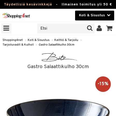
Täydellisiä kesävinkkejä
-
Ilmainen toimitus yli 50 €
Koti & Sisustus
ERKKEJÄ
Kauneudenhoito
JAT
UOTTEITA
Piilolinssit
Shopping4net
»
Koti & Sisustus
»
Keittiö & Tarjoilu
»
Tarjoiluvadit & Kulhot
»
Gastro Salaattikulho 30cm
Luontaistuotteet
 Tarjoilu
Apteekki
et
Gastro Salaattikulho 30cm
 & Karahvit
Fitness
säilytys
Koti & Sisustus
-15%
ekstiilit
Lelut, Lapsi & Vauva
välineet
Tuotemerkkejä
oneet
Kampanjat
vi, Tee & Espresso
 Mukit