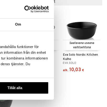
Suositut tuotteet
-15%
Om
Saatavana useana
Saatavana useana
andahålla funktioner för
vaihtoehtona
vaihtoehtona
n information från din enhet
cm
Flora Japonica Noodle
Eva Solo Nordic Kitchen
 tur kombinera informationen
Bowl 20.3cm
Kulho
AD
TOKYO DESIGN STUDIO
EVA SOLO
 deras tjänster. Du
13,90
10,03
9
€
)
€
alk.
€
Tillåt alla
-15%