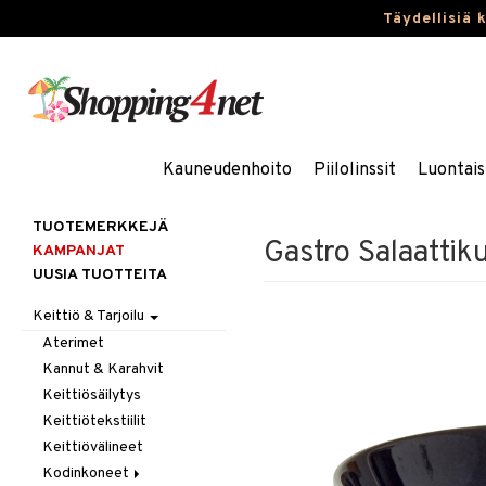
Täydellisiä 
Kauneudenhoito
Piilolinssit
Luontais
TUOTEMERKKEJÄ
Gastro Salaattik
KAMPANJAT
UUSIA TUOTTEITA
Keittiö & Tarjoilu
Aterimet
Kannut & Karahvit
Keittiösäilytys
Keittiötekstiilit
Keittiövälineet
Kodinkoneet