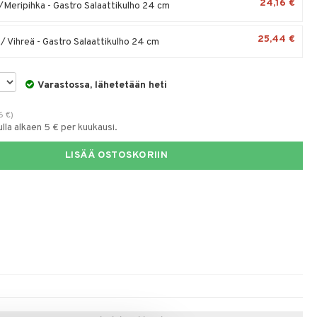
24,16 €
Meripihka - Gastro Salaattikulho 24 cm
25,44 €
/ Vihreä - Gastro Salaattikulho 24 cm
Varastossa, lähetetään heti
6
€
)
la alkaen 5 € per kuukausi.
LISÄÄ OSTOSKORIIN