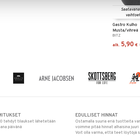
Saatavana
vaihtoe
Gastro Kulho
Musta/vihreä
BITZ
5,90
alk.
€
MITUKSET
EDULLISET HINNAT
00 tehdyt tilaukset lähetetään
Ostamalla suuria eriä tuotteita 
mana päivänä
voimme pitää hinnat alhaisina juuri
Voit olla varma, että teet löytöjä 