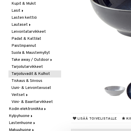
Kupit & Mukit
Kahvi, Tee & Espresso
Lasit
Leivänpaahtimet
Lasten keittiö
Mixerit &
Juoma- & Cocktailasit
Sähkövatkaimet
Lautaset
Juomalasit
Muut koneet
Leivontatarvikkeet
Olutlasit
Asetit
Vedenkeittimet
Padat & Kattilat
Shamppanjalasit
Ruokalautaset
Paistinpannut
Snapsi- & Aveclasit
Syvät lautaset
Suola & Maustemyllyt
Viinilasit
Take away / Outdoor
Whiskey- & Konjakkilasit
Tarjoilutarvikkeet
Eväslaatikot
Tarjoiluvadit & Kulhot
Pullot
Tiskaus & Siivous
Termoskannut
Uuni- & Leivontavuoat
Termosmukit
Veitset
Viini- & Baaritarvikkeet
Erityisveitset
Kodin elektroniikka
Keittiöveitset
Kylpyhuone
Ääni
Kuorinta- &
LISÄÄ TOIVELISTALLE
KI
Vihannesveitset
Lastenhuone
Kylpyhuoneen sisustus
Leikkuulaudat
Makuuhuone
Kylpyhuoneen tarvikkeita
Kylpyhuoneen koristelu