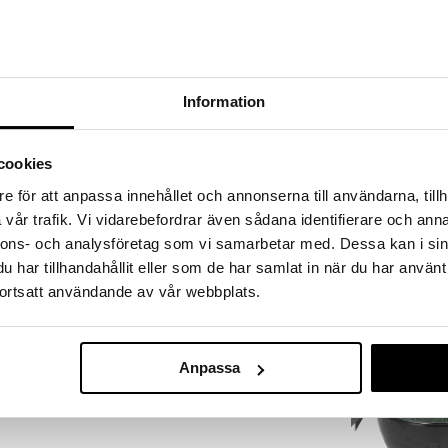
a löydöt kotiin!
isuuteen tehdä löytöjä suuresta ALEstamme. Juuri
mme suuren valikoiman jännittäviä tuotteita
kampanja
a hinnoilla!
Information
massa 31.8.2026 asti mutta ole nopea -
otteesi voivat päästä loppumaan!
i ale-löydöt »
cookies
e för att anpassa innehållet och annonserna till användarna, tillh
vår trafik. Vi vidarebefordrar även sådana identifierare och anna
Eva Kulho 24
 kivikeramiikka, siinä on sisäpuolella kiiltävä lasitus
nnons- och analysföretag som vi samarbetar med. Dessa kan i sin
n, reaktiiviseen lasitukseen. Kulho sopii hienosti
BJØRN WIINBL
har tillhandahållit eller som de har samlat in när du har använt
 tarjoilemiseen. Kestää astianpesukoneen,
50,15
ortsatt användande av vår webbplats.
(
5
an 220 asteeseen saakka. Halkaisija 24 cm, korkeus
€
kampanja
Anpassa