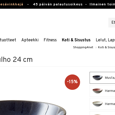
kesävinkkejä
-
45 päivän palautusoikeus -
Ilmainen toim
tuotteet
Apteekki
Fitness
Koti & Sisustus
Lelut, Lap
Shopping4net
»
Koti & Sisu
ulho 24 cm
Musta/
-15%
Harmaa
Harmaa