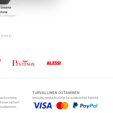
 useana
htona
(
6,94
€
)
TURVALLINEN OSTAMINEN
varastoomme
laskulla, pankkikortilla tai asiakastilin kautta
 Sinua varten!
sivuillamme.