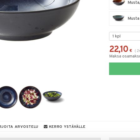
Musta/
Musta 
22,10
€
(
2
Maksa osamaksul
RJOITA ARVOSTELU
KERRO YSTÄVÄLLE