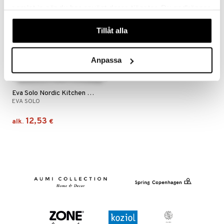
samlat in när du har använt deras tjänster. Du godkänner
våra cookies vid fortsatt användande av vår webbplats.
Tillåt alla
Anpassa
Saatavana useana vaihtoehtona
Eva Solo Nordic Kitchen Lautanen
EVA SOLO
12,53
alk.
€