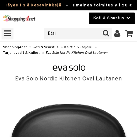
Täydellisiä kesävinkkejä
-
Ilmainen toimitus yli 50 €
Koti & Sisustus
ERKKEJÄ
Kauneudenhoito
JAT
UOTTEITA
Piilolinssit
Shopping4net
»
Koti & Sisustus
»
Keittiö & Tarjoilu
»
Tarjoiluvadit & Kulhot
»
Eva Solo Nordic Kitchen Oval Lautanen
Luontaistuotteet
 Tarjoilu
Apteekki
et
Eva Solo Nordic Kitchen Oval Lautanen
 & Karahvit
Fitness
säilytys
Koti & Sisustus
ekstiilit
Lelut, Lapsi & Vauva
välineet
Tuotemerkkejä
oneet
Kampanjat
vi, Tee & Espresso
 Mukit