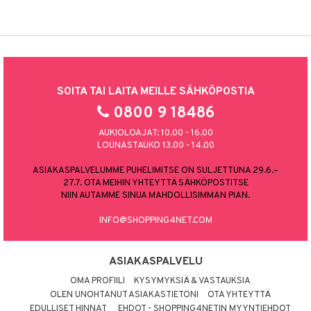
SOITA TAI LAITA MEILLE SÄHKÖPOSTIA
0800 9 18486
AUKIOLOAJAT: 10.00 - 16.00
LOUNASTAUKO 13.00 - 14.00
ASIAKASPALVELUMME PUHELIMITSE ON SULJETTUNA 29.6.–
27.7. OTA MEIHIN YHTEYTTÄ SÄHKÖPOSTITSE
NIIN AUTAMME SINUA MAHDOLLISIMMAN PIAN.
INFO@SHOPPING4NET.COM
ASIAKASPALVELU
OMA PROFIILI
KYSYMYKSIÄ & VASTAUKSIA
OLEN UNOHTANUT ASIAKASTIETONI
OTA YHTEYTTÄ
EDULLISET HINNAT
EHDOT - SHOPPING4NETIN MYYNTIEHDOT