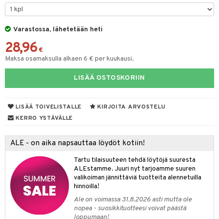
tyisveitset
& Baaritarvikkeet
Varastossa, lähetetään heti
ttiöveitset
ktroniikka
28,96
rinta- & Vihannesveitset
€
one
Maksa osamaksulla alkaen 6 € per kuukausi.
kkuulaudat
uone
uoneen sisustus
LISÄÄ OSTOSKORIIN
päveitset
one
oneen tarvikkeita
oneen koristelu
tsenteroittimet
a
oneen tekstiilit
 huonekalut
& Saalit
LISÄÄ TOIVELISTALLE
KIRJOITA ARVOSTELU
tsisetit
KERRO YSTÄVÄLLE
 lamput
tyynyt
tsitarvikkeet
uoneen säilytys
t
it & Koukut
ALE - on aika napsauttaa löydöt kotiin!
anasetit
uoneen tekstiilit
uotteet
risteet
Tartu tilaisuuteen tehdä löytöjä suuresta
ALEstamme. Juuri nyt tarjoamme suuren
anat & Tyynyliinat
ttöön
lytys
elu
 tekstiilit
valikoiman jännittäviä tuotteita alennetuilla
hinnoilla!
nyt & Peitot
kut
mot & Veistokset
s
iköt & Lyhdyt
tyynyt
 Grillaustarvikkeet
Ale on voimassa 31.8.2026 asti mutta ole
nsäilytys & Korit
lot
huonekalut
oneen tekstiilit
timet
iköt & Lyhdyt
nopea - suosikkituotteesi voivat päästä
spalvelu
loppumaan!