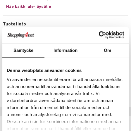
jat
s & Hyllyt
n ruokinta
lot
ksiä & vastauksia
Näe kaikki ale-löydöt »
al Art
karit & Koukut
ynttilät
mput
tuotetta
ukut
lyt
tolamput
oneen tekstiilit
avälineet
aistus
Tuotetieto
 verkkokaupasta
näkoristeet
nsäilytys & Korit
tälamput
anasetit
Nordic Kitchenin Eva Solo -sarjan ovaali lautanen mustaa kivitavaraa.
ustarvikkeet
Lautanen on yksinkertainen ja tyylikäs ilmeeltään ja se sopii rentoon
sit
anat & Tyynyliinat
 Peitteet
maelämä
skandinaaviseen elämäntapaan. Tyylipuhdas tarjoiluvati kestää
päivittäistä käyttöä ja kestää sekä astianpesukoneen, pakastimen,
Samtycke
Information
Om
nyt & Peitot
aistus
uunin ja mikroaaltouunin.
Materiaali: Kivitavara
Mitat: 22 x 31 cm
Denna webbplats använder cookies
Vi använder enhetsidentifierare för att anpassa innehållet
Tuotenumero
och annonserna till användarna, tillhandahålla funktioner
ICI54-32-XX
för sociala medier och analysera vår trafik. Vi
vidarebefordrar även sådana identifierare och annan
information från din enhet till de sociala medier och
Vinkkejä sinulle
annons- och analysföretag som vi samarbetar med.
Dessa kan i sin tur kombinera informationen med annan
information som du har tillhandahållit eller som de har