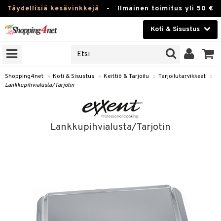
Täydellisiä kesävinkkejä
-
Ilmainen toimitus yli 50 €
Koti & Sisustus
ERKKEJÄ
Kauneudenhoito
JAT
UOTTEITA
Piilolinssit
Shopping4net
»
Koti & Sisustus
»
Keittiö & Tarjoilu
»
Tarjoilutarvikkeet
»
Lankkupihvialusta/Tarjotin
Luontaistuotteet
 Tarjoilu
Apteekki
et
Lankkupihvialusta/Tarjotin
 & Karahvit
Fitness
säilytys
Koti & Sisustus
ekstiilit
Lelut, Lapsi & Vauva
välineet
Tuotemerkkejä
oneet
Kampanjat
vi, Tee & Espresso
 Mukit