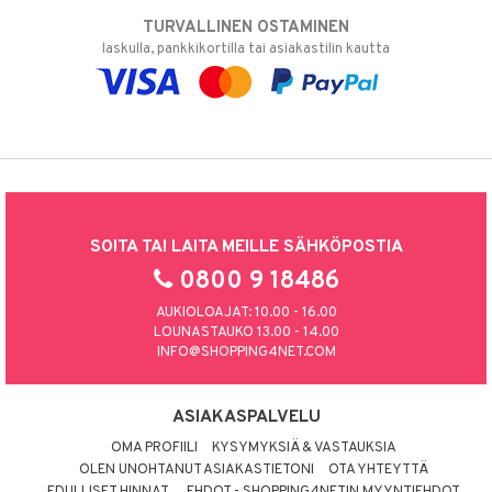
TURVALLINEN OSTAMINEN
laskulla, pankkikortilla tai asiakastilin kautta
SOITA TAI LAITA MEILLE SÄHKÖPOSTIA
0800 9 18486
AUKIOLOAJAT: 10.00 - 16.00
LOUNASTAUKO 13.00 - 14.00
INFO@SHOPPING4NET.COM
ASIAKASPALVELU
OMA PROFIILI
KYSYMYKSIÄ & VASTAUKSIA
OLEN UNOHTANUT ASIAKASTIETONI
OTA YHTEYTTÄ
EDULLISET HINNAT
EHDOT - SHOPPING4NETIN MYYNTIEHDOT