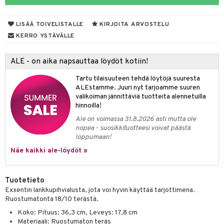
tyisveitset
& Baaritarvikkeet
LISÄÄ TOIVELISTALLE
KIRJOITA ARVOSTELU
ttiöveitset
ktroniikka
KERRO YSTÄVÄLLE
rinta- & Vihannesveitset
one
ALE - on aika napsauttaa löydöt kotiin!
kkuulaudat
uone
uoneen sisustus
Tartu tilaisuuteen tehdä löytöjä suuresta
päveitset
one
oneen tarvikkeita
oneen koristelu
ALEstamme. Juuri nyt tarjoamme suuren
valikoiman jännittäviä tuotteita alennetuilla
tsenteroittimet
a
oneen tekstiilit
 huonekalut
& Saalit
hinnoilla!
tsisetit
Ale on voimassa 31.8.2026 asti mutta ole
 lamput
tyynyt
nopea - suosikkituotteesi voivat päästä
tsitarvikkeet
loppumaan!
uoneen säilytys
t
it & Koukut
Näe kaikki ale-löydöt »
anasetit
uoneen tekstiilit
uotteet
risteet
anat & Tyynyliinat
ttöön
lytys
elu
 tekstiilit
Tuotetieto
Exxentin lankkupihvialusta, jota voi hyvin käyttää tarjottimena.
nyt & Peitot
kut
mot & Veistokset
s
iköt & Lyhdyt
tyynyt
 Grillaustarvikkeet
Ruostumatonta 18/10 terästä.
nsäilytys & Korit
lot
huonekalut
oneen tekstiilit
 & hyönteissuoja
iköt & Lyhdyt
Koko: Pituus: 36,3 cm, Leveys: 17,8 cm
spalvelu
Materiaali: Ruostumaton teräs