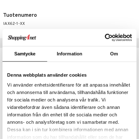
jat
s & Hyllyt
timet
lot
ksiä & vastauksia
al Art
karit & Koukut
ynttilät
n ruokinta
mput
Tuotenumero
tuotetta
ukut
lyt
tolamput
IAX62-1-XX
oneen tekstiilit
aistus
 verkkokaupasta
näkoristeet
nsäilytys & Korit
tälamput
anasetit
avälineet
ustarvikkeet
Suositut tuotteet
sit
anat & Tyynyliinat
 Peitteet
Samtycke
Information
Om
nyt & Peitot
maelämä
-8%
aistus
Denna webbplats använder cookies
Vi använder enhetsidentifierare för att anpassa innehållet
och annonserna till användarna, tillhandahålla funktioner
för sociala medier och analysera vår trafik. Vi
vidarebefordrar även sådana identifierare och annan
Saatavana useana vaihtoehtona
information från din enhet till de sociala medier och
annons- och analysföretag som vi samarbetar med.
Morris & Co Pöytätabletti
Dian Dippikulhot 6 kpl
SPODE
DORRE
Dessa kan i sin tur kombinera informationen med annan
information som du har tillhandahållit eller som de har