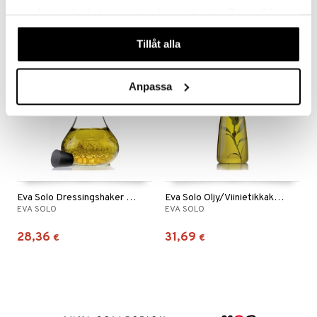
39,90
10,99
11,99
alk.
€
€
(
€
)
samlat in när du har använt deras tjänster. Du godkänner
våra cookies vid fortsatt användande av vår webbplats.
Tillåt alla
Anpassa
Eva Solo Dressingshaker kaatonokalla
Eva Solo Oljy/Viinietikkakarahvi kaatonokalla
EVA SOLO
EVA SOLO
28,36
31,69
€
€