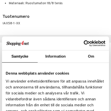
jat
s & Hyllyt
timet
lot
Materiaali: Ruostumaton 18/8 teräs
ksiä & vastauksia
al Art
karit & Koukut
ynttilät
n ruokinta
mput
tuotetta
Tuotenumero
ukut
lyt
tolamput
oneen tekstiilit
aistus
 verkkokaupasta
IAX58-1-XX
näkoristeet
nsäilytys & Korit
tälamput
anasetit
avälineet
ustarvikkeet
sit
anat & Tyynyliinat
 Peitteet
Suositut tuotteet
nyt & Peitot
maelämä
-8%
aistus
Samtycke
Information
Om
Denna webbplats använder cookies
Vi använder enhetsidentifierare för att anpassa innehållet
och annonserna till användarna, tillhandahålla funktioner
för sociala medier och analysera vår trafik. Vi
Saatavana useana vaihtoehtona
vidarebefordrar även sådana identifierare och annan
Morris & Co Pöytätabletti
Dian Dippikulhot 6 kpl
information från din enhet till de sociala medier och
SPODE
DORRE
annons- och analysföretag som vi samarbetar med.