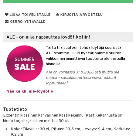
tyisveitset
& Baaritarvikkeet
LISÄÄ TOIVELISTALLE
KIRJOITA ARVOSTELU
ttiöveitset
ktroniikka
KERRO YSTÄVÄLLE
rinta- & Vihannesveitset
one
ALE - on aika napsauttaa löydöt kotiin!
kkuulaudat
uone
uoneen sisustus
Tartu tilaisuuteen tehdä löytöjä suuresta
päveitset
one
oneen tarvikkeita
oneen koristelu
ALEstamme. Juuri nyt tarjoamme suuren
valikoiman jännittäviä tuotteita alennetuilla
tsenteroittimet
a
oneen tekstiilit
 huonekalut
& Saalit
hinnoilla!
tsisetit
Ale on voimassa 31.8.2026 asti mutta ole
 lamput
tyynyt
nopea - suosikkituotteesi voivat päästä
tsitarvikkeet
loppumaan!
uoneen säilytys
t
it & Koukut
Näe kaikki ale-löydöt »
anasetit
uoneen tekstiilit
uotteet
risteet
anat & Tyynyliinat
ttöön
lytys
elu
 tekstiilit
Tuotetieto
Exxentin klassinen kahvallinen kastikekannu. Kastikekannusta on
nyt & Peitot
kut
mot & Veistokset
s
iköt & Lyhdyt
tyynyt
 Grillaustarvikkeet
hieno tarjoilla ja siihen mahtuu 30 cl.
nsäilytys & Korit
lot
huonekalut
oneen tekstiilit
 & hyönteissuoja
iköt & Lyhdyt
Koko: Tilavuus: 30 cl, Pituus: 23,3 cm, Leveys: 9,4 cm, Korkeus:
spalvelu
9,2 cm