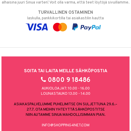
alhaisina juuri Sinua varten! Voit olla varma, että teet löytöjä sivuillamme.
TURVALLINEN OSTAMINEN
laskulla, pankkikortilla tai asiakastilin kautta
SOITA TAI LAITA MEILLE SÄHKÖPOSTIA
0800 9 18486
AUKIOLOAJAT: 10.00 - 16.00
LOUNASTAUKO 13.00 - 14.00
ASIAKASPALVELUMME PUHELIMITSE ON SULJETTUNA 29.6.–
27.7. OTA MEIHIN YHTEYTTÄ SÄHKÖPOSTITSE
NIIN AUTAMME SINUA MAHDOLLISIMMAN PIAN.
INFO@SHOPPING4NET.COM