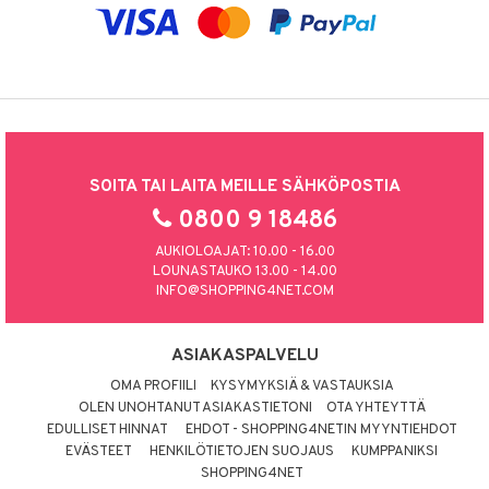
SOITA TAI LAITA MEILLE SÄHKÖPOSTIA
0800 9 18486
AUKIOLOAJAT: 10.00 - 16.00
LOUNASTAUKO 13.00 - 14.00
INFO@SHOPPING4NET.COM
ASIAKASPALVELU
OMA PROFIILI
KYSYMYKSIÄ & VASTAUKSIA
OLEN UNOHTANUT ASIAKASTIETONI
OTA YHTEYTTÄ
EDULLISET HINNAT
EHDOT - SHOPPING4NETIN MYYNTIEHDOT
EVÄSTEET
HENKILÖTIETOJEN SUOJAUS
KUMPPANIKSI
SHOPPING4NET