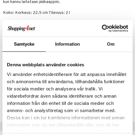
jat
kun kannu laitetaan jääkaappiin.
s & Hyllyt
timet
lot
ksiä & vastauksia
al Art
karit & Koukut
ynttilät
n ruokinta
mput
Koko: Korkeus: 22,5 cm Tilavuus: 2 l
tuotetta
ukut
lyt
tolamput
oneen tekstiilit
aistus
Materiaali: Jauhelakattua ruostumatonta terästä, lakattua pyökkiä,
 verkkokaupasta
muovia
näkoristeet
nsäilytys & Korit
tälamput
anasetit
avälineet
ustarvikkeet
sit
Käsinpesu
anat & Tyynyliinat
Samtycke
Information
Om
 Peitteet
Monitoimintoinen tarjoilukannu
Mukana muovikansi jääkaappisäilytystä varten
nyt & Peitot
maelämä
Denna webbplats använder cookies
aistus
Video: Mille Emilie
Vi använder enhetsidentifierare för att anpassa innehållet
och annonserna till användarna, tillhandahålla funktioner
för sociala medier och analysera vår trafik. Vi
vidarebefordrar även sådana identifierare och annan
Tuotenumero
information från din enhet till de sociala medier och
IAV36-2-GA
annons- och analysföretag som vi samarbetar med.
Dessa kan i sin tur kombinera informationen med annan
information som du har tillhandahållit eller som de har
Vinkkejä sinulle
samlat in när du har använt deras tjänster. Du godkänner