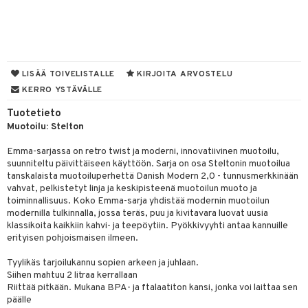
tyisveitset
& Baaritarvikkeet
ttiöveitset
ktroniikka
rinta- & Vihannesveitset
one
LISÄÄ TOIVELISTALLE
KIRJOITA ARVOSTELU
KERRO YSTÄVÄLLE
kkuulaudat
uone
uoneen sisustus
Tuotetieto
päveitset
one
oneen tarvikkeita
oneen koristelu
Muotoilu: Stelton
tsenteroittimet
a
oneen tekstiilit
 huonekalut
& Saalit
Emma-sarjassa on retro twist ja moderni, innovatiivinen muotoilu,
tsisetit
suunniteltu päivittäiseen käyttöön. Sarja on osa Steltonin muotoilua
 lamput
tyynyt
tanskalaista muotoiluperhettä Danish Modern 2,0 - tunnusmerkkinään
tsitarvikkeet
vahvat, pelkistetyt linja ja keskipisteenä muotoilun muoto ja
uoneen säilytys
t
it & Koukut
toiminnallisuus. Koko Emma-sarja yhdistää modernin muotoilun
modernilla tulkinnalla, jossa teräs, puu ja kivitavara luovat uusia
anasetit
uoneen tekstiilit
uotteet
risteet
klassikoita kaikkiin kahvi- ja teepöytiin. Pyökkivyyhti antaa kannuille
erityisen pohjoismaisen ilmeen.
anat & Tyynyliinat
ttöön
lytys
elu
 tekstiilit
nyt & Peitot
Tyylikäs tarjoilukannu sopien arkeen ja juhlaan.
kut
mot & Veistokset
s
iköt & Lyhdyt
tyynyt
 Grillaustarvikkeet
Siihen mahtuu 2 litraa kerrallaan
nsäilytys & Korit
lot
Riittää pitkään. Mukana BPA- ja ftalaatiton kansi, jonka voi laittaa sen
huonekalut
oneen tekstiilit
 & hyönteissuoja
iköt & Lyhdyt
spalvelu
päälle