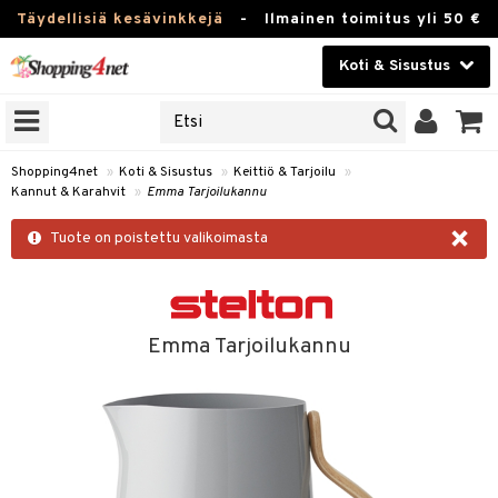
Täydellisiä kesävinkkejä
-
Ilmainen toimitus yli 50 €
Koti & Sisustus
ERKKEJÄ
Kauneudenhoito
JAT
UOTTEITA
Piilolinssit
Shopping4net
»
Koti & Sisustus
»
Keittiö & Tarjoilu
»
Kannut & Karahvit
»
Emma Tarjoilukannu
Luontaistuotteet
 Tarjoilu
×
Tuote on poistettu valikoimasta
Apteekki
et
 & Karahvit
Fitness
säilytys
Koti & Sisustus
Emma Tarjoilukannu
ekstiilit
Lelut, Lapsi & Vauva
välineet
Tuotemerkkejä
oneet
Kampanjat
vi, Tee & Espresso
 Mukit