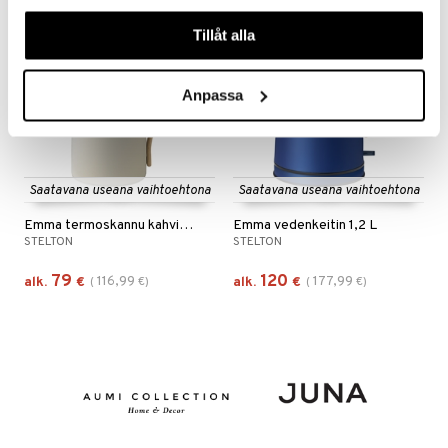
våra cookies vid fortsatt användande av vår webbplats.
-32%
-33%
Tillåt alla
Anpassa
Saatavana useana vaihtoehtona
Saatavana useana vaihtoehtona
Emma termoskannu kahvi 1,2L
Emma vedenkeitin 1,2 L
STELTON
STELTON
79
120
116,99
177,99
alk.
€
(
€
)
alk.
€
(
€
)