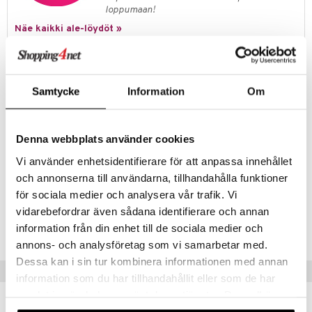
jat
s & Hyllyt
timet
lot
loppumaan!
ksiä & vastauksia
al Art
karit & Koukut
Näe kaikki ale-löydöt »
ynttilät
n ruokinta
mput
tuotetta
ukut
lyt
tolamput
oneen tekstiilit
aistus
 verkkokaupasta
Tuotetieto
näkoristeet
nsäilytys & Korit
tälamput
anasetit
avälineet
ustarvikkeet
Kosta Bodan Limelight-sarjan klassisen tyylipuhdas kannu. Limelight-
Samtycke
Information
Om
sit
anat & Tyynyliinat
 Peitteet
sarjan on luonut Göran Wärff, joka on tunnettu optisten illuusioiden
mestarina. Vesikannu kestää konepesun.
nyt & Peitot
maelämä
Materiaali: Lasi
Denna webbplats använder cookies
aistus
Koko: Korkeus: 24 cm, Leveys 12,7 cm
Vi använder enhetsidentifierare för att anpassa innehållet
Tilavuus: 170 cl
och annonserna till användarna, tillhandahålla funktioner
för sociala medier och analysera vår trafik. Vi
Tuotenumero
vidarebefordrar även sådana identifierare och annan
information från din enhet till de sociala medier och
ICB53-1-XX
annons- och analysföretag som vi samarbetar med.
Dessa kan i sin tur kombinera informationen med annan
Vinkkejä sinulle
information som du har tillhandahållit eller som de har
samlat in när du har använt deras tjänster. Du godkänner
våra cookies vid fortsatt användande av vår webbplats.