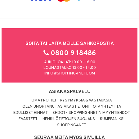
SOITA TAI LAITA MEILLE SÄHKÖPOSTIA
0800 9 18486
AUKIOLOAJAT: 10.00 - 16.00
LOUNASTAUKO 13.00 - 14.00
INFO@SHOPPING4NET.COM
ASIAKASPALVELU
OMA PROFIILI
KYSYMYKSIÄ & VASTAUKSIA
OLEN UNOHTANUT ASIAKASTIETONI
OTA YHTEYTTÄ
EDULLISET HINNAT
EHDOT - SHOPPING4NETIN MYYNTIEHDOT
EVÄSTEET
HENKILÖTIETOJEN SUOJAUS
KUMPPANIKSI
SHOPPING4NET
SEURAA MEITÄ MYÖS SIVUILLA