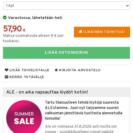
tyisveitset
& Baaritarvikkeet
Varastossa, lähetetään heti
ttiöveitset
ktroniikka
57,90
rinta- & Vihannesveitset
€
one
ILMAINEN TOIMITUS!
Maksa osamaksulla alkaen 8 € per
kkuulaudat
kuukausi.
uone
uoneen sisustus
päveitset
one
oneen tarvikkeita
oneen koristelu
LISÄÄ OSTOSKORIIN
tsenteroittimet
a
oneen tekstiilit
 huonekalut
& Saalit
tsisetit
LISÄÄ TOIVELISTALLE
KIRJOITA ARVOSTELU
 lamput
tyynyt
KERRO YSTÄVÄLLE
tsitarvikkeet
uoneen säilytys
t
it & Koukut
ALE - on aika napsauttaa löydöt kotiin!
anasetit
uoneen tekstiilit
uotteet
risteet
Tartu tilaisuuteen tehdä löytöjä suuresta
anat & Tyynyliinat
ttöön
lytys
elu
 tekstiilit
ALEstamme. Juuri nyt tarjoamme suuren
valikoiman jännittäviä tuotteita alennetuilla
nyt & Peitot
kut
mot & Veistokset
s
iköt & Lyhdyt
tyynyt
 Grillaustarvikkeet
hinnoilla!
nsäilytys & Korit
lot
huonekalut
oneen tekstiilit
 & hyönteissuoja
iköt & Lyhdyt
Ale on voimassa 31.8.2026 asti mutta ole
spalvelu
nopea - suosikkituotteesi voivat päästä